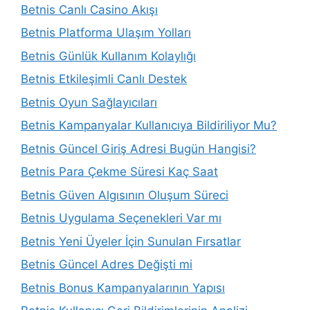
Betnis Canlı Casino Akışı
Betnis Platforma Ulaşım Yolları
Betnis Günlük Kullanım Kolaylığı
Betnis Etkileşimli Canlı Destek
Betnis Oyun Sağlayıcıları
Betnis Kampanyalar Kullanıcıya Bildiriliyor Mu?
Betnis Güncel Giriş Adresi Bugün Hangisi?
Betnis Para Çekme Süresi Kaç Saat
Betnis Güven Algısının Oluşum Süreci
Betnis Uygulama Seçenekleri Var mı
Betnis Yeni Üyeler İçin Sunulan Fırsatlar
Betnis Güncel Adres Değişti mi
Betnis Bonus Kampanyalarının Yapısı