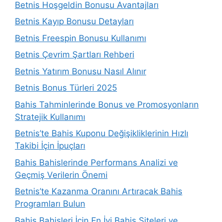
Betnis Hoşgeldin Bonusu Avantajları
Betnis Kayıp Bonusu Detayları
Betnis Freespin Bonusu Kullanımı
Betnis Çevrim Şartları Rehberi
Betnis Yatırım Bonusu Nasıl Alınır
Betnis Bonus Türleri 2025
Bahis Tahminlerinde Bonus ve Promosyonların
Stratejik Kullanımı
Betnis’te Bahis Kuponu Değişikliklerinin Hızlı
Takibi İçin İpuçları
Bahis Bahislerinde Performans Analizi ve
Geçmiş Verilerin Önemi
Betnis’te Kazanma Oranını Artıracak Bahis
Programları Bulun
Bahis Bahisleri İçin En İyi Bahis Siteleri ve