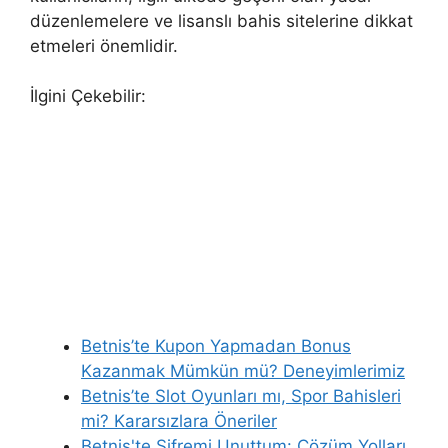
düzenlemelere ve lisanslı bahis sitelerine dikkat
etmeleri önemlidir.
İlgini Çekebilir:
Betnis’te Kupon Yapmadan Bonus
Kazanmak Mümkün mü? Deneyimlerimiz
Betnis’te Slot Oyunları mı, Spor Bahisleri
mi? Kararsızlara Öneriler
Betnis'te Şifremi Unuttum: Çözüm Yolları