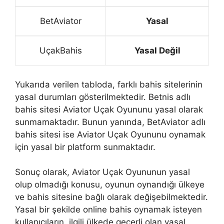
BetAviator
Yasal
UçakBahis
Yasal Değil
Yukarıda verilen tabloda, farklı bahis sitelerinin
yasal durumları gösterilmektedir. Betnis adlı
bahis sitesi Aviator Uçak Oyununu yasal olarak
sunmamaktadır. Bunun yanında, BetAviator adlı
bahis sitesi ise Aviator Uçak Oyununu oynamak
için yasal bir platform sunmaktadır.
Sonuç olarak, Aviator Uçak Oyununun yasal
olup olmadığı konusu, oyunun oynandığı ülkeye
ve bahis sitesine bağlı olarak değişebilmektedir.
Yasal bir şekilde online bahis oynamak isteyen
kullanıcıların, ilgili ülkede geçerli olan yasal