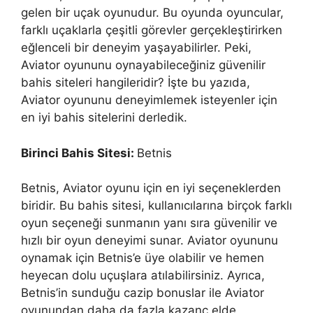
gelen bir uçak oyunudur. Bu oyunda oyuncular,
farklı uçaklarla çeşitli görevler gerçekleştirirken
eğlenceli bir deneyim yaşayabilirler. Peki,
Aviator oyununu oynayabileceğiniz güvenilir
bahis siteleri hangileridir? İşte bu yazıda,
Aviator oyununu deneyimlemek isteyenler için
en iyi bahis sitelerini derledik.
Birinci Bahis Sitesi:
Betnis
Betnis, Aviator oyunu için en iyi seçeneklerden
biridir. Bu bahis sitesi, kullanıcılarına birçok farklı
oyun seçeneği sunmanın yanı sıra güvenilir ve
hızlı bir oyun deneyimi sunar. Aviator oyununu
oynamak için Betnis’e üye olabilir ve hemen
heyecan dolu uçuşlara atılabilirsiniz. Ayrıca,
Betnis’in sunduğu cazip bonuslar ile Aviator
oyunundan daha da fazla kazanç elde