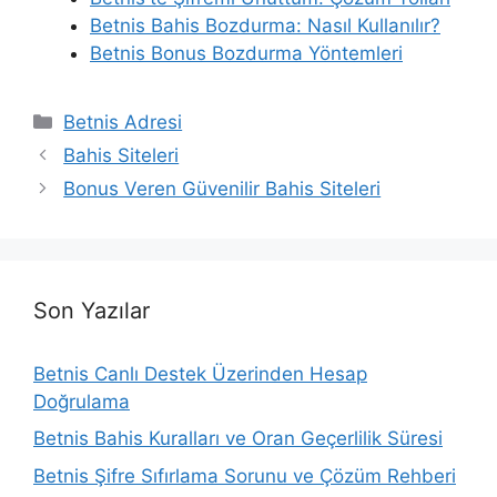
Betnis Bahis Bozdurma: Nasıl Kullanılır?
Betnis Bonus Bozdurma Yöntemleri
K
Betnis Adresi
a
Bahis Siteleri
t
Bonus Veren Güvenilir Bahis Siteleri
e
g
o
r
Son Yazılar
i
l
e
Betnis Canlı Destek Üzerinden Hesap
r
Doğrulama
Betnis Bahis Kuralları ve Oran Geçerlilik Süresi
Betnis Şifre Sıfırlama Sorunu ve Çözüm Rehberi