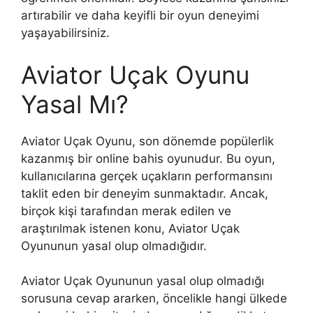
artırabilir ve daha keyifli bir oyun deneyimi
yaşayabilirsiniz.
Aviator Uçak Oyunu
Yasal Mı?
Aviator Uçak Oyunu, son dönemde popülerlik
kazanmış bir online bahis oyunudur. Bu oyun,
kullanıcılarına gerçek uçakların performansını
taklit eden bir deneyim sunmaktadır. Ancak,
birçok kişi tarafından merak edilen ve
araştırılmak istenen konu, Aviator Uçak
Oyununun yasal olup olmadığıdır.
Aviator Uçak Oyununun yasal olup olmadığı
sorusuna cevap ararken, öncelikle hangi ülkede