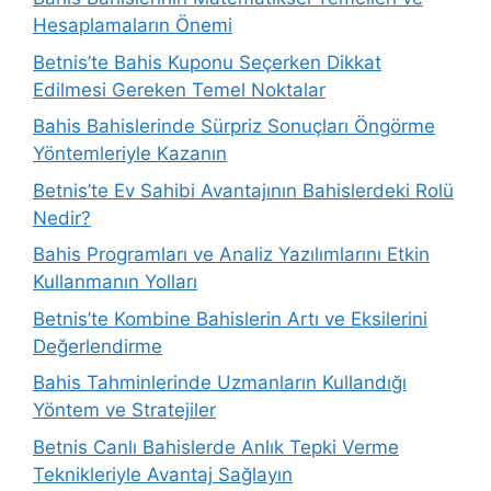
Hesaplamaların Önemi
Betnis’te Bahis Kuponu Seçerken Dikkat
Edilmesi Gereken Temel Noktalar
Bahis Bahislerinde Sürpriz Sonuçları Öngörme
Yöntemleriyle Kazanın
Betnis’te Ev Sahibi Avantajının Bahislerdeki Rolü
Nedir?
Bahis Programları ve Analiz Yazılımlarını Etkin
Kullanmanın Yolları
Betnis’te Kombine Bahislerin Artı ve Eksilerini
Değerlendirme
Bahis Tahminlerinde Uzmanların Kullandığı
Yöntem ve Stratejiler
Betnis Canlı Bahislerde Anlık Tepki Verme
Teknikleriyle Avantaj Sağlayın