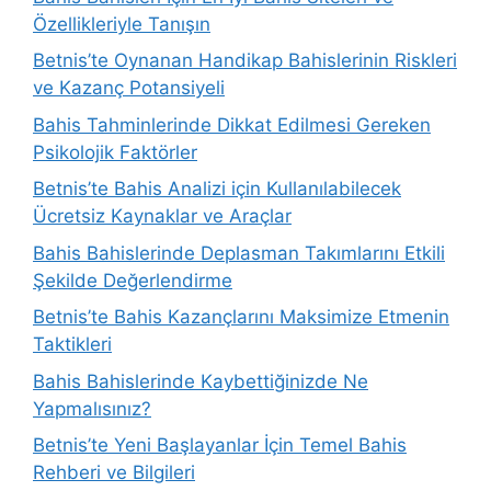
Özellikleriyle Tanışın
Betnis’te Oynanan Handikap Bahislerinin Riskleri
ve Kazanç Potansiyeli
Bahis Tahminlerinde Dikkat Edilmesi Gereken
Psikolojik Faktörler
Betnis’te Bahis Analizi için Kullanılabilecek
Ücretsiz Kaynaklar ve Araçlar
Bahis Bahislerinde Deplasman Takımlarını Etkili
Şekilde Değerlendirme
Betnis’te Bahis Kazançlarını Maksimize Etmenin
Taktikleri
Bahis Bahislerinde Kaybettiğinizde Ne
Yapmalısınız?
Betnis’te Yeni Başlayanlar İçin Temel Bahis
Rehberi ve Bilgileri