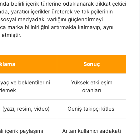
da belirli içerik türlerine odaklanarak dikkat çekici
da, yaratıcı içerikler üreterek ve takipçilerinin
 sosyal medyadaki varlığını güçlendirmeyi
zca marka bilinirliğini artırmakla kalmayıp, aynı
 etmiştir.
klama
Sonuç
iyaç ve beklentilerini
Yüksek etkileşim
irlemek
oranları
ri (yazı, resim, video)
Geniş takipçi kitlesi
lı içerik paylaşımı
Artan kullanıcı sadakati