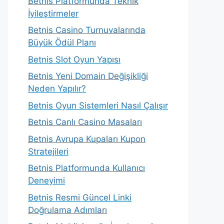
Betnis Platformunda Teknik
İyileştirmeler
Betnis Casino Turnuvalarında
Büyük Ödül Planı
Betnis Slot Oyun Yapısı
Betnis Yeni Domain Değişikliği
Neden Yapılır?
Betnis Oyun Sistemleri Nasıl Çalışır
Betnis Canlı Casino Masaları
Betnis Avrupa Kupaları Kupon
Stratejileri
Betnis Platformunda Kullanıcı
Deneyimi
Betnis Resmi Güncel Linki
Doğrulama Adımları