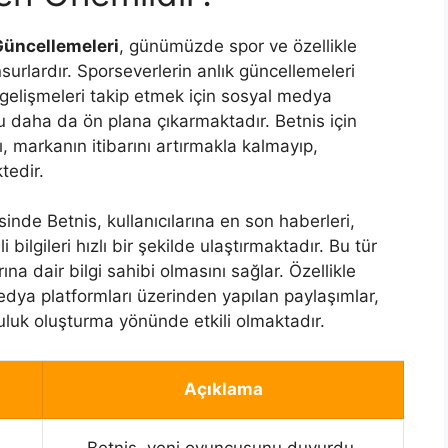
Güncellemeleri
, günümüzde spor ve özellikle
urlardır. Sporseverlerin anlık güncellemeleri
gelişmeleri takip etmek için sosyal medya
 daha da ön plana çıkarmaktadır. Betnis için
sı, markanın itibarını artırmakla kalmayıp,
tedir.
nde Betnis, kullanıcılarına en son haberleri,
bilgileri hızlı bir şekilde ulaştırmaktadır. Bu tür
ına dair bilgi sahibi olmasını sağlar. Özellikle
dya platformları üzerinden yapılan paylaşımlar,
luluk oluşturma yönünde etkili olmaktadır.
Açıklama
Betnis, yeni oyuncusunu duyurdu.