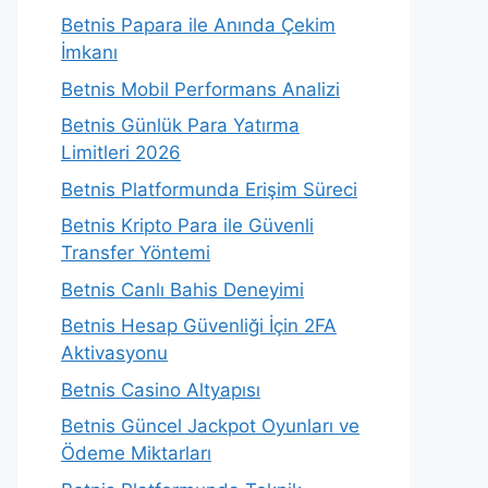
Betnis Papara ile Anında Çekim
İmkanı
Betnis Mobil Performans Analizi
Betnis Günlük Para Yatırma
Limitleri 2026
Betnis Platformunda Erişim Süreci
Betnis Kripto Para ile Güvenli
Transfer Yöntemi
Betnis Canlı Bahis Deneyimi
Betnis Hesap Güvenliği İçin 2FA
Aktivasyonu
Betnis Casino Altyapısı
Betnis Güncel Jackpot Oyunları ve
Ödeme Miktarları