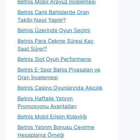
Betnis Mobil Arayüz İncelemesi
Betnis Canlı Bahislerde Oran
Takibi Nasıl Yapılır?
Betnis Üzerinde Oyun Seçimi
Betnis Para Çekme Süresi Kaç
Saat Sürer?
Betnis Slot Oyun Performansı
Betnis E-Spor Bahis Piyasaları ve
Oran İncelemesi
Betnis Casino Oyunlarında Akıcılık
Betnis Haftalık Yatırım
Promosyonu Avantajları
Betnis Mobil Erişim Kolaylığı
Betnis Yatırım Bonusu Çevirme
Hesaplama Örneği