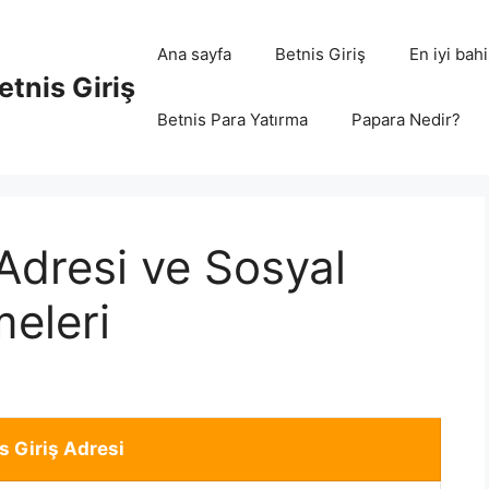
Ana sayfa
Betnis Giriş
En iyi bahi
etnis Giriş
Betnis Para Yatırma
Papara Nedir?
 Adresi ve Sosyal
eleri
s Giriş Adresi