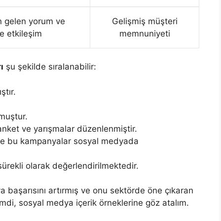
an gelen yorum ve
Gelişmiş müşteri
le etkileşim
memnuniyeti
ı
şu şekilde sıralanabilir:
ştır.
lmuştur.
n anket ve yarışmalar düzenlenmiştir.
 ve bu kampanyalar sosyal medyada
sürekli olarak değerlendirilmektedir.
ya başarısını artırmış ve onu sektörde öne çıkaran
Şimdi, sosyal medya içerik örneklerine göz atalım.