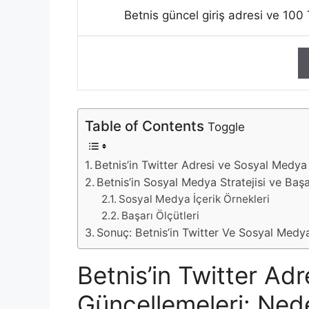
Betnis güncel giriş adresi ve 1
Table of Contents
Toggle
Betnis’in Twitter Adresi ve Sosyal Medya
Betnis’in Sosyal Medya Stratejisi ve Başar
Sosyal Medya İçerik Örnekleri
Başarı Ölçütleri
Sonuç: Betnis’in Twitter Ve Sosyal Medya 
Betnis’in Twitter Ad
Güncellemeleri: Ned