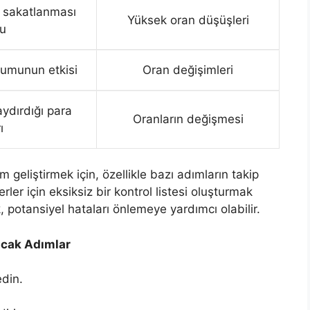
 sakatlanması
Yüksek oran düşüşleri
u
umunun etkisi
Oran değişimleri
aydırdığı para
Oranların değişmesi
ı
m geliştirmek için, özellikle bazı adımların takip
ler için eksiksiz bir kontrol listesi oluşturmak
ak, potansiyel hataları önlemeye yardımcı olabilir.
acak Adımlar
edin.