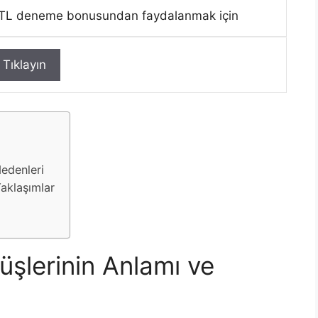
00 TL deneme bonusundan faydalanmak için
Tıklayın
Nedenleri
Yaklaşımlar
şlerinin Anlamı ve