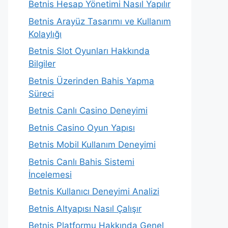
Betnis Hesap Yönetimi Nasıl Yapılır
Betnis Arayüz Tasarımı ve Kullanım
Kolaylığı
Betnis Slot Oyunları Hakkında
Bilgiler
Betnis Üzerinden Bahis Yapma
Süreci
Betnis Canlı Casino Deneyimi
Betnis Casino Oyun Yapısı
Betnis Mobil Kullanım Deneyimi
Betnis Canlı Bahis Sistemi
İncelemesi
Betnis Kullanıcı Deneyimi Analizi
Betnis Altyapısı Nasıl Çalışır
Betnis Platformu Hakkında Genel