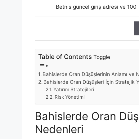
Betnis güncel giriş adresi ve 1
Table of Contents
Toggle
Bahislerde Oran Düşüşlerinin Anlamı ve 
Bahislerde Oran Düşüşleri İçin Stratejik 
Yatırım Stratejileri
Risk Yönetimi
Bahislerde Oran Düşü
Nedenleri