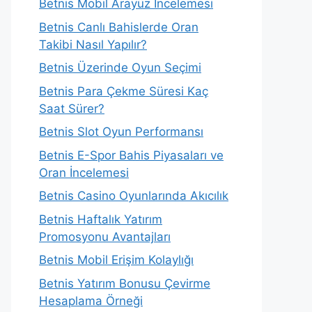
Betnis Mobil Arayüz İncelemesi
Betnis Canlı Bahislerde Oran
Takibi Nasıl Yapılır?
Betnis Üzerinde Oyun Seçimi
Betnis Para Çekme Süresi Kaç
Saat Sürer?
Betnis Slot Oyun Performansı
Betnis E-Spor Bahis Piyasaları ve
Oran İncelemesi
Betnis Casino Oyunlarında Akıcılık
Betnis Haftalık Yatırım
Promosyonu Avantajları
Betnis Mobil Erişim Kolaylığı
Betnis Yatırım Bonusu Çevirme
Hesaplama Örneği