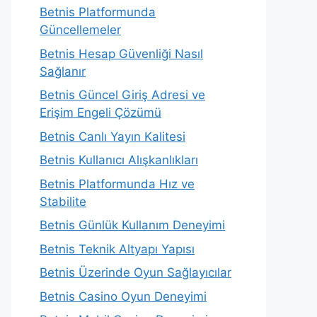
Betnis Platformunda
Güncellemeler
Betnis Hesap Güvenliği Nasıl
Sağlanır
Betnis Güncel Giriş Adresi ve
Erişim Engeli Çözümü
Betnis Canlı Yayın Kalitesi
Betnis Kullanıcı Alışkanlıkları
Betnis Platformunda Hız ve
Stabilite
Betnis Günlük Kullanım Deneyimi
Betnis Teknik Altyapı Yapısı
Betnis Üzerinde Oyun Sağlayıcılar
Betnis Casino Oyun Deneyimi