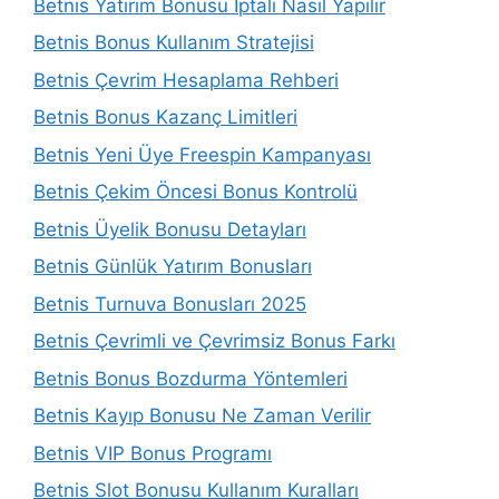
Betnis Yatırım Bonusu İptali Nasıl Yapılır
Betnis Bonus Kullanım Stratejisi
Betnis Çevrim Hesaplama Rehberi
Betnis Bonus Kazanç Limitleri
Betnis Yeni Üye Freespin Kampanyası
Betnis Çekim Öncesi Bonus Kontrolü
Betnis Üyelik Bonusu Detayları
Betnis Günlük Yatırım Bonusları
Betnis Turnuva Bonusları 2025
Betnis Çevrimli ve Çevrimsiz Bonus Farkı
Betnis Bonus Bozdurma Yöntemleri
Betnis Kayıp Bonusu Ne Zaman Verilir
Betnis VIP Bonus Programı
Betnis Slot Bonusu Kullanım Kuralları