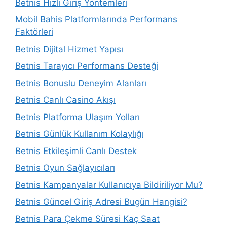
Betnis Hızlı Giriş Yöntemleri
Mobil Bahis Platformlarında Performans
Faktörleri
Betnis Dijital Hizmet Yapısı
Betnis Tarayıcı Performans Desteği
Betnis Bonuslu Deneyim Alanları
Betnis Canlı Casino Akışı
Betnis Platforma Ulaşım Yolları
Betnis Günlük Kullanım Kolaylığı
Betnis Etkileşimli Canlı Destek
Betnis Oyun Sağlayıcıları
Betnis Kampanyalar Kullanıcıya Bildiriliyor Mu?
Betnis Güncel Giriş Adresi Bugün Hangisi?
Betnis Para Çekme Süresi Kaç Saat