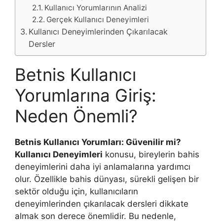
Kullanıcı Yorumlarının Analizi
Gerçek Kullanıcı Deneyimleri
Kullanıcı Deneyimlerinden Çıkarılacak
Dersler
Betnis Kullanıcı
Yorumlarına Giriş:
Neden Önemli?
Betnis Kullanıcı Yorumları: Güvenilir mi?
Kullanıcı Deneyimleri
konusu, bireylerin bahis
deneyimlerini daha iyi anlamalarına yardımcı
olur. Özellikle bahis dünyası, sürekli gelişen bir
sektör olduğu için, kullanıcıların
deneyimlerinden çıkarılacak dersleri dikkate
almak son derece önemlidir. Bu nedenle,