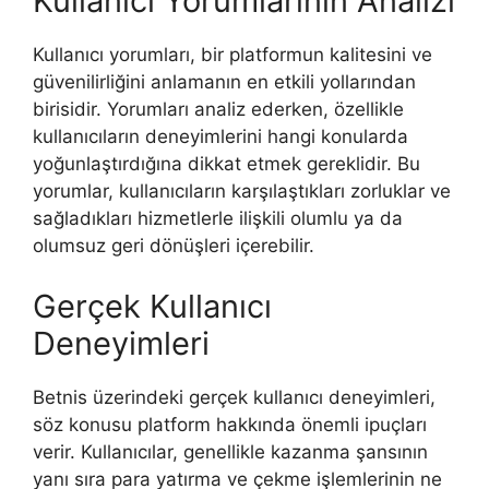
Kullanıcı Yorumlarının Analizi
Kullanıcı yorumları, bir platformun kalitesini ve
güvenilirliğini anlamanın en etkili yollarından
birisidir. Yorumları analiz ederken, özellikle
kullanıcıların deneyimlerini hangi konularda
yoğunlaştırdığına dikkat etmek gereklidir. Bu
yorumlar, kullanıcıların karşılaştıkları zorluklar ve
sağladıkları hizmetlerle ilişkili olumlu ya da
olumsuz geri dönüşleri içerebilir.
Gerçek Kullanıcı
Deneyimleri
Betnis üzerindeki gerçek kullanıcı deneyimleri,
söz konusu platform hakkında önemli ipuçları
verir. Kullanıcılar, genellikle kazanma şansının
yanı sıra para yatırma ve çekme işlemlerinin ne