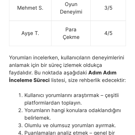
Oyun
Mehmet S.
3/5
Deneyimi
Para
Ayşe T.
4/5
Çekme
Yorumları incelerken, kullanıcıların deneyimlerini
anlamak için bir süreç izlemek oldukça
faydalıdır. Bu noktada aşağıdaki
Adım Adım
İnceleme Süreci
listesi, size rehberlik edecektir:
Kullanıcı yorumlarını araştırmak – çeşitli
platformlardan toplayın.
Yorumların hangi konulara odaklandığını
belirlemek.
Olumlu ve olumsuz yorumları ayırmak.
Puanlamaları analiz etmek – genel bir