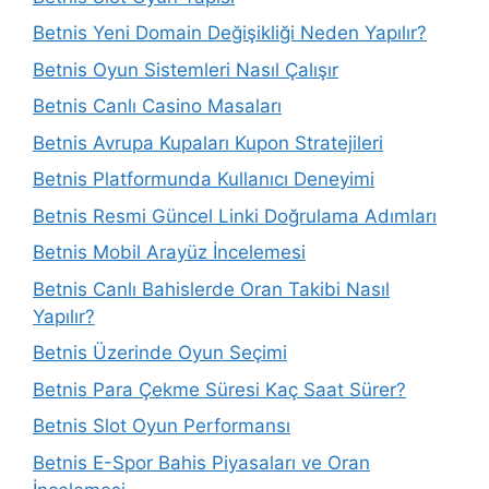
Betnis Yeni Domain Değişikliği Neden Yapılır?
Betnis Oyun Sistemleri Nasıl Çalışır
Betnis Canlı Casino Masaları
Betnis Avrupa Kupaları Kupon Stratejileri
Betnis Platformunda Kullanıcı Deneyimi
Betnis Resmi Güncel Linki Doğrulama Adımları
Betnis Mobil Arayüz İncelemesi
Betnis Canlı Bahislerde Oran Takibi Nasıl
Yapılır?
Betnis Üzerinde Oyun Seçimi
Betnis Para Çekme Süresi Kaç Saat Sürer?
Betnis Slot Oyun Performansı
Betnis E-Spor Bahis Piyasaları ve Oran