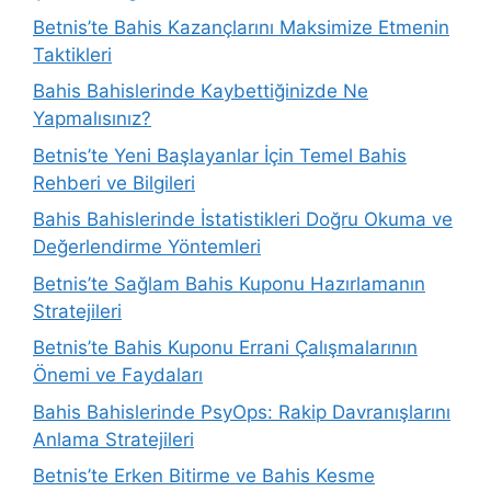
Betnis’te Bahis Kazançlarını Maksimize Etmenin
Taktikleri
Bahis Bahislerinde Kaybettiğinizde Ne
Yapmalısınız?
Betnis’te Yeni Başlayanlar İçin Temel Bahis
Rehberi ve Bilgileri
Bahis Bahislerinde İstatistikleri Doğru Okuma ve
Değerlendirme Yöntemleri
Betnis’te Sağlam Bahis Kuponu Hazırlamanın
Stratejileri
Betnis’te Bahis Kuponu Errani Çalışmalarının
Önemi ve Faydaları
Bahis Bahislerinde PsyOps: Rakip Davranışlarını
Anlama Stratejileri
Betnis’te Erken Bitirme ve Bahis Kesme