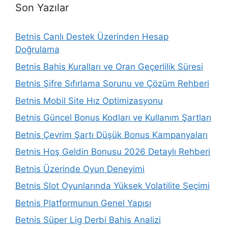
e
Son Yazılar
r
Betnis Canlı Destek Üzerinden Hesap
Doğrulama
Betnis Bahis Kuralları ve Oran Geçerlilik Süresi
Betnis Şifre Sıfırlama Sorunu ve Çözüm Rehberi
Betnis Mobil Site Hız Optimizasyonu
Betnis Güncel Bonus Kodları ve Kullanım Şartları
Betnis Çevrim Şartı Düşük Bonus Kampanyaları
Betnis Hoş Geldin Bonusu 2026 Detaylı Rehberi
Betnis Üzerinde Oyun Deneyimi
Betnis Slot Oyunlarında Yüksek Volatilite Seçimi
Betnis Platformunun Genel Yapısı
Betnis Süper Lig Derbi Bahis Analizi