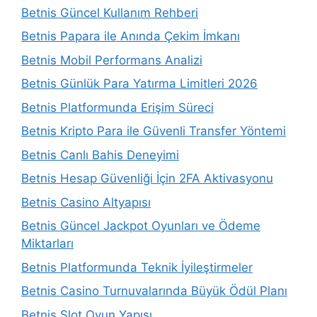
Betnis Güncel Kullanım Rehberi
Betnis Papara ile Anında Çekim İmkanı
Betnis Mobil Performans Analizi
Betnis Günlük Para Yatırma Limitleri 2026
Betnis Platformunda Erişim Süreci
Betnis Kripto Para ile Güvenli Transfer Yöntemi
Betnis Canlı Bahis Deneyimi
Betnis Hesap Güvenliği İçin 2FA Aktivasyonu
Betnis Casino Altyapısı
Betnis Güncel Jackpot Oyunları ve Ödeme
Miktarları
Betnis Platformunda Teknik İyileştirmeler
Betnis Casino Turnuvalarında Büyük Ödül Planı
Betnis Slot Oyun Yapısı