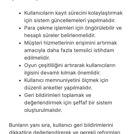
Kullanıcıların kayıt sürecini kolaylaştırmak
için sistem güncellemeleri yapılmalıdır.
Para çekme işlemleri için öngörülebilir ve
hesaplı süreler belirlenmelidir.
Müşteri hizmetlerinin erişimini artırmak
amacıyla daha fazla temsilci istihdam
edilmelidir.
Oyun çeşitliliğini artırarak kullanıcıların
ilgisini devamlı kılmak önemlidir.
Kullanıcı memnuniyetini ölçmek için
düzenli anketler yapılmalıdır.
Geri bildirimleri toplamak ve
değerlendirmek için şeffaf bir sistem
oluşturulmalıdır.
Bunların yanı sıra, kullanıcı geri bildirimlerini
dikkatlice değerlendirerek ve gerekli reformları