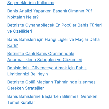
Seçeneklerinin Kullanımı
Bahis Analizi Yaparken Başarılı Olmanın Püf
Noktaları Neler?
Betnis’te Oynanabilecek En Popüler Bahis Türleri
ve Özellikleri
Bahis Bahisleri için Hangi Ligler ve Maçlar Daha
Karlı?
Betnis’te Canlı Bahis Oranlarındaki
Anormalliklerin Sebepleri ve Çözümleri
Bahislerinizi Güvenceye Almak İçin Bahis
Limitlerinizi Belirleyin
Betnis’te Gollü Maçların Tahmininde İzlenmesi
Gereken Stratejiler
Bahis Bahislerine Başlarken Bilinmesi Gereken
Temel Kurallar