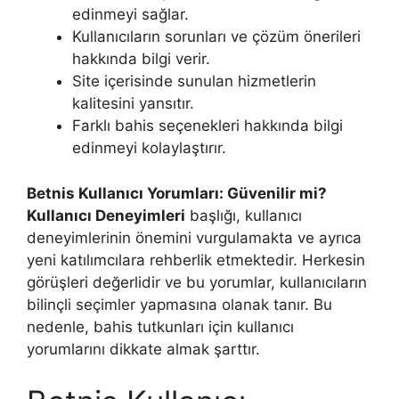
edinmeyi sağlar.
Kullanıcıların sorunları ve çözüm önerileri
hakkında bilgi verir.
Site içerisinde sunulan hizmetlerin
kalitesini yansıtır.
Farklı bahis seçenekleri hakkında bilgi
edinmeyi kolaylaştırır.
Betnis Kullanıcı Yorumları: Güvenilir mi?
Kullanıcı Deneyimleri
başlığı, kullanıcı
deneyimlerinin önemini vurgulamakta ve ayrıca
yeni katılımcılara rehberlik etmektedir. Herkesin
görüşleri değerlidir ve bu yorumlar, kullanıcıların
bilinçli seçimler yapmasına olanak tanır. Bu
nedenle, bahis tutkunları için kullanıcı
yorumlarını dikkate almak şarttır.