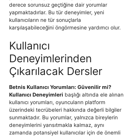
derece sorunsuz geçtiğine dair yorumlar
yapmaktadırlar. Bu tür deneyimler, yeni
kullanıcıların ne tür sonuçlarla
karşılaşabileceğini öngörmesine yardımcı olur.
Kullanıcı
Deneyimlerinden
Çıkarılacak Dersler
Betnis Kullanıcı Yorumları: Güvenilir mi?
Kullanıcı Deneyimleri
başlığı altında ele alınan
kullanıcı yorumları, oyuncuların platform
üzerindeki tecrübeleri hakkında değerli bilgiler
sunmaktadır. Bu yorumlar, yalnızca bireylerin
deneyimlerini yansıtmakla kalmaz, aynı
zamanda potansiyel kullanıcılar için de önemli