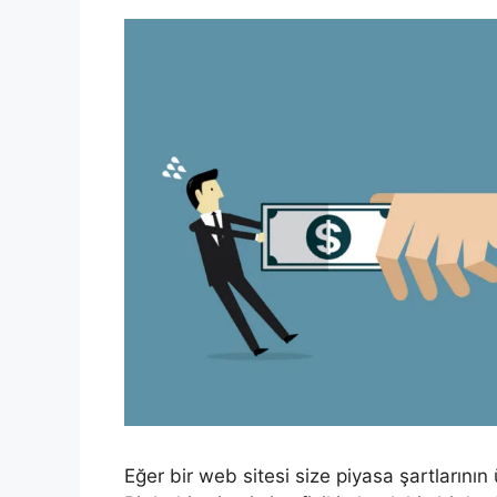
Eğer bir web sitesi size piyasa şartlarını