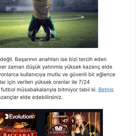
eğil. Başarının anahtarı ise bizi tercih eden
zın her zaman düşük yatırımla yüksek kazanç elde
yonlarca kullanıcıya mutlu ve güvenli bir eğlence
 için verilen yüksek oranlar ile 7/24
utbol müsabakalarıyla bitmiyor tabii ki.
Betnis
ançlar elde edebilirsiniz.