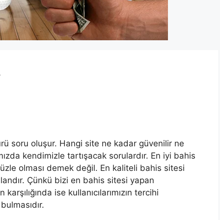
i
sürü soru oluşur. Hangi site ne kadar güvenilir ne
zda kendimizle tartışacak sorulardır. En iyi bahis
üzle olması demek değil. En kaliteli bahis sitesi
landır. Çünkü bizi en bahis sitesi yapan
 karşılığında ise kullanıcılarımızın tercihi
 bulmasıdır.