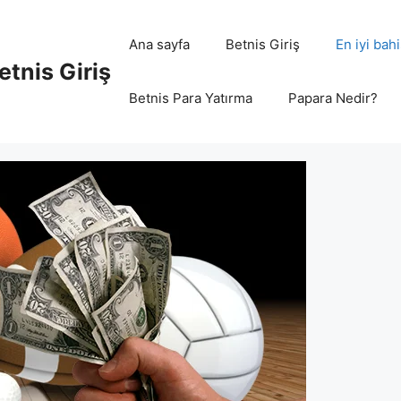
Ana sayfa
Betnis Giriş
En iyi bahi
etnis Giriş
Betnis Para Yatırma
Papara Nedir?