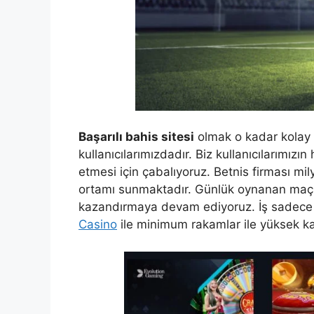
Başarılı bahis sitesi
olmak o kadar kolay d
kullanıcılarımızdadır. Biz kullanıcılarımı
etmesi için çabalıyoruz. Betnis firması mil
ortamı sunmaktadır. Günlük oynanan maçlar
kazandırmaya devam ediyoruz. İş sadece f
Casino
ile minimum rakamlar ile yüksek kaz