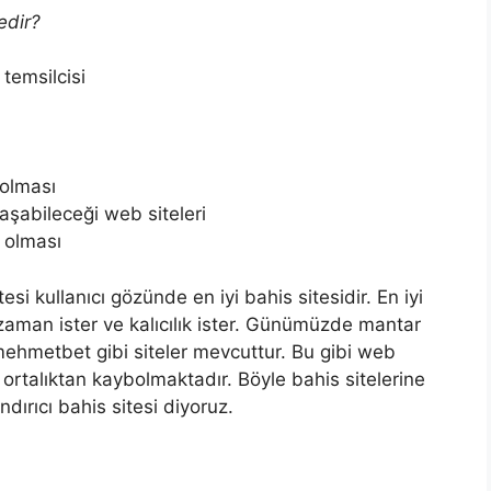
edir?
 temsilcisi
olması
aşabileceği web siteleri
i olması
esi kullanıcı gözünde en iyi bahis sitesidir. En iyi
, zaman ister ve kalıcılık ister. Günümüzde mantar
mehmetbet gibi siteler mevcuttur. Bu gibi web
 ortalıktan kaybolmaktadır. Böyle bahis sitelerine
dırıcı bahis sitesi diyoruz.