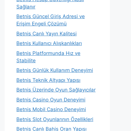
Sağlanır
Betnis Güncel Giriş Adresi ve
Erişim Engeli Çözümü
Betnis Canlı Yayın Kalitesi
Betnis Kullanıcı Alışkanlıkları
Betnis Platformunda Hız ve
Stabilite
Betnis Günlük Kullanım Deneyimi
Betnis Teknik Altyapı Yapısı
Betnis Üzerinde Oyun Sağlayıcılar
Betnis Casino Oyun Deneyimi
Betnis Mobil Casino Deneyimi
Betnis Slot Oyunlarının Özellikleri
Betnis Canlı Bahis Oran Yapısı