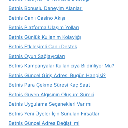
Betnis Bonuslu Deneyim Alanları
Betnis Canlı Casino Akışı
Betnis Platforma Ulaşım Yolları
Betnis Günlük Kullanım Kolaylığı
Betnis Etkileşimli Canlı Destek
Betnis Oyun Sağlayıcıları
Betnis Kampanyalar Kullanıcıya Bildiriliyor Mu?
Betnis Güncel Giriş Adresi Bugün Hangisi?
Betnis Para Çekme Süresi Kaç Saat
Betnis Güven Algısının Oluşum Süreci
Betnis Uygulama Seçenekleri Var mı
Betnis Yeni Üyeler İçin Sunulan Fırsatlar
Betnis Güncel Adres Değişti mi