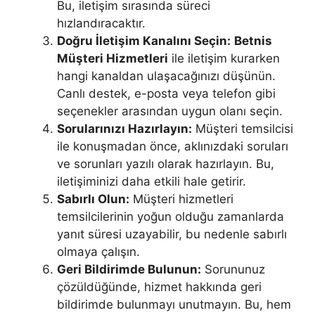
Bu, iletişim sırasında süreci
hızlandıracaktır.
Doğru İletişim Kanalını Seçin:
Betnis
Müşteri Hizmetleri
ile iletişim kurarken
hangi kanaldan ulaşacağınızı düşünün.
Canlı destek, e-posta veya telefon gibi
seçenekler arasından uygun olanı seçin.
Sorularınızı Hazırlayın:
Müşteri temsilcisi
ile konuşmadan önce, aklınızdaki soruları
ve sorunları yazılı olarak hazırlayın. Bu,
iletişiminizi daha etkili hale getirir.
Sabırlı Olun:
Müşteri hizmetleri
temsilcilerinin yoğun olduğu zamanlarda
yanıt süresi uzayabilir, bu nedenle sabırlı
olmaya çalışın.
Geri Bildirimde Bulunun:
Sorununuz
çözüldüğünde, hizmet hakkında geri
bildirimde bulunmayı unutmayın. Bu, hem