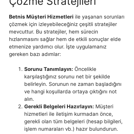
Çözme Stratejileri
Betnis Müşteri Hizmetleri
ile yaşanan sorunları
çözmek için izleyebileceğiniz çeşitli stratejiler
mevcuttur. Bu stratejiler, hem sürecin
hızlanmasını sağlar hem de etkili sonuçlar elde
etmenize yardımcı olur. İşte uygulamanız
gereken bazı adımlar:
Sorunu Tanımlayın:
Öncelikle
karşılaştığınız sorunu net bir şekilde
belirleyin. Sorunun ne zaman başladığını
ve hangi koşullarda ortaya çıktığını not
alın.
Gerekli Belgeleri Hazırlayın:
Müşteri
hizmetleri ile iletişim kurmadan önce,
gerekli olan tüm belgeleri (hesap bilgileri,
işlem numaraları vb.) hazır bulundurun.