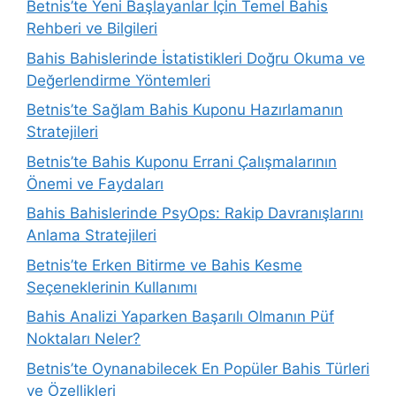
Betnis’te Yeni Başlayanlar İçin Temel Bahis
Rehberi ve Bilgileri
Bahis Bahislerinde İstatistikleri Doğru Okuma ve
Değerlendirme Yöntemleri
Betnis’te Sağlam Bahis Kuponu Hazırlamanın
Stratejileri
Betnis’te Bahis Kuponu Errani Çalışmalarının
Önemi ve Faydaları
Bahis Bahislerinde PsyOps: Rakip Davranışlarını
Anlama Stratejileri
Betnis’te Erken Bitirme ve Bahis Kesme
Seçeneklerinin Kullanımı
Bahis Analizi Yaparken Başarılı Olmanın Püf
Noktaları Neler?
Betnis’te Oynanabilecek En Popüler Bahis Türleri
ve Özellikleri