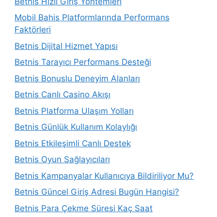
Betnis Hızlı Giriş Yöntemleri
Mobil Bahis Platformlarında Performans
Faktörleri
Betnis Dijital Hizmet Yapısı
Betnis Tarayıcı Performans Desteği
Betnis Bonuslu Deneyim Alanları
Betnis Canlı Casino Akışı
Betnis Platforma Ulaşım Yolları
Betnis Günlük Kullanım Kolaylığı
Betnis Etkileşimli Canlı Destek
Betnis Oyun Sağlayıcıları
Betnis Kampanyalar Kullanıcıya Bildiriliyor Mu?
Betnis Güncel Giriş Adresi Bugün Hangisi?
Betnis Para Çekme Süresi Kaç Saat