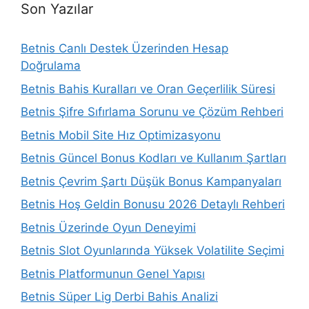
e
Son Yazılar
r
Betnis Canlı Destek Üzerinden Hesap
Doğrulama
Betnis Bahis Kuralları ve Oran Geçerlilik Süresi
Betnis Şifre Sıfırlama Sorunu ve Çözüm Rehberi
Betnis Mobil Site Hız Optimizasyonu
Betnis Güncel Bonus Kodları ve Kullanım Şartları
Betnis Çevrim Şartı Düşük Bonus Kampanyaları
Betnis Hoş Geldin Bonusu 2026 Detaylı Rehberi
Betnis Üzerinde Oyun Deneyimi
Betnis Slot Oyunlarında Yüksek Volatilite Seçimi
Betnis Platformunun Genel Yapısı
Betnis Süper Lig Derbi Bahis Analizi