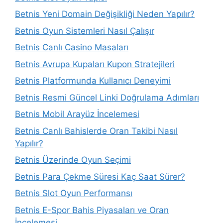
Betnis Yeni Domain Değişikliği Neden Yapılır?
Betnis Oyun Sistemleri Nasıl Çalışır
Betnis Canlı Casino Masaları
Betnis Avrupa Kupaları Kupon Stratejileri
Betnis Platformunda Kullanıcı Deneyimi
Betnis Resmi Güncel Linki Doğrulama Adımları
Betnis Mobil Arayüz İncelemesi
Betnis Canlı Bahislerde Oran Takibi Nasıl
Yapılır?
Betnis Üzerinde Oyun Seçimi
Betnis Para Çekme Süresi Kaç Saat Sürer?
Betnis Slot Oyun Performansı
Betnis E-Spor Bahis Piyasaları ve Oran
İncelemesi