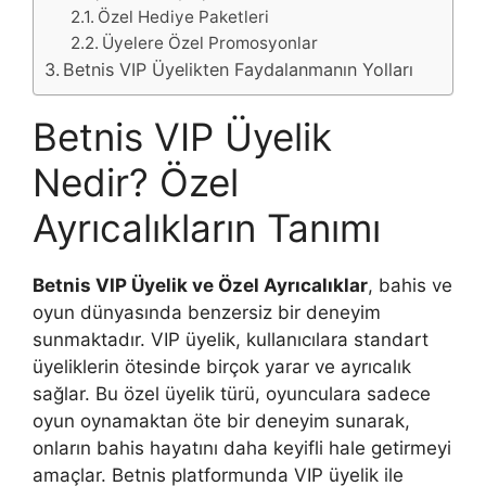
Özel Hediye Paketleri
Üyelere Özel Promosyonlar
Betnis VIP Üyelikten Faydalanmanın Yolları
Betnis VIP Üyelik
Nedir? Özel
Ayrıcalıkların Tanımı
Betnis VIP Üyelik ve Özel Ayrıcalıklar
, bahis ve
oyun dünyasında benzersiz bir deneyim
sunmaktadır. VIP üyelik, kullanıcılara standart
üyeliklerin ötesinde birçok yarar ve ayrıcalık
sağlar. Bu özel üyelik türü, oyunculara sadece
oyun oynamaktan öte bir deneyim sunarak,
onların bahis hayatını daha keyifli hale getirmeyi
amaçlar. Betnis platformunda VIP üyelik ile