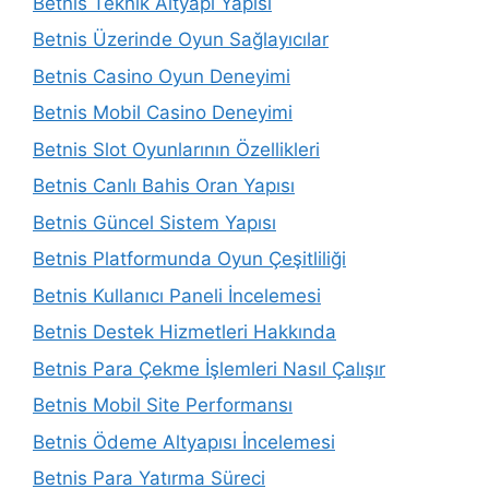
Betnis Teknik Altyapı Yapısı
Betnis Üzerinde Oyun Sağlayıcılar
Betnis Casino Oyun Deneyimi
Betnis Mobil Casino Deneyimi
Betnis Slot Oyunlarının Özellikleri
Betnis Canlı Bahis Oran Yapısı
Betnis Güncel Sistem Yapısı
Betnis Platformunda Oyun Çeşitliliği
Betnis Kullanıcı Paneli İncelemesi
Betnis Destek Hizmetleri Hakkında
Betnis Para Çekme İşlemleri Nasıl Çalışır
Betnis Mobil Site Performansı
Betnis Ödeme Altyapısı İncelemesi
Betnis Para Yatırma Süreci