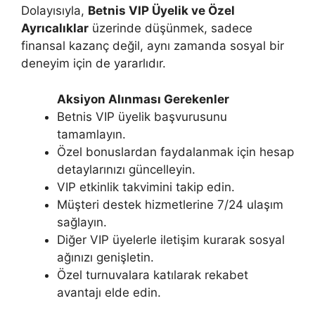
Dolayısıyla,
Betnis VIP Üyelik ve Özel
Ayrıcalıklar
üzerinde düşünmek, sadece
finansal kazanç değil, aynı zamanda sosyal bir
deneyim için de yararlıdır.
Aksiyon Alınması Gerekenler
Betnis VIP üyelik başvurusunu
tamamlayın.
Özel bonuslardan faydalanmak için hesap
detaylarınızı güncelleyin.
VIP etkinlik takvimini takip edin.
Müşteri destek hizmetlerine 7/24 ulaşım
sağlayın.
Diğer VIP üyelerle iletişim kurarak sosyal
ağınızı genişletin.
Özel turnuvalara katılarak rekabet
avantajı elde edin.