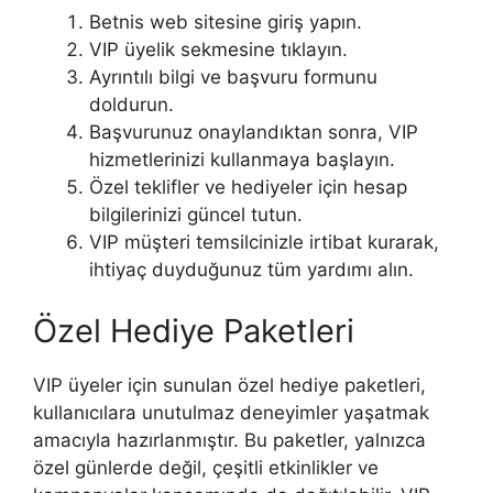
Betnis web sitesine giriş yapın.
VIP üyelik sekmesine tıklayın.
Ayrıntılı bilgi ve başvuru formunu
doldurun.
Başvurunuz onaylandıktan sonra, VIP
hizmetlerinizi kullanmaya başlayın.
Özel teklifler ve hediyeler için hesap
bilgilerinizi güncel tutun.
VIP müşteri temsilcinizle irtibat kurarak,
ihtiyaç duyduğunuz tüm yardımı alın.
Özel Hediye Paketleri
VIP üyeler için sunulan özel hediye paketleri,
kullanıcılara unutulmaz deneyimler yaşatmak
amacıyla hazırlanmıştır. Bu paketler, yalnızca
özel günlerde değil, çeşitli etkinlikler ve