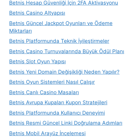
Betnis Hesap Güvenliği İçin 2FA Aktivasyonu
Betnis Casino Altyapısı
Betnis Güncel Jackpot Oyunları ve Ödeme
Miktarları
Betnis Platformunda Teknik İyileştirmeler
Betnis Casino Turnuvalarında Büyük Ödül Planı
Betnis Slot Oyun Yapısı
Betnis Yeni Domain Değişikliği Neden Yapılır?
Betnis Oyun Sistemleri Nasıl Çalışır
Betnis Canlı Casino Masaları
Betnis Avrupa Kupaları Kupon Stratejileri
Betnis Platformunda Kullanıcı Deneyimi
Betnis Resmi Güncel Linki Doğrulama Adımları
Betnis Mobil Arayüz İncelemesi