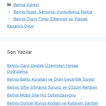
K
Betnis Adresi
a
Betnis Rulet: Şansınızı Vurduğunuz Nokta
t
Betnis Crazy Time: Eğlenceli ve Yüksek
e
Kazançlı Oyun
g
o
r
i
l
Son Yazılar
e
r
Betnis Canlı Destek Üzerinden Hesap
Doğrulama
Betnis Bahis Kuralları ve Oran Geçerlilik Süresi
Betnis Şifre Sıfırlama Sorunu ve Çözüm Rehberi
Betnis Mobil Site Hız Optimizasyonu
Betnis Güncel Bonus Kodları ve Kullanım Şartları