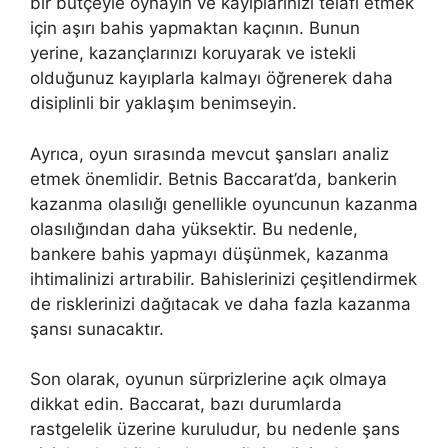
bir bütçeyle oynayın ve kayıplarınızı telafi etmek
için aşırı bahis yapmaktan kaçının. Bunun
yerine, kazançlarınızı koruyarak ve istekli
olduğunuz kayıplarla kalmayı öğrenerek daha
disiplinli bir yaklaşım benimseyin.
Ayrıca, oyun sırasında mevcut şansları analiz
etmek önemlidir. Betnis Baccarat’da, bankerin
kazanma olasılığı genellikle oyuncunun kazanma
olasılığından daha yüksektir. Bu nedenle,
bankere bahis yapmayı düşünmek, kazanma
ihtimalinizi artırabilir. Bahislerinizi çeşitlendirmek
de risklerinizi dağıtacak ve daha fazla kazanma
şansı sunacaktır.
Son olarak, oyunun sürprizlerine açık olmaya
dikkat edin. Baccarat, bazı durumlarda
rastgelelik üzerine kuruludur, bu nedenle şans