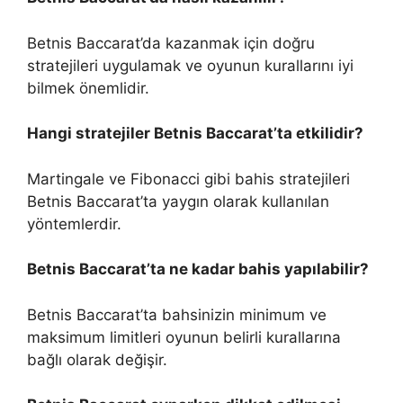
Betnis Baccarat’da kazanmak için doğru
stratejileri uygulamak ve oyunun kurallarını iyi
bilmek önemlidir.
Hangi stratejiler Betnis Baccarat’ta etkilidir?
Martingale ve Fibonacci gibi bahis stratejileri
Betnis Baccarat’ta yaygın olarak kullanılan
yöntemlerdir.
Betnis Baccarat’ta ne kadar bahis yapılabilir?
Betnis Baccarat’ta bahsinizin minimum ve
maksimum limitleri oyunun belirli kurallarına
bağlı olarak değişir.