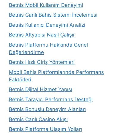
Betnis Mobil Kullanım Deneyimi
Betnis Canlı Bahis Sistemi İncelemesi
Betnis Kullanıcı Deneyimi Analizi
Betnis Altyapısı Nasıl Çalışır
Betnis Platformu Hakkında Genel
Değerlendirme
Betnis Hızlı Giriş Yöntemleri
Mobil Bahis Platformlarında Performans
Faktörleri
Betnis Dijital Hizmet Yapısı
Betnis Tarayıcı Performans Desteği
Betnis Bonuslu Deneyim Alanları
Betnis Canlı Casino Akışı
Betnis Platforma Ulaşım Yolları