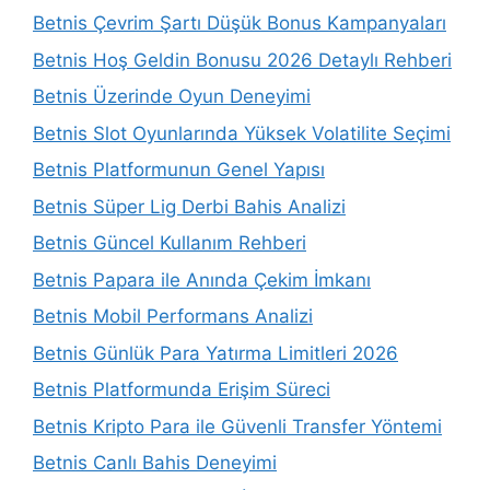
Betnis Çevrim Şartı Düşük Bonus Kampanyaları
Betnis Hoş Geldin Bonusu 2026 Detaylı Rehberi
Betnis Üzerinde Oyun Deneyimi
Betnis Slot Oyunlarında Yüksek Volatilite Seçimi
Betnis Platformunun Genel Yapısı
Betnis Süper Lig Derbi Bahis Analizi
Betnis Güncel Kullanım Rehberi
Betnis Papara ile Anında Çekim İmkanı
Betnis Mobil Performans Analizi
Betnis Günlük Para Yatırma Limitleri 2026
Betnis Platformunda Erişim Süreci
Betnis Kripto Para ile Güvenli Transfer Yöntemi
Betnis Canlı Bahis Deneyimi