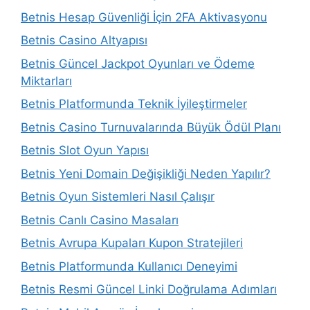
Betnis Hesap Güvenliği İçin 2FA Aktivasyonu
Betnis Casino Altyapısı
Betnis Güncel Jackpot Oyunları ve Ödeme
Miktarları
Betnis Platformunda Teknik İyileştirmeler
Betnis Casino Turnuvalarında Büyük Ödül Planı
Betnis Slot Oyun Yapısı
Betnis Yeni Domain Değişikliği Neden Yapılır?
Betnis Oyun Sistemleri Nasıl Çalışır
Betnis Canlı Casino Masaları
Betnis Avrupa Kupaları Kupon Stratejileri
Betnis Platformunda Kullanıcı Deneyimi
Betnis Resmi Güncel Linki Doğrulama Adımları