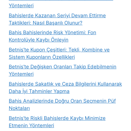
Yöntemleri
Bahislerde Kazanan Seriyi Devam Ettirme
Taktikleri: Nasıl Başarılı Olunur?
Bahis Bahislerinde Risk Yönetimi: Fon
Kontrolüyle Kaybı Önleyin
Betnis’te Kupon Çeşitleri: Tekli, Kombine ve
Sistem Kuponların Özellikleri
Betnis’te Değişken Oranları Takip Edebilmenin
Yöntemleri
Bahislerde Sakatlık ve Ceza Bilgilerini Kullanarak
Daha İyi Tahminler Yapma
Bahis Analizlerinde Doğru Oran Seçmenin Püf
Noktaları
Betnis’te Riskli Bahislerde Kaybı Minimize
Etmenin Yöntemleri