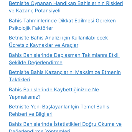
Betnis’te Oynanan Handikap Bahislerinin Riskleri
ve Kazanç Potansiyeli
Bahis Tahminlerinde Dikkat Edilmesi Gereken
Psikolojik Faktörler
Betnis’te Bahis Analizi için Kullanılabilecek
Ücretsiz Kaynaklar ve Araçlar
Bahis Bahislerinde Deplasman Takımlarını Etkili
Şekilde Değerlendirme
Betnis’te Bahis Kazançlarını Maksimize Etmenin
Taktikleri
Bahis Bahislerinde Kaybettiğinizde Ne
Yapmalısınız?
Betnis’te Yeni Başlayanlar İçin Temel Bahis
Rehberi ve Bilgileri
Bahis Bahislerinde İstatistikleri Doğru Okuma ve
Değerlendirme Yöntemleri