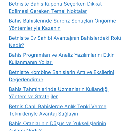
Betnis’te Bahis Kuponu Seçerken Dikkat
Edilmesi Gereken Temel Noktalar
Bahis Bahislerinde Sürpriz Sonuçları Öngörme
Yöntemleriyle Kazanın
Betnis’te Ev Sahibi Avantajının Bahislerdeki Rolü
Nedir?
Bahis Programları ve Analiz Yazılımlarını Etkin
Kullanmanın Yolları
Betnis’te Kombine Bahislerin Artı ve Eksilerini
Değerlendirme
Bahis Tahminlerinde Uzmanların Kullandığı
Yöntem ve Stratejiler
Betnis Canlı Bahislerde Anlık Tepki Verme
Teknikleriyle Avantaj Sağlayın
Bahis Oranlarının Düşüş ve Yükselişlerinin
Anlamı Nedir?