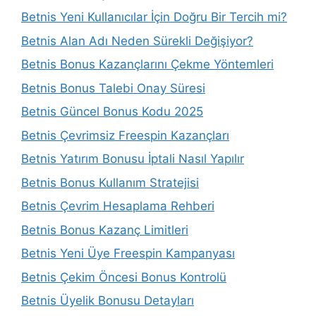
Betnis Yeni Kullanıcılar İçin Doğru Bir Tercih mi?
Betnis Alan Adı Neden Sürekli Değişiyor?
Betnis Bonus Kazançlarını Çekme Yöntemleri
Betnis Bonus Talebi Onay Süresi
Betnis Güncel Bonus Kodu 2025
Betnis Çevrimsiz Freespin Kazançları
Betnis Yatırım Bonusu İptali Nasıl Yapılır
Betnis Bonus Kullanım Stratejisi
Betnis Çevrim Hesaplama Rehberi
Betnis Bonus Kazanç Limitleri
Betnis Yeni Üye Freespin Kampanyası
Betnis Çekim Öncesi Bonus Kontrolü
Betnis Üyelik Bonusu Detayları