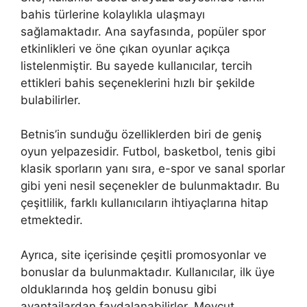
bahis türlerine kolaylıkla ulaşmayı
sağlamaktadır. Ana sayfasında, popüler spor
etkinlikleri ve öne çıkan oyunlar açıkça
listelenmiştir. Bu sayede kullanıcılar, tercih
ettikleri bahis seçeneklerini hızlı bir şekilde
bulabilirler.
Betnis’in sunduğu özelliklerden biri de geniş
oyun yelpazesidir. Futbol, basketbol, tenis gibi
klasik sporların yanı sıra, e-spor ve sanal sporlar
gibi yeni nesil seçenekler de bulunmaktadır. Bu
çeşitlilik, farklı kullanıcıların ihtiyaçlarına hitap
etmektedir.
Ayrıca, site içerisinde çeşitli promosyonlar ve
bonuslar da bulunmaktadır. Kullanıcılar, ilk üye
olduklarında hoş geldin bonusu gibi
avantajlardan faydalanabilirler. Mevcut