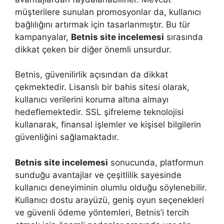
müşterilere sunulan promosyonlar da, kullanıcı
bağlılığını artırmak için tasarlanmıştır. Bu tür
kampanyalar,
Betnis site incelemesi
sırasında
dikkat çeken bir diğer önemli unsurdur.
Betnis, güvenilirlik açısından da dikkat
çekmektedir. Lisanslı bir bahis sitesi olarak,
kullanıcı verilerini koruma altına almayı
hedeflemektedir. SSL şifreleme teknolojisi
kullanarak, finansal işlemler ve kişisel bilgilerin
güvenliğini sağlamaktadır.
Betnis site incelemesi
sonucunda, platformun
sunduğu avantajlar ve çeşitlilik sayesinde
kullanıcı deneyiminin olumlu olduğu söylenebilir.
Kullanıcı dostu arayüzü, geniş oyun seçenekleri
ve güvenli ödeme yöntemleri, Betnis’i tercih