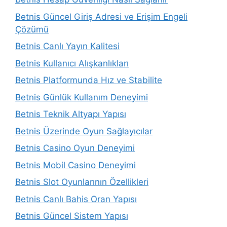
Betnis Güncel Giriş Adresi ve Erişim Engeli
Çözümü
Betnis Canlı Yayın Kalitesi
Betnis Kullanıcı Alışkanlıkları
Betnis Platformunda Hız ve Stabilite
Betnis Günlük Kullanım Deneyimi
Betnis Teknik Altyapı Yapısı
Betnis Üzerinde Oyun Sağlayıcılar
Betnis Casino Oyun Deneyimi
Betnis Mobil Casino Deneyimi
Betnis Slot Oyunlarının Özellikleri
Betnis Canlı Bahis Oran Yapısı
Betnis Güncel Sistem Yapısı