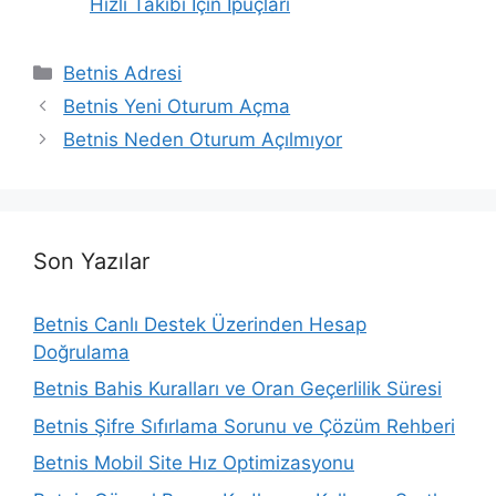
Hızlı Takibi İçin İpuçları
K
Betnis Adresi
a
Betnis Yeni Oturum Açma
t
Betnis Neden Oturum Açılmıyor
e
g
o
r
Son Yazılar
i
l
e
Betnis Canlı Destek Üzerinden Hesap
r
Doğrulama
Betnis Bahis Kuralları ve Oran Geçerlilik Süresi
Betnis Şifre Sıfırlama Sorunu ve Çözüm Rehberi
Betnis Mobil Site Hız Optimizasyonu