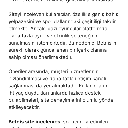
Siteyi inceleyen kullanıcılar, özellikle geniş bahis
yelpazesini ve spor dallarındaki çeşitliliği takdir
etmekte. Ancak, bazı oyuncular platformda
daha fazla oyun ve etkinlik seçeneğinin
sunulmasını istemektedir. Bu nedenle, Betnis’in
sürekli olarak güncellenen bir içerik planına
sahip olması önerilmektedir.
Öneriler arasında, müşteri hizmetlerinin
hızlandırılması ve daha fazla iletişim kanalı
sağlanması da yer almaktadır. Kullanıcıların
ihtiyaç duydukları anlarda hızlıca destek
bulabilmeleri, site deneyimlerini olumlu yönde
etkileyecektir.
Betnis site incelemesi
sonucunda edinilen