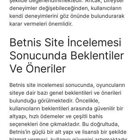
şekilde değerlendirilmektedir. Ancak, bireysel
deneyimler değişebileceğinden, kullanıcıların
kendi deneyimlerini göz önünde bulundurarak
karar vermeleri önemlidir.
Betnis Site İncelemesi
Sonucunda Beklentiler
Ve Öneriler
Betnis site incelemesi sonucunda, oyuncuların
siteye dair bazı genel beklentileri ve önerileri
bulunduğu görülmektedir. Öncelikle,
kullanıcıların beklentileri arasında güvenilir bir
altyapı, hızlı ödemeler ve çeşitli bahis
seçenekleri öne çıkmaktadır. Bu doğrultuda,
Betnis’in güçlü bir alt yapı ve lisanslı bir şekilde
hizmet vermesi, kullanıcı güvenini artırmaktadır.