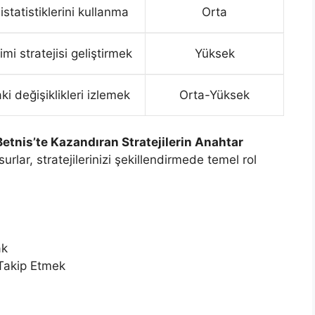
statistiklerini kullanma
Orta
imi stratejisi geliştirmek
Yüksek
i değişiklikleri izlemek
Orta-Yüksek
Betnis’te Kazandıran Stratejilerin Anahtar
lar, stratejilerinizi şekillendirmede temel rol
ak
Takip Etmek