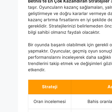
Betnis’te En Çok Kazandıran Stratejiler
a
taşır. Oyuncuların kazanç sağlamaları, yal
geliştirmeye ve doğru kararlar vermeye d
kazanç artırma fırsatlarını en iyi şekilde 
gereklidir. Stratejilerinizi belirlemeden ö
bilgi sahibi olmanız faydalı olacaktır.
Bir oyunda başarılı olabilmek için gerekli 
yapmaktır. Oyuncular, geçmiş oyun sonuçlar
performanslarını inceleyerek daha sağlıklı 
trendlerini takip etmek ve değişimleri gözl
etkendir.
Strateji
A
Oran incelemesi
Bahis oranla