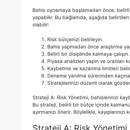
Bahis oynamaya başlamadan önce, belirli s
yapabilir. Bu bağlamda, aşağıda belirtile
olabilir:
Risk bütçenizi belirleyin.
Bahis yapmadan önce araştırma ya
Belirli bir disiplinde kalmaya çalışın.
Piyasa analizleri yapın ve oranları ka
Kaybetme ve kazanma limitleri belir
Deneme yanılma sürecinden kaçınarak
Stratejilerinizi düzenli olarak gözde
Strateji A: Risk Yönetimi, bahislerinizi kay
Bu strateji, belirli bir bütçe içinde kalmanı
ayırmanızı önerir. Böylelikle, kayıplarınızı k
Strateji A: Risk Yönetimi