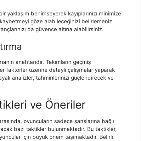
 bir yaklaşım benimseyerek kayıplarınızı minimize
kaybetmeyi göze alabileceğinizi belirlemeniz
ançlarınızı da güvence altına alabilirsiniz.
ştırma
lmanın anahtarıdır. Takımların geçmiş
ğer faktörler üzerine detaylı çalışmalar yaparak
dayalı analizler, tahminlerinizi güçlendirecek ve
kleri ve Öneriler
rasında, oyuncuların sadece şanslarına bağlı
acak bazı taktikler bulunmaktadır. Bu taktikler,
ncular için büyük önem taşımaktadır. Belirli