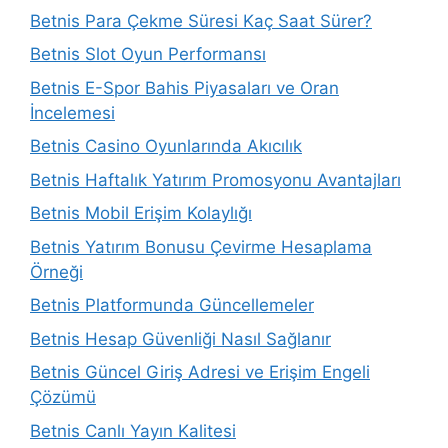
Betnis Para Çekme Süresi Kaç Saat Sürer?
Betnis Slot Oyun Performansı
Betnis E-Spor Bahis Piyasaları ve Oran
İncelemesi
Betnis Casino Oyunlarında Akıcılık
Betnis Haftalık Yatırım Promosyonu Avantajları
Betnis Mobil Erişim Kolaylığı
Betnis Yatırım Bonusu Çevirme Hesaplama
Örneği
Betnis Platformunda Güncellemeler
Betnis Hesap Güvenliği Nasıl Sağlanır
Betnis Güncel Giriş Adresi ve Erişim Engeli
Çözümü
Betnis Canlı Yayın Kalitesi