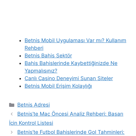
Betnis Mobil Uygulaması Var mı? Kullanım
Rehberi
Betnis Bahis Sektör
Bahis Bahislerinde Kaybettiğinizde Ne
Yapmalısınız?
Canlı Casino Deneyimi Sunan Siteler
Betnis Mobil Erişim Kolaylığı
K
Betnis Adresi
a
Betnis’te Maç Öncesi Analiz Rehberi: Başarı
t
İçin Kontrol Listesi
e
Betnis’te Futbol Bahislerinde Gol Tahminleri:
g