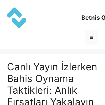
İçeriğe
atla
Betnis G
Menü
Canlı Yayın İzlerken
Bahis Oynama
Taktikleri: Anlık
Fırsatları Yakalayın