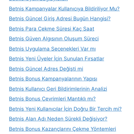
Betnis Kampanyalar Kullanıcıya Bildiriliyor Mu?
Betnis Güncel Giriş Adresi Bugün Hangisi?
Betnis Para Çekme Süresi Kaç Saat
Betnis Güven Algısının Oluşum Süreci
Betnis Uygulama Seçenekleri Var mı
Betnis Yeni Üyeler İçin Sunulan Fırsatlar
Betnis Güncel Adres Değişti mi
Betnis Bonus Kampanyalarının Yapısı
Betnis Kullanıcı Geri Bildirimlerinin Analizi
Betnis Bonus Çevrimleri Mantıklı mı?
Betnis Yeni Kullanıcılar İçin Doğru Bir Tercih mi?
Betnis Alan Adı Neden Sürekli Değişiyor?
Betnis Bonus Kazançlarını Çekme Yöntemleri