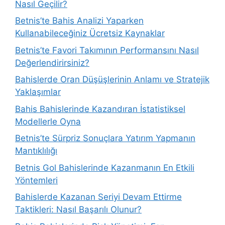
Nasıl Geçilir?
Betnis’te Bahis Analizi Yaparken
Kullanabileceğiniz Ücretsiz Kaynaklar
Betnis’te Favori Takımının Performansını Nasıl
Değerlendirirsiniz?
Bahislerde Oran Düşüşlerinin Anlamı ve Stratejik
Yaklaşımlar
Bahis Bahislerinde Kazandıran İstatistiksel
Modellerle Oyna
Betnis’te Sürpriz Sonuçlara Yatırım Yapmanın
Mantıklılığı
Betnis Gol Bahislerinde Kazanmanın En Etkili
Yöntemleri
Bahislerde Kazanan Seriyi Devam Ettirme
Taktikleri: Nasıl Başarılı Olunur?