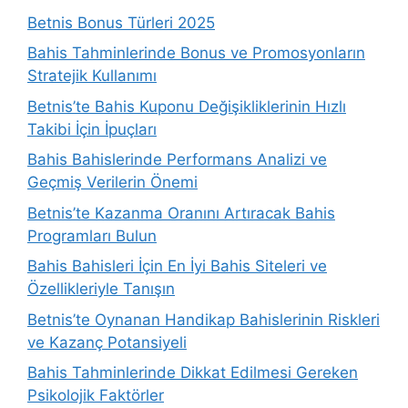
Betnis Bonus Türleri 2025
Bahis Tahminlerinde Bonus ve Promosyonların
Stratejik Kullanımı
Betnis’te Bahis Kuponu Değişikliklerinin Hızlı
Takibi İçin İpuçları
Bahis Bahislerinde Performans Analizi ve
Geçmiş Verilerin Önemi
Betnis’te Kazanma Oranını Artıracak Bahis
Programları Bulun
Bahis Bahisleri İçin En İyi Bahis Siteleri ve
Özellikleriyle Tanışın
Betnis’te Oynanan Handikap Bahislerinin Riskleri
ve Kazanç Potansiyeli
Bahis Tahminlerinde Dikkat Edilmesi Gereken
Psikolojik Faktörler