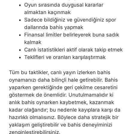
Oyun sırasında duygusal kararlar
almaktan kaçınmak
Sadece bildiğiniz ve güvendiğiniz spor
dallarında bahis yapmak
Finansal limitler belirleyerek buna sadık
kalmak
Canlı istatistikleri aktif olarak takip etmek
Teklifleri ve oranları karşılaştırmak
Tüm bu taktikler, canlı yayın izlerken bahis
oynamanızı daha bilinçli hale getirebilir. Bahis
yaparken gerektiğinde geri çekilme cesaretini
göstermek de önemlidir. Unutulmamalıdır ki
anlık bahis oynarken kaybetmek, kazanmak
kadar olağandır; bu nedenle kayıplara karşı da
hazırlıklı olmalısınız. Böylece daha stratejik bir
yaklaşım geliştirebilir ve bahis deneyiminizi
zenginleştirebilirsiniz.