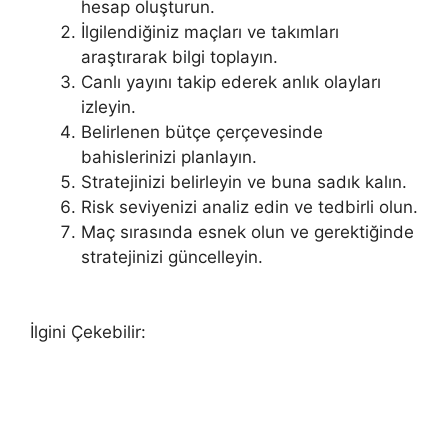
hesap oluşturun.
İlgilendiğiniz maçları ve takımları
araştırarak bilgi toplayın.
Canlı yayını takip ederek anlık olayları
izleyin.
Belirlenen bütçe çerçevesinde
bahislerinizi planlayın.
Stratejinizi belirleyin ve buna sadık kalın.
Risk seviyenizi analiz edin ve tedbirli olun.
Maç sırasında esnek olun ve gerektiğinde
stratejinizi güncelleyin.
İlgini Çekebilir: