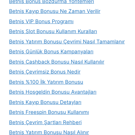
Betnis Bonus Bozdurma Yöntemleri
Betnis Kayıp Bonusu Ne Zaman Verilir
Betnis VIP Bonus Programı
Betnis Slot Bonusu Kullanım Kuralları
Betnis Yatırım Bonusu Çevrimi Nasıl Tamamlanır
Betnis Günlük Bonus Kampanyaları
Betnis Cashback Bonusu Nasıl Kullanılır
Betnis Çevrimsiz Bonus Nedir
Betnis %100 İlk Yatırım Bonusu
Betnis Hoşgeldin Bonusu Avantajları
Betnis Kayıp Bonusu Detayları
Betnis Freespin Bonusu Kullanımı
Betnis Çevrim Şartları Rehberi
Betnis Yatırım Bonusu Nasıl Alınır