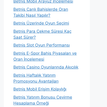
Betnis Mobil Arayüz İncelemesi
Betnis Canlı Bahislerde Oran
Takibi Nasıl Yapılır?
Betnis Üzerinde Oyun Seçimi
Betnis Para Çekme Süresi Kaç
Saat Sürer?
Betnis Slot Oyun Performansı
Betnis E-Spor Bahis Piyasaları ve
Oran İncelemesi
Betnis Casino Oyunlarında Akıcılık
Betnis Haftalık Yatırım
Promosyonu Avantajları
Betnis Mobil Erişim Kolaylığı
Betnis Yatırım Bonusu Çevirme
Hesaplama Örneği