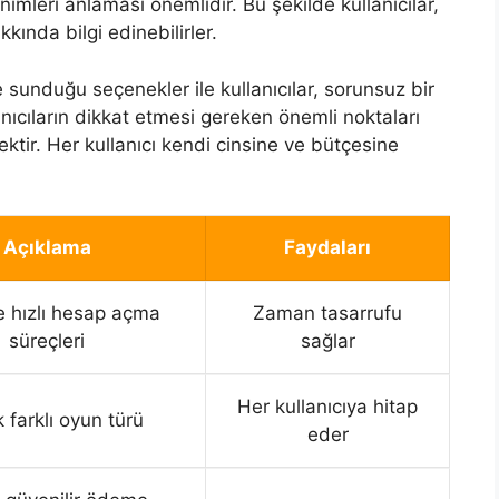
sinimleri anlaması önemlidir. Bu şekilde kullanıcılar,
kkında bilgi edinebilirler.
sunduğu seçenekler ile kullanıcılar, sorunsuz bir
nıcıların dikkat etmesi gereken önemli noktaları
ektir. Her kullanıcı kendi cinsine ve bütçesine
Açıklama
Faydaları
e hızlı hesap açma
Zaman tasarrufu
süreçleri
sağlar
Her kullanıcıya hitap
k farklı oyun türü
eder