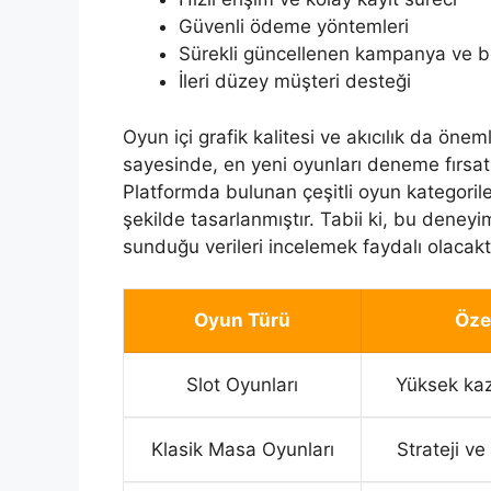
Güvenli ödeme yöntemleri
Sürekli güncellenen kampanya ve b
İleri düzey müşteri desteği
Oyun içi grafik kalitesi ve akıcılık da önem
sayesinde, en yeni oyunları deneme fırsat
Platformda bulunan çeşitli oyun kategoriler
şekilde tasarlanmıştır. Tabii ki, bu deney
sunduğu verileri incelemek faydalı olacaktı
Oyun Türü
Özel
Slot Oyunları
Yüksek kaza
Klasik Masa Oyunları
Strateji ve