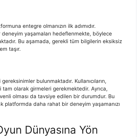
formuna entegre olmanızın ilk adımıdır.
ı bir deneyim yaşamaları hedeflenmekte, böylece
ktadır. Bu aşamada, gerekli tüm bilgilerin eksiksiz
em taşır.
i gereksinimler bulunmaktadır. Kullanıcıların,
eri tam olarak girmeleri gerekmektedir. Ayrıca,
venli olması da tavsiye edilen bir durumdur. Bu
rak platformda daha rahat bir deneyim yaşamanızı
e Oyun Dünyasına Yön