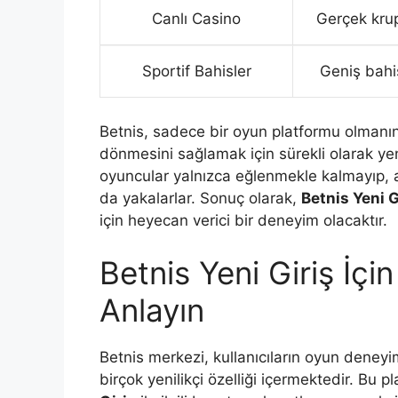
Canlı Casino
Gerçek krup
Sportif Bahisler
Geniş bahi
Betnis, sadece bir oyun platformu olmanın 
dönmesini sağlamak için sürekli olarak ye
oyuncular yalnızca eğlenmekle kalmayıp, 
da yakalarlar. Sonuç olarak,
Betnis Yeni G
için heyecan verici bir deneyim olacaktır.
Betnis Yeni Giriş İçin
Anlayın
Betnis merkezi, kullanıcıların oyun deneyim
birçok yenilikçi özelliği içermektedir. Bu p