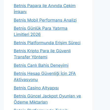
Betnis Papara ile Anında Çekim
İmkanı
Betnis Mobil Performans Analizi
Betnis Günlük Para Yatırma
Limitleri 2026
Betnis Platformunda Erişim Süreci
Betnis Kripto Para ile Güvenli
Transfer Yöntemi
Betnis Canlı Bahis Deneyimi
Betnis Hesap Güvenliği İçin 2FA
Aktivasyonu
Betnis Casino Altyapısı
Betnis Güncel Jackpot Oyunları ve
Ödeme Miktarları