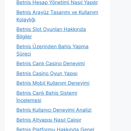
Betnis Hesap Yönetimi Nasıl Yapılır
Betnis Arayüz Tasarımı ve Kullanım
Kolaylığı
Betnis Slot Oyunları Hakkında
Bilgiler
Betnis Üzerinden Bahis Yapma
Süreci
Betnis Canlı Casino Deneyimi
Betnis Casino Oyun Yapısı
Betnis Mobil Kullanım Deneyimi
Betnis Canlı Bahis Sistemi
İncelemesi
Betnis Kullanıcı Deneyimi Analizi
Betnis Altyapısı Nasıl Çalışır
Betnis Platformu Hakkında Genel