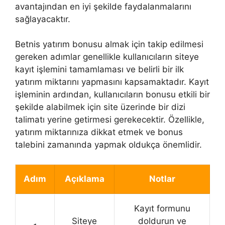
avantajından en iyi şekilde faydalanmalarını
sağlayacaktır.
Betnis yatırım bonusu almak için takip edilmesi
gereken adımlar genellikle kullanıcıların siteye
kayıt işlemini tamamlaması ve belirli bir ilk
yatırım miktarını yapmasını kapsamaktadır. Kayıt
işleminin ardından, kullanıcıların bonusu etkili bir
şekilde alabilmek için site üzerinde bir dizi
talimatı yerine getirmesi gerekecektir. Özellikle,
yatırım miktarınıza dikkat etmek ve bonus
talebini zamanında yapmak oldukça önemlidir.
Adım
Açıklama
Notlar
Kayıt formunu
Siteye
doldurun ve