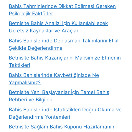
Bahis Tahminlerinde Dikkat Edilmesi Gereken
Psikolojik Faktörler
Betnis’te Bahis Analizi için Kullanılabilecek
Ücretsiz Kaynaklar ve Araçlar
Bahis Bahislerinde Deplasman Takımlarını Etkili
Şekilde Değerlendirme
Betnis’te Bahis Kazançlarını Maksimize Etmenin
Taktikleri
Bahis Bahislerinde Kaybettiğinizde Ne
Yapmalısınız?
Betnis’te Yeni Başlayanlar İçin Temel Bahis
Rehberi ve Bilgileri
Bahis Bahislerinde İstatistikleri Doğru Okuma ve
Değerlendirme Yöntemleri
Betnis’te Sağlam Bahis Kuponu Hazırlamanın