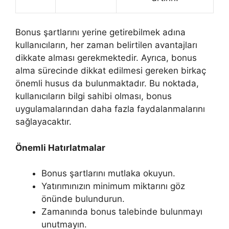
Bonus şartlarını yerine getirebilmek adına
kullanıcıların, her zaman belirtilen avantajları
dikkate alması gerekmektedir. Ayrıca, bonus
alma sürecinde dikkat edilmesi gereken birkaç
önemli husus da bulunmaktadır. Bu noktada,
kullanıcıların bilgi sahibi olması, bonus
uygulamalarından daha fazla faydalanmalarını
sağlayacaktır.
Önemli Hatırlatmalar
Bonus şartlarını mutlaka okuyun.
Yatırımınızın minimum miktarını göz
önünde bulundurun.
Zamanında bonus talebinde bulunmayı
unutmayın.