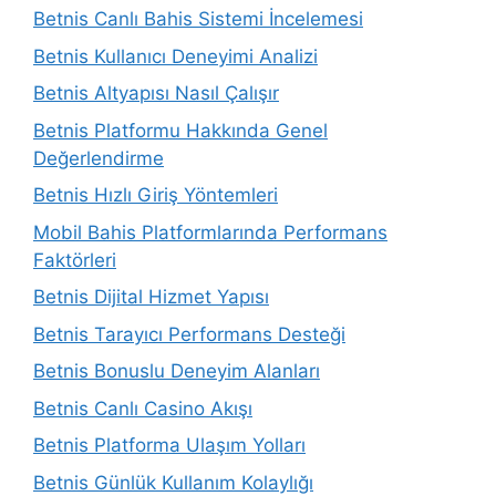
Betnis Canlı Bahis Sistemi İncelemesi
Betnis Kullanıcı Deneyimi Analizi
Betnis Altyapısı Nasıl Çalışır
Betnis Platformu Hakkında Genel
Değerlendirme
Betnis Hızlı Giriş Yöntemleri
Mobil Bahis Platformlarında Performans
Faktörleri
Betnis Dijital Hizmet Yapısı
Betnis Tarayıcı Performans Desteği
Betnis Bonuslu Deneyim Alanları
Betnis Canlı Casino Akışı
Betnis Platforma Ulaşım Yolları
Betnis Günlük Kullanım Kolaylığı