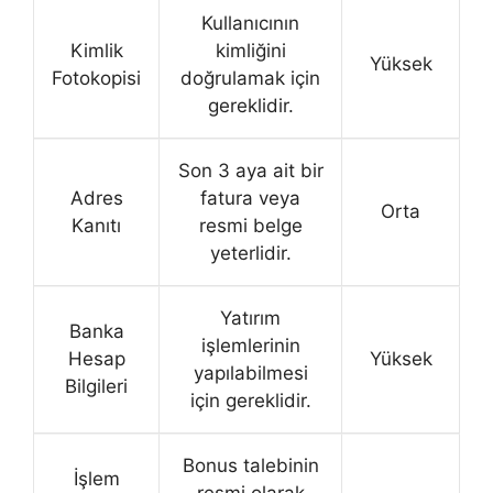
Kullanıcının
Kimlik
kimliğini
Yüksek
Fotokopisi
doğrulamak için
gereklidir.
Son 3 aya ait bir
Adres
fatura veya
Orta
Kanıtı
resmi belge
yeterlidir.
Yatırım
Banka
işlemlerinin
Hesap
Yüksek
yapılabilmesi
Bilgileri
için gereklidir.
Bonus talebinin
İşlem