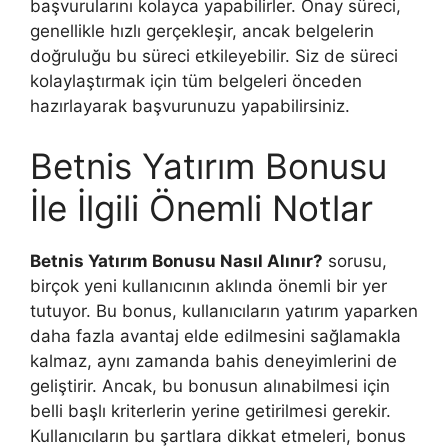
başvurularını kolayca yapabilirler. Onay süreci,
genellikle hızlı gerçekleşir, ancak belgelerin
doğruluğu bu süreci etkileyebilir. Siz de süreci
kolaylaştırmak için tüm belgeleri önceden
hazırlayarak başvurunuzu yapabilirsiniz.
Betnis Yatırım Bonusu
İle İlgili Önemli Notlar
Betnis Yatırım Bonusu Nasıl Alınır?
sorusu,
birçok yeni kullanıcının aklında önemli bir yer
tutuyor. Bu bonus, kullanıcıların yatırım yaparken
daha fazla avantaj elde edilmesini sağlamakla
kalmaz, aynı zamanda bahis deneyimlerini de
geliştirir. Ancak, bu bonusun alınabilmesi için
belli başlı kriterlerin yerine getirilmesi gerekir.
Kullanıcıların bu şartlara dikkat etmeleri, bonus