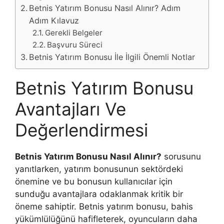
Betnis Yatırım Bonusu Nasıl Alınır? Adım
Adım Kılavuz
Gerekli Belgeler
Başvuru Süreci
Betnis Yatırım Bonusu İle İlgili Önemli Notlar
Betnis Yatırım Bonusu
Avantajları Ve
Değerlendirmesi
Betnis Yatırım Bonusu Nasıl Alınır?
sorusunu
yanıtlarken, yatırım bonusunun sektördeki
önemine ve bu bonusun kullanıcılar için
sunduğu avantajlara odaklanmak kritik bir
öneme sahiptir. Betnis yatırım bonusu, bahis
yükümlülüğünü hafifleterek, oyuncuların daha