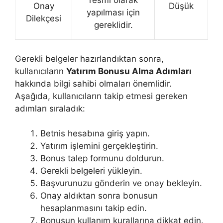
resmi olarak
Onay
Düşük
yapılması için
Dilekçesi
gereklidir.
Gerekli belgeler hazırlandıktan sonra,
kullanıcıların
Yatırım Bonusu Alma Adımları
hakkında bilgi sahibi olmaları önemlidir.
Aşağıda, kullanıcıların takip etmesi gereken
adımları sıraladık:
Betnis hesabına giriş yapın.
Yatırım işlemini gerçekleştirin.
Bonus talep formunu doldurun.
Gerekli belgeleri yükleyin.
Başvurunuzu gönderin ve onay bekleyin.
Onay aldıktan sonra bonusun
hesaplanmasını takip edin.
Bonusun kullanım kurallarına dikkat edin.