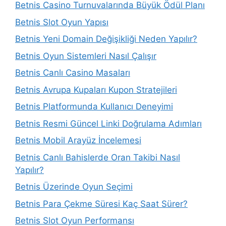
Betnis Casino Turnuvalarında Büyük Ödül Planı
Betnis Slot Oyun Yapısı
Betnis Yeni Domain Değişikliği Neden Yapılır?
Betnis Oyun Sistemleri Nasıl Çalışır
Betnis Canlı Casino Masaları
Betnis Avrupa Kupaları Kupon Stratejileri
Betnis Platformunda Kullanıcı Deneyimi
Betnis Resmi Güncel Linki Doğrulama Adımları
Betnis Mobil Arayüz İncelemesi
Betnis Canlı Bahislerde Oran Takibi Nasıl
Yapılır?
Betnis Üzerinde Oyun Seçimi
Betnis Para Çekme Süresi Kaç Saat Sürer?
Betnis Slot Oyun Performansı