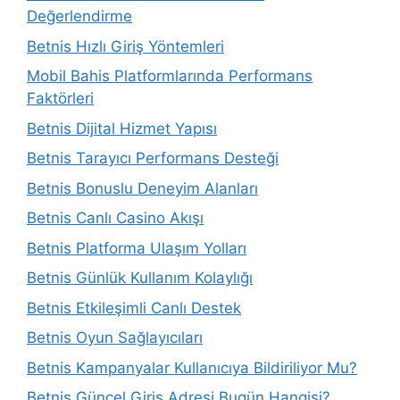
Değerlendirme
Betnis Hızlı Giriş Yöntemleri
Mobil Bahis Platformlarında Performans
Faktörleri
Betnis Dijital Hizmet Yapısı
Betnis Tarayıcı Performans Desteği
Betnis Bonuslu Deneyim Alanları
Betnis Canlı Casino Akışı
Betnis Platforma Ulaşım Yolları
Betnis Günlük Kullanım Kolaylığı
Betnis Etkileşimli Canlı Destek
Betnis Oyun Sağlayıcıları
Betnis Kampanyalar Kullanıcıya Bildiriliyor Mu?
Betnis Güncel Giriş Adresi Bugün Hangisi?