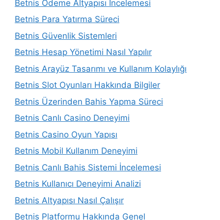
Betnis Ödeme Altyapısı İncelemesi
Betnis Para Yatırma Süreci
Betnis Güvenlik Sistemleri
Betnis Hesap Yönetimi Nasıl Yapılır
Betnis Arayüz Tasarımı ve Kullanım Kolaylığı
Betnis Slot Oyunları Hakkında Bilgiler
Betnis Üzerinden Bahis Yapma Süreci
Betnis Canlı Casino Deneyimi
Betnis Casino Oyun Yapısı
Betnis Mobil Kullanım Deneyimi
Betnis Canlı Bahis Sistemi İncelemesi
Betnis Kullanıcı Deneyimi Analizi
Betnis Altyapısı Nasıl Çalışır
Betnis Platformu Hakkında Genel