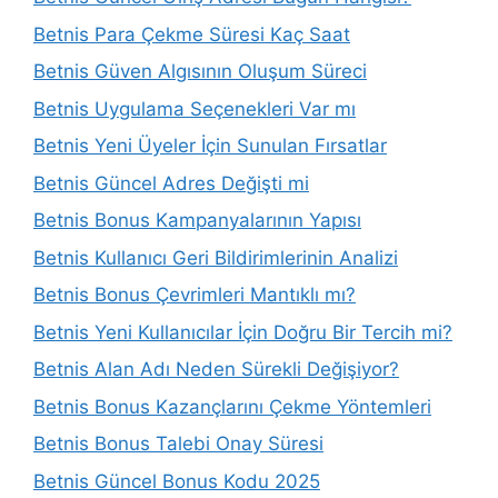
Betnis Para Çekme Süresi Kaç Saat
Betnis Güven Algısının Oluşum Süreci
Betnis Uygulama Seçenekleri Var mı
Betnis Yeni Üyeler İçin Sunulan Fırsatlar
Betnis Güncel Adres Değişti mi
Betnis Bonus Kampanyalarının Yapısı
Betnis Kullanıcı Geri Bildirimlerinin Analizi
Betnis Bonus Çevrimleri Mantıklı mı?
Betnis Yeni Kullanıcılar İçin Doğru Bir Tercih mi?
Betnis Alan Adı Neden Sürekli Değişiyor?
Betnis Bonus Kazançlarını Çekme Yöntemleri
Betnis Bonus Talebi Onay Süresi
Betnis Güncel Bonus Kodu 2025