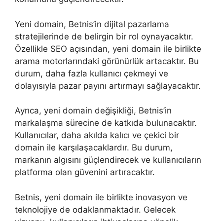
Yeni domain, Betnis’in dijital pazarlama
stratejilerinde de belirgin bir rol oynayacaktır.
Özellikle SEO açısından, yeni domain ile birlikte
arama motorlarındaki görünürlük artacaktır. Bu
durum, daha fazla kullanıcı çekmeyi ve
dolayısıyla pazar payını artırmayı sağlayacaktır.
Ayrıca, yeni domain değişikliği, Betnis’in
markalaşma sürecine de katkıda bulunacaktır.
Kullanıcılar, daha akılda kalıcı ve çekici bir
domain ile karşılaşacaklardır. Bu durum,
markanın algısını güçlendirecek ve kullanıcıların
platforma olan güvenini artıracaktır.
Betnis, yeni domain ile birlikte inovasyon ve
teknolojiye de odaklanmaktadır. Gelecek