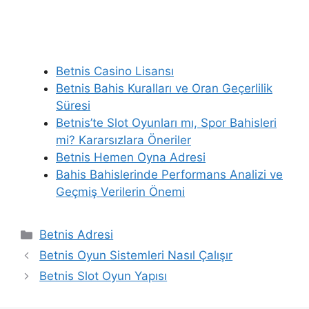
Betnis Casino Lisansı
Betnis Bahis Kuralları ve Oran Geçerlilik
Süresi
Betnis’te Slot Oyunları mı, Spor Bahisleri
mi? Kararsızlara Öneriler
Betnis Hemen Oyna Adresi
Bahis Bahislerinde Performans Analizi ve
Geçmiş Verilerin Önemi
K
Betnis Adresi
a
Betnis Oyun Sistemleri Nasıl Çalışır
t
Betnis Slot Oyun Yapısı
e
g