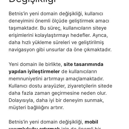
Betnis’in yeni domain değişikliği, kullanıcı
deneyimini önemli ölçüde geliştirmek amacı
taşımaktadır. Bu süreç, kullanıcıların siteye
erişimlerini kolaylaştırmayı hedefler. Ayrıca,
daha hızlı yükleme süreleri ve geliştirilmiş
navigasyon gibi unsurlar da öne çıkmaktadır.
Yeni domain ile birlikte,
site tasarımında
yapılan iyileştirmeler
de kullanıcıların
memnuniyetini artırmayı amaçlamaktadır.
Kullanıcı dostu arayüzler, ziyaretçilerin sitede
daha fazla zaman geçirmesine neden olur.
Dolayısıyla, daha iyi bir deneyim sunmak,
müşteri bağlılığını artırır.
Betnis’in yeni domain değişikliği,
mobil