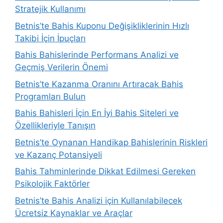
Stratejik Kullanımı
Betnis’te Bahis Kuponu Değişikliklerinin Hızlı
Takibi İçin İpuçları
Bahis Bahislerinde Performans Analizi ve
Geçmiş Verilerin Önemi
Betnis’te Kazanma Oranını Artıracak Bahis
Programları Bulun
Bahis Bahisleri İçin En İyi Bahis Siteleri ve
Özellikleriyle Tanışın
Betnis’te Oynanan Handikap Bahislerinin Riskleri
ve Kazanç Potansiyeli
Bahis Tahminlerinde Dikkat Edilmesi Gereken
Psikolojik Faktörler
Betnis’te Bahis Analizi için Kullanılabilecek
Ücretsiz Kaynaklar ve Araçlar