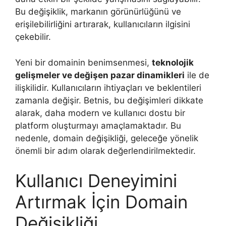
Bu değişiklik, markanın görünürlüğünü ve
erişilebilirliğini artırarak, kullanıcıların ilgisini
çekebilir.
Yeni bir domainin benimsenmesi,
teknolojik
gelişmeler ve değişen pazar dinamikleri
ile de
ilişkilidir. Kullanıcıların ihtiyaçları ve beklentileri
zamanla değişir. Betnis, bu değişimleri dikkate
alarak, daha modern ve kullanıcı dostu bir
platform oluşturmayı amaçlamaktadır. Bu
nedenle, domain değişikliği, geleceğe yönelik
önemli bir adım olarak değerlendirilmektedir.
Kullanıcı Deneyimini
Artırmak İçin Domain
Değişikliği