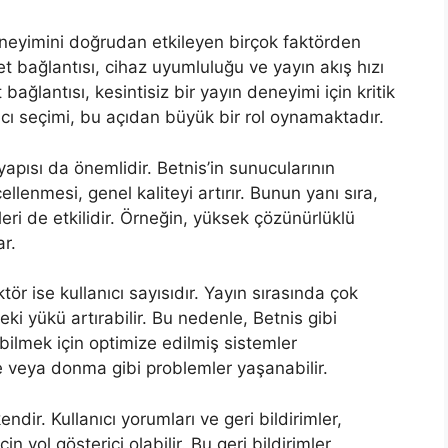
 deneyimini doğrudan etkileyen birçok faktörden
et bağlantısı, cihaz uyumluluğu ve yayın akış hızı
bağlantısı, kesintisiz bir yayın deneyimi için kritik
yıcı seçimi, bu açıdan büyük bir rol oynamaktadır.
yapısı da önemlidir. Betnis’in sunucularının
llenmesi, genel kaliteyi artırır. Bunun yanı sıra,
ikleri de etkilidir. Örneğin, yüksek çözünürlüklü
ar.
ktör ise kullanıcı sayısıdır. Yayın sırasında çok
ki yükü artırabilir. Bu nedenle, Betnis gibi
ebilmek için optimize edilmiş sistemler
e veya donma gibi problemler yaşanabilir.
ndir. Kullanıcı yorumları ve geri bildirimler,
çin yol gösterici olabilir. Bu geri bildirimler,