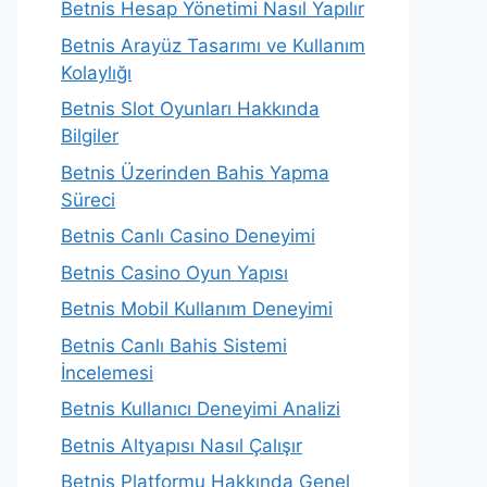
Betnis Hesap Yönetimi Nasıl Yapılır
Betnis Arayüz Tasarımı ve Kullanım
Kolaylığı
Betnis Slot Oyunları Hakkında
Bilgiler
Betnis Üzerinden Bahis Yapma
Süreci
Betnis Canlı Casino Deneyimi
Betnis Casino Oyun Yapısı
Betnis Mobil Kullanım Deneyimi
Betnis Canlı Bahis Sistemi
İncelemesi
Betnis Kullanıcı Deneyimi Analizi
Betnis Altyapısı Nasıl Çalışır
Betnis Platformu Hakkında Genel