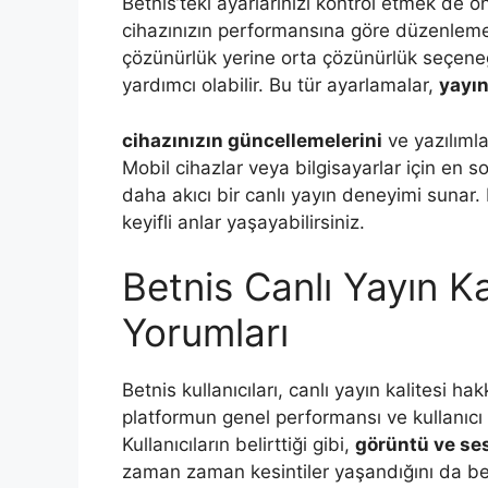
Betnis’teki ayarlarınızı kontrol etmek de ön
cihazınızın performansına göre düzenlemek
çözünürlük yerine orta çözünürlük seçeneğ
yardımcı olabilir. Bu tür ayarlamalar,
yayın
cihazınızın güncellemelerini
ve yazılımla
Mobil cihazlar veya bilgisayarlar için en s
daha akıcı bir canlı yayın deneyimi sunar. B
keyifli anlar yaşayabilirsiniz.
Betnis Canlı Yayın Ka
Yorumları
Betnis kullanıcıları, canlı yayın kalitesi h
platformun genel performansı ve kullanıcı
Kullanıcıların belirttiği gibi,
görüntü ve ses
zaman zaman kesintiler yaşandığını da bel