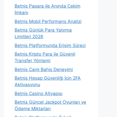
Betnis Papara ile Anında Çekim
İmkanı
Betnis Mobil Performans Analizi
Betnis Günlük Para Yatırma
Limitleri 2026
Betnis Platformunda Erişim Süreci
Betnis Kripto Para ile Güvenli
Transfer Yöntemi
Betnis Canlı Bahis Deneyimi
Betnis Hesap Güvenliği İçin 2FA
Aktivasyonu
Betnis Casino Altyapısı
Betnis Güncel Jackpot Oyunları ve
Ödeme Miktarları