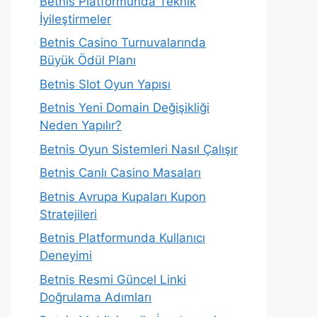
Betnis Platformunda Teknik
İyileştirmeler
Betnis Casino Turnuvalarında
Büyük Ödül Planı
Betnis Slot Oyun Yapısı
Betnis Yeni Domain Değişikliği
Neden Yapılır?
Betnis Oyun Sistemleri Nasıl Çalışır
Betnis Canlı Casino Masaları
Betnis Avrupa Kupaları Kupon
Stratejileri
Betnis Platformunda Kullanıcı
Deneyimi
Betnis Resmi Güncel Linki
Doğrulama Adımları