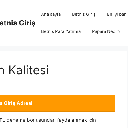
Ana sayfa
Betnis Giriş
En iyi bahi
etnis Giriş
Betnis Para Yatırma
Papara Nedir?
n Kalitesi
s Giriş Adresi
00 TL deneme bonusundan faydalanmak için