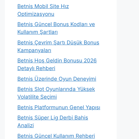
Betnis Mobil Site Hız
Optimizasyonu
Betnis Güncel Bonus Kodları ve
Kullanım Şartları
Betnis Çevrim Şartı Düşük Bonus
Kampanyaları
Betnis Hoş Geldin Bonusu 2026
Detaylı Rehberi
Betnis Üzerinde Oyun Deneyimi
Betnis Slot Oyunlarında Yüksek
Volatilite Seçimi
Betnis Platformunun Genel Yapısı
Betnis Süper Lig Derbi Bahis
Analizi
Betnis Güncel Kullanım Rehberi