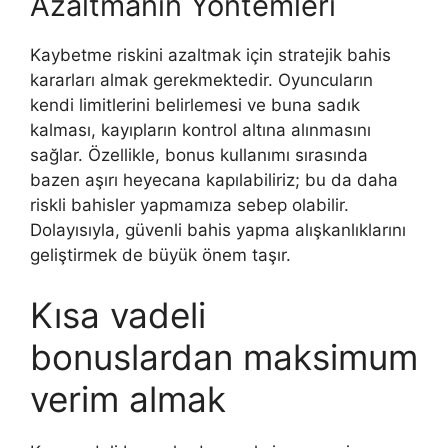
Azaltmanın Yöntemleri
Kaybetme riskini azaltmak için stratejik bahis
kararları almak gerekmektedir. Oyuncuların
kendi limitlerini belirlemesi ve buna sadık
kalması, kayıpların kontrol altına alınmasını
sağlar. Özellikle, bonus kullanımı sırasında
bazen aşırı heyecana kapılabiliriz; bu da daha
riskli bahisler yapmamıza sebep olabilir.
Dolayısıyla, güvenli bahis yapma alışkanlıklarını
geliştirmek de büyük önem taşır.
Kısa vadeli
bonuslardan maksimum
verim almak