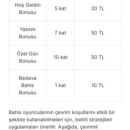
Hoş Geldin
5 kat
20 TL
Bonusu
Yatırım
7 kat
50 TL
Bonusu
Özel Gün
10 kat
30 TL
Bonusu
Bedava
Bahis
1 kat
10 TL
Bonusu
Bahis oyuncularının çevrim koşullarını etkili bir
şekilde kullanabilmeleri için, belirli stratejileri
uygulamaları önerilir. Aşağıda, çevrimli