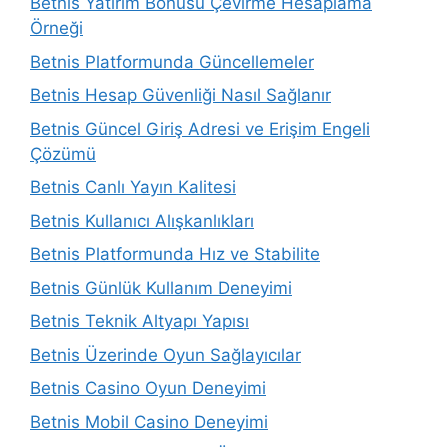
Betnis Yatırım Bonusu Çevirme Hesaplama
Örneği
Betnis Platformunda Güncellemeler
Betnis Hesap Güvenliği Nasıl Sağlanır
Betnis Güncel Giriş Adresi ve Erişim Engeli
Çözümü
Betnis Canlı Yayın Kalitesi
Betnis Kullanıcı Alışkanlıkları
Betnis Platformunda Hız ve Stabilite
Betnis Günlük Kullanım Deneyimi
Betnis Teknik Altyapı Yapısı
Betnis Üzerinde Oyun Sağlayıcılar
Betnis Casino Oyun Deneyimi
Betnis Mobil Casino Deneyimi