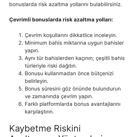
bonuslarda risk azaltma yollarını bulabilirsiniz.
Çevrimli bonuslarda risk azaltma yolları:
Çevrim koşullarını dikkatlice inceleyin.
Minimum bahis miktarına uygun bahisler
yapın.
Aynı tür bahislerden kaçının; çeşitli bahis
türleriyle riski dağıtın.
Bonusu kullanmadan önce bütçenizi
belirleyin.
Bonus süresini göz önünde bulundurun
ve zamanında çevrim yapın.
Farklı platformlarda bonus avantajlarını
karşılaştırın.
Kaybetme Riskini