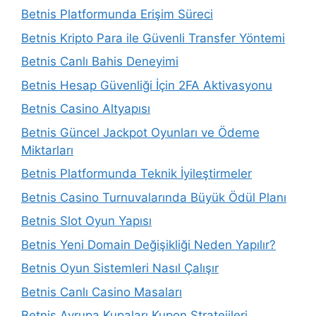
Betnis Platformunda Erişim Süreci
Betnis Kripto Para ile Güvenli Transfer Yöntemi
Betnis Canlı Bahis Deneyimi
Betnis Hesap Güvenliği İçin 2FA Aktivasyonu
Betnis Casino Altyapısı
Betnis Güncel Jackpot Oyunları ve Ödeme
Miktarları
Betnis Platformunda Teknik İyileştirmeler
Betnis Casino Turnuvalarında Büyük Ödül Planı
Betnis Slot Oyun Yapısı
Betnis Yeni Domain Değişikliği Neden Yapılır?
Betnis Oyun Sistemleri Nasıl Çalışır
Betnis Canlı Casino Masaları
Betnis Avrupa Kupaları Kupon Stratejileri