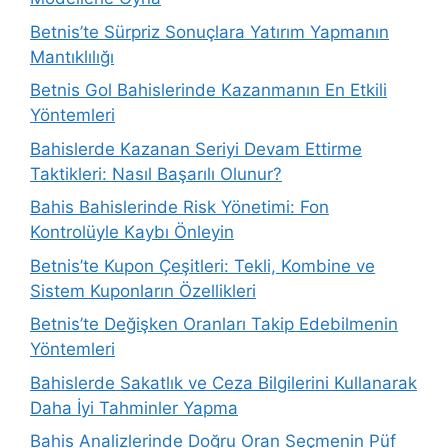
Betnis’te Sürpriz Sonuçlara Yatırım Yapmanın
Mantıklılığı
Betnis Gol Bahislerinde Kazanmanın En Etkili
Yöntemleri
Bahislerde Kazanan Seriyi Devam Ettirme
Taktikleri: Nasıl Başarılı Olunur?
Bahis Bahislerinde Risk Yönetimi: Fon
Kontrolüyle Kaybı Önleyin
Betnis’te Kupon Çeşitleri: Tekli, Kombine ve
Sistem Kuponların Özellikleri
Betnis’te Değişken Oranları Takip Edebilmenin
Yöntemleri
Bahislerde Sakatlık ve Ceza Bilgilerini Kullanarak
Daha İyi Tahminler Yapma
Bahis Analizlerinde Doğru Oran Seçmenin Püf