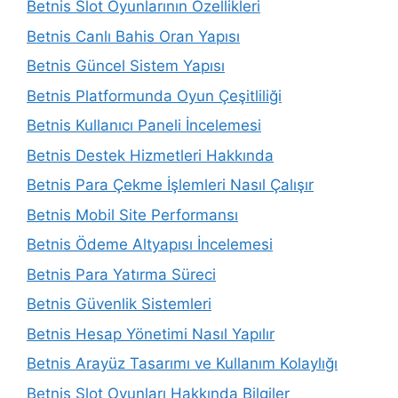
Betnis Slot Oyunlarının Özellikleri
Betnis Canlı Bahis Oran Yapısı
Betnis Güncel Sistem Yapısı
Betnis Platformunda Oyun Çeşitliliği
Betnis Kullanıcı Paneli İncelemesi
Betnis Destek Hizmetleri Hakkında
Betnis Para Çekme İşlemleri Nasıl Çalışır
Betnis Mobil Site Performansı
Betnis Ödeme Altyapısı İncelemesi
Betnis Para Yatırma Süreci
Betnis Güvenlik Sistemleri
Betnis Hesap Yönetimi Nasıl Yapılır
Betnis Arayüz Tasarımı ve Kullanım Kolaylığı
Betnis Slot Oyunları Hakkında Bilgiler