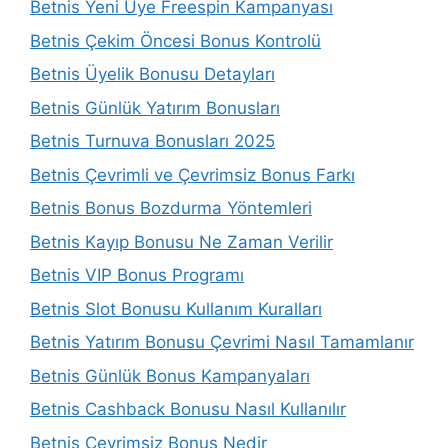
Betnis Yeni Üye Freespin Kampanyası
Betnis Çekim Öncesi Bonus Kontrolü
Betnis Üyelik Bonusu Detayları
Betnis Günlük Yatırım Bonusları
Betnis Turnuva Bonusları 2025
Betnis Çevrimli ve Çevrimsiz Bonus Farkı
Betnis Bonus Bozdurma Yöntemleri
Betnis Kayıp Bonusu Ne Zaman Verilir
Betnis VIP Bonus Programı
Betnis Slot Bonusu Kullanım Kuralları
Betnis Yatırım Bonusu Çevrimi Nasıl Tamamlanır
Betnis Günlük Bonus Kampanyaları
Betnis Cashback Bonusu Nasıl Kullanılır
Betnis Çevrimsiz Bonus Nedir