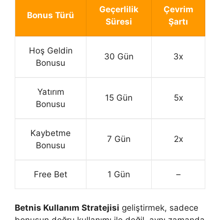
Geçerlilik
Çevrim
Bonus Türü
Süresi
Şartı
Hoş Geldin
30 Gün
3x
Bonusu
Yatırım
15 Gün
5x
Bonusu
Kaybetme
7 Gün
2x
Bonusu
Free Bet
1 Gün
–
Betnis Kullanım Stratejisi
geliştirmek, sadece
bonusun doğru kullanımı ile değil, aynı zamanda