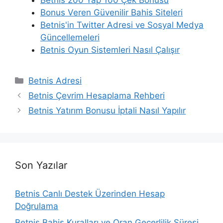
Bonus Veren Güvenilir Bahis Siteleri
Betnis'in Twitter Adresi ve Sosyal Medya
Güncellemeleri
Betnis Oyun Sistemleri Nasıl Çalışır
K
Betnis Adresi
a
Betnis Çevrim Hesaplama Rehberi
t
Betnis Yatırım Bonusu İptali Nasıl Yapılır
e
g
o
r
Son Yazılar
i
l
e
Betnis Canlı Destek Üzerinden Hesap
r
Doğrulama
Betnis Bahis Kuralları ve Oran Geçerlilik Süresi