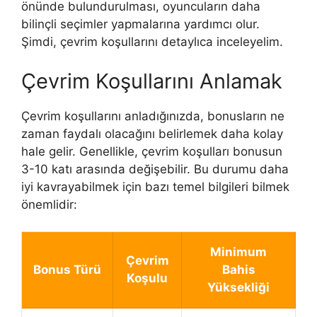
önünde bulundurulması, oyuncuların daha
bilinçli seçimler yapmalarına yardımcı olur.
Şimdi, çevrim koşullarını detaylıca inceleyelim.
Çevrim Koşullarını Anlamak
Çevrim koşullarını anladığınızda, bonusların ne
zaman faydalı olacağını belirlemek daha kolay
hale gelir. Genellikle, çevrim koşulları bonusun
3-10 katı arasında değişebilir. Bu durumu daha
iyi kavrayabilmek için bazı temel bilgileri bilmek
önemlidir:
Minimum
Çevrim
Bonus Türü
Bahis
Koşulu
Yüksekliği