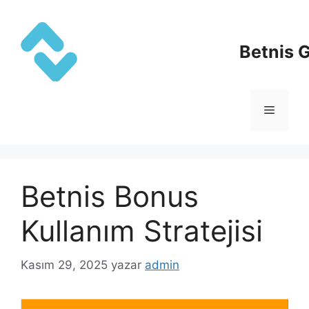
İçeriğe
atla
Betnis G
Menü
Betnis Bonus
Kullanım Stratejisi
Kasım 29, 2025
yazar
admin