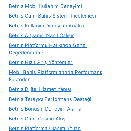
Betnis Mobil Kullanım Deneyimi
Betnis Canlı Bahis Sistemi İncelemesi
Betnis Kullanıcı Deneyimi Analizi
Betnis Altyapısı Nasıl Çalışır
Betnis Platformu Hakkında Genel
Değerlendirme
Betnis Hızlı Giriş Yöntemleri
Mobil Bahis Platformlarında Performans
Faktörleri
Betnis Dijital Hizmet Yapısı
Betnis Tarayıcı Performans Desteği
Betnis Bonuslu Deneyim Alanları
Betnis Canlı Casino Akışı
Betnis Platforma Ulaşım Yolları