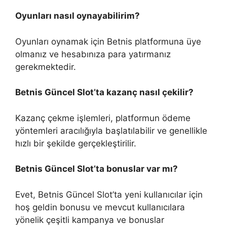
Oyunları nasıl oynayabilirim?
Oyunları oynamak için Betnis platformuna üye
olmanız ve hesabınıza para yatırmanız
gerekmektedir.
Betnis Güncel Slot’ta kazanç nasıl çekilir?
Kazanç çekme işlemleri, platformun ödeme
yöntemleri aracılığıyla başlatılabilir ve genellikle
hızlı bir şekilde gerçekleştirilir.
Betnis Güncel Slot’ta bonuslar var mı?
Evet, Betnis Güncel Slot’ta yeni kullanıcılar için
hoş geldin bonusu ve mevcut kullanıcılara
yönelik çeşitli kampanya ve bonuslar