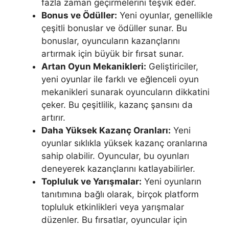
fazla zaman geçirmelerini teşvik eder.
Bonus ve Ödüller:
Yeni oyunlar, genellikle
çeşitli bonuslar ve ödüller sunar. Bu
bonuslar, oyuncuların kazançlarını
artırmak için büyük bir fırsat sunar.
Artan Oyun Mekanikleri:
Geliştiriciler,
yeni oyunlar ile farklı ve eğlenceli oyun
mekanikleri sunarak oyuncuların dikkatini
çeker. Bu çeşitlilik, kazanç şansını da
artırır.
Daha Yüksek Kazanç Oranları:
Yeni
oyunlar sıklıkla yüksek kazanç oranlarına
sahip olabilir. Oyuncular, bu oyunları
deneyerek kazançlarını katlayabilirler.
Topluluk ve Yarışmalar:
Yeni oyunların
tanıtımına bağlı olarak, birçok platform
topluluk etkinlikleri veya yarışmalar
düzenler. Bu fırsatlar, oyuncular için