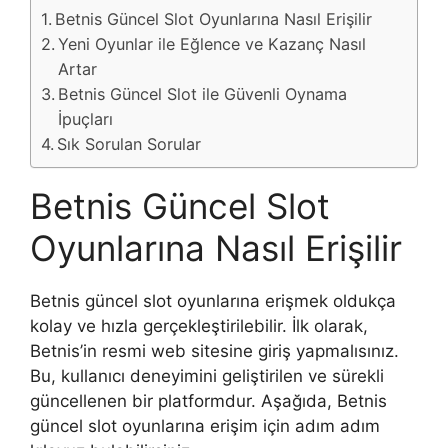
Betnis Güncel Slot Oyunlarına Nasıl Erişilir
Yeni Oyunlar ile Eğlence ve Kazanç Nasıl
Artar
Betnis Güncel Slot ile Güvenli Oynama
İpuçları
Sık Sorulan Sorular
Betnis Güncel Slot
Oyunlarına Nasıl Erişilir
Betnis güncel slot oyunlarına erişmek oldukça
kolay ve hızla gerçekleştirilebilir. İlk olarak,
Betnis’in resmi web sitesine giriş yapmalısınız.
Bu, kullanıcı deneyimini geliştirilen ve sürekli
güncellenen bir platformdur. Aşağıda, Betnis
güncel slot oyunlarına erişim için adım adım