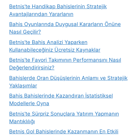
Betnis’te Handikap Bahislerinin Stratejik
Avantajlarından Yararlanın
Bahis Oyunlarında Duygusal Kararların Önüne
Nasıl Geçilir?
Betnis’te Bahis Analizi Yaparken
Kullanabileceğiniz Ücretsiz Kaynaklar
Betnis’te Favori Takımının Performansını Nasıl
Değerlendirirsiniz?
Bahislerde Oran Düşüşlerinin Anlamı ve Stratejik
Yaklaşımlar
Bahis Bahislerinde Kazandıran İstatistiksel
Modellerle Oyna
Betnis’te Sürpriz Sonuçlara Yatırım Yapmanın
Mantıklılığı
Betnis Gol Bahislerinde Kazanmanın En Etkili