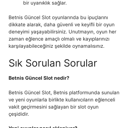
bir uyanıklık sağlar.
Betnis Güncel Slot oyunlarında bu ipuçlarını
dikkate alarak, daha güvenli ve keyifli bir oyun
deneyimi yaşayabilirsiniz. Unutmayın, oyun her
zaman eğlence amaçlı olmalı ve kayıplarınızı
karşılayabileceğiniz şekilde oynamalısınız.
Sık Sorulan Sorular
Betnis Güncel Slot nedir?
Betnis Güncel Slot, Betnis platformunda sunulan
ve yeni oyunlarla birlikte kullanıcıların eğlenceli
vakit geçirmesini sağlayan bir slot oyun
çeşididir.