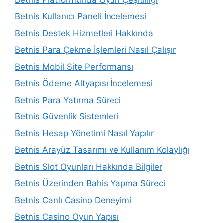
Betnis Kullanıcı Paneli İncelemesi
Betnis Destek Hizmetleri Hakkında
Betnis Para Çekme İşlemleri Nasıl Çalışır
Betnis Mobil Site Performansı
Betnis Ödeme Altyapısı İncelemesi
Betnis Para Yatırma Süreci
Betnis Güvenlik Sistemleri
Betnis Hesap Yönetimi Nasıl Yapılır
Betnis Arayüz Tasarımı ve Kullanım Kolaylığı
Betnis Slot Oyunları Hakkında Bilgiler
Betnis Üzerinden Bahis Yapma Süreci
Betnis Canlı Casino Deneyimi
Betnis Casino Oyun Yapısı