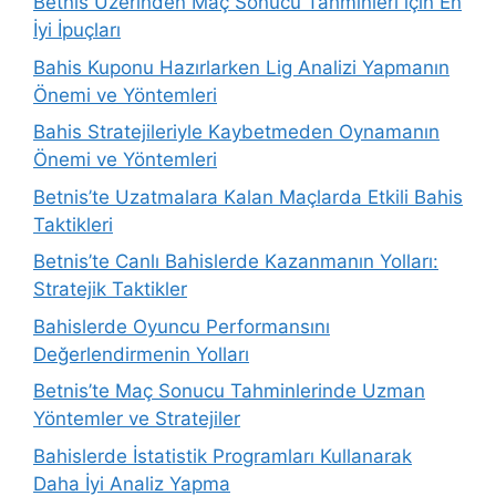
Betnis Üzerinden Maç Sonucu Tahminleri için En
İyi İpuçları
Bahis Kuponu Hazırlarken Lig Analizi Yapmanın
Önemi ve Yöntemleri
Bahis Stratejileriyle Kaybetmeden Oynamanın
Önemi ve Yöntemleri
Betnis’te Uzatmalara Kalan Maçlarda Etkili Bahis
Taktikleri
Betnis’te Canlı Bahislerde Kazanmanın Yolları:
Stratejik Taktikler
Bahislerde Oyuncu Performansını
Değerlendirmenin Yolları
Betnis’te Maç Sonucu Tahminlerinde Uzman
Yöntemler ve Stratejiler
Bahislerde İstatistik Programları Kullanarak
Daha İyi Analiz Yapma