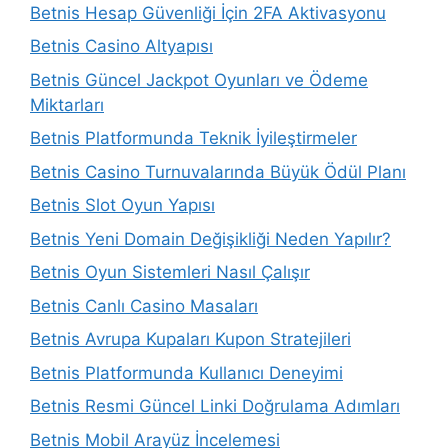
Betnis Hesap Güvenliği İçin 2FA Aktivasyonu
Betnis Casino Altyapısı
Betnis Güncel Jackpot Oyunları ve Ödeme
Miktarları
Betnis Platformunda Teknik İyileştirmeler
Betnis Casino Turnuvalarında Büyük Ödül Planı
Betnis Slot Oyun Yapısı
Betnis Yeni Domain Değişikliği Neden Yapılır?
Betnis Oyun Sistemleri Nasıl Çalışır
Betnis Canlı Casino Masaları
Betnis Avrupa Kupaları Kupon Stratejileri
Betnis Platformunda Kullanıcı Deneyimi
Betnis Resmi Güncel Linki Doğrulama Adımları
Betnis Mobil Arayüz İncelemesi