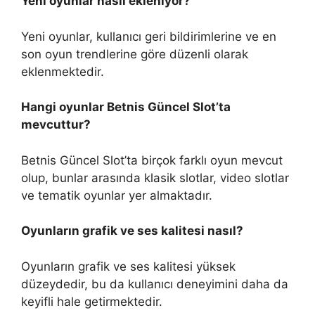
Yeni oyunlar nasıl ekleniyor?
Yeni oyunlar, kullanıcı geri bildirimlerine ve en
son oyun trendlerine göre düzenli olarak
eklenmektedir.
Hangi oyunlar Betnis Güncel Slot’ta
mevcuttur?
Betnis Güncel Slot’ta birçok farklı oyun mevcut
olup, bunlar arasında klasik slotlar, video slotlar
ve tematik oyunlar yer almaktadır.
Oyunların grafik ve ses kalitesi nasıl?
Oyunların grafik ve ses kalitesi yüksek
düzeydedir, bu da kullanıcı deneyimini daha da
keyifli hale getirmektedir.