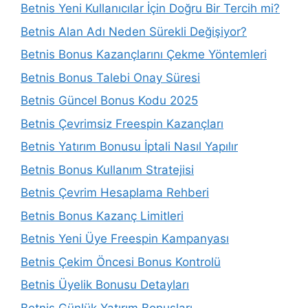
Betnis Yeni Kullanıcılar İçin Doğru Bir Tercih mi?
Betnis Alan Adı Neden Sürekli Değişiyor?
Betnis Bonus Kazançlarını Çekme Yöntemleri
Betnis Bonus Talebi Onay Süresi
Betnis Güncel Bonus Kodu 2025
Betnis Çevrimsiz Freespin Kazançları
Betnis Yatırım Bonusu İptali Nasıl Yapılır
Betnis Bonus Kullanım Stratejisi
Betnis Çevrim Hesaplama Rehberi
Betnis Bonus Kazanç Limitleri
Betnis Yeni Üye Freespin Kampanyası
Betnis Çekim Öncesi Bonus Kontrolü
Betnis Üyelik Bonusu Detayları
Betnis Günlük Yatırım Bonusları