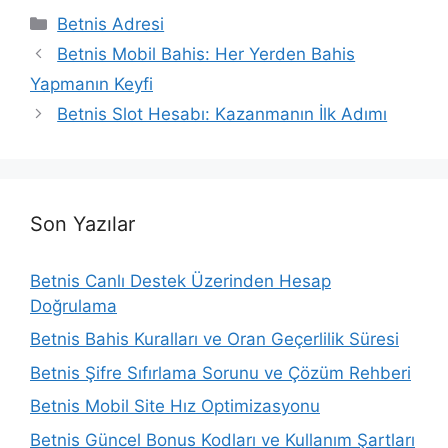
K
Betnis Adresi
a
Betnis Mobil Bahis: Her Yerden Bahis
t
Yapmanın Keyfi
e
Betnis Slot Hesabı: Kazanmanın İlk Adımı
g
o
r
i
l
Son Yazılar
e
r
Betnis Canlı Destek Üzerinden Hesap
Doğrulama
Betnis Bahis Kuralları ve Oran Geçerlilik Süresi
Betnis Şifre Sıfırlama Sorunu ve Çözüm Rehberi
Betnis Mobil Site Hız Optimizasyonu
Betnis Güncel Bonus Kodları ve Kullanım Şartları