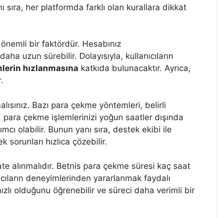
ı sıra, her platformda farklı olan kurallara dikkat
önemli bir faktördür. Hesabınız
ha uzun sürebilir. Dolayısıyla, kullanıcıların
mlerin hızlanmasına
katkıda bulunacaktır. Ayrıca,
.
ısınız. Bazı para çekme yöntemleri, belirli
la, para çekme işlemlerinizi yoğun saatler dışında
cı olabilir. Bunun yanı sıra, destek ekibi ile
 sorunları hızlıca çözebilir.
ate alınmalıdır. Betnis para çekme süresi kaç saat
ıcıların deneyimlerinden yararlanmak faydalı
ızlı olduğunu öğrenebilir ve süreci daha verimli bir