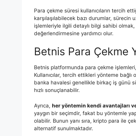
Para çekme süresi kullanıcıların tercih etti
karşılaşılabilecek bazı durumlar, sürecin
işlemleriyle ilgili detaylı bilgi sahibi olma
değerlendirmesine yardımcı olur.
Betnis Para Çekme Y
Betnis platformunda para çekme işlemleri, 
Kullanıcılar, tercih ettikleri yönteme bağlı o
banka havalesi genellikle birkaç iş günü s
hızlı sonuçlanabilir.
Ayrıca,
her yöntemin kendi avantajları v
yaygın bir seçimdir, fakat bu yöntemle yap
olabilir. Bunun yanı sıra, kripto para ile ç
alternatif sunulmaktadır.