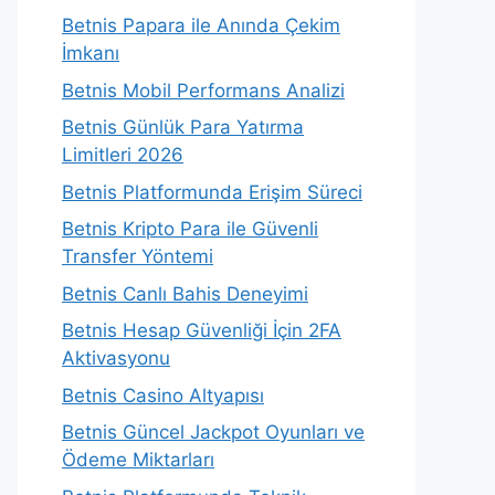
Betnis Papara ile Anında Çekim
İmkanı
Betnis Mobil Performans Analizi
Betnis Günlük Para Yatırma
Limitleri 2026
Betnis Platformunda Erişim Süreci
Betnis Kripto Para ile Güvenli
Transfer Yöntemi
Betnis Canlı Bahis Deneyimi
Betnis Hesap Güvenliği İçin 2FA
Aktivasyonu
Betnis Casino Altyapısı
Betnis Güncel Jackpot Oyunları ve
Ödeme Miktarları