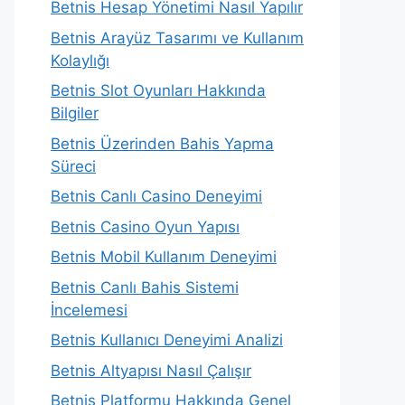
Betnis Hesap Yönetimi Nasıl Yapılır
Betnis Arayüz Tasarımı ve Kullanım
Kolaylığı
Betnis Slot Oyunları Hakkında
Bilgiler
Betnis Üzerinden Bahis Yapma
Süreci
Betnis Canlı Casino Deneyimi
Betnis Casino Oyun Yapısı
Betnis Mobil Kullanım Deneyimi
Betnis Canlı Bahis Sistemi
İncelemesi
Betnis Kullanıcı Deneyimi Analizi
Betnis Altyapısı Nasıl Çalışır
Betnis Platformu Hakkında Genel