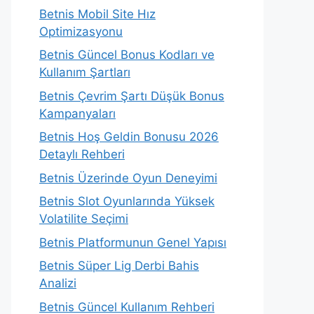
Betnis Mobil Site Hız
Optimizasyonu
Betnis Güncel Bonus Kodları ve
Kullanım Şartları
Betnis Çevrim Şartı Düşük Bonus
Kampanyaları
Betnis Hoş Geldin Bonusu 2026
Detaylı Rehberi
Betnis Üzerinde Oyun Deneyimi
Betnis Slot Oyunlarında Yüksek
Volatilite Seçimi
Betnis Platformunun Genel Yapısı
Betnis Süper Lig Derbi Bahis
Analizi
Betnis Güncel Kullanım Rehberi