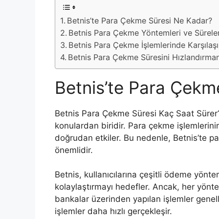
Betnis’te Para Çekme Süresi Ne Kadar?
Betnis Para Çekme Yöntemleri ve Süreler
Betnis Para Çekme İşlemlerinde Karşılaşı
Betnis Para Çekme Süresini Hızlandırmanı
Betnis’te Para Çekm
Betnis Para Çekme Süresi Kaç Saat Sürer? 
konulardan biridir. Para çekme işlemlerin
doğrudan etkiler. Bu nedenle, Betnis’te pa
önemlidir.
Betnis, kullanıcılarına çeşitli ödeme yönt
kolaylaştırmayı hedefler. Ancak, her yönte
bankalar üzerinden yapılan işlemler genel
işlemler daha hızlı gerçekleşir.