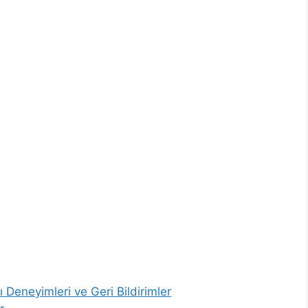
ı Deneyimleri ve Geri Bildirimler