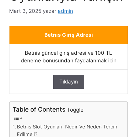
Mart 3, 2025
yazar
admin
Betnis Giriş Adresi
Betnis güncel giriş adresi ve 100 TL
deneme bonusundan faydalanmak için
Tıklayın
Table of Contents
Toggle
Betnis Slot Oyunları: Nedir Ve Neden Tercih
Edilmeli?