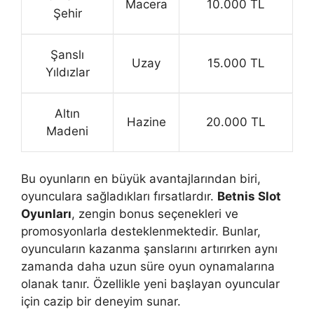
Macera
10.000 TL
Şehir
Şanslı
Uzay
15.000 TL
Yıldızlar
Altın
Hazine
20.000 TL
Madeni
Bu oyunların en büyük avantajlarından biri,
oyunculara sağladıkları fırsatlardır.
Betnis Slot
Oyunları
, zengin bonus seçenekleri ve
promosyonlarla desteklenmektedir. Bunlar,
oyuncuların kazanma şanslarını artırırken aynı
zamanda daha uzun süre oyun oynamalarına
olanak tanır. Özellikle yeni başlayan oyuncular
için cazip bir deneyim sunar.