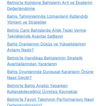
Betnis’te Kombine Bahislerin Artı ve Eksilerini
Değerlendirme
Bahis Tahminlerinde Uzmanların Kullandığı
Yöntem ve Stratejiler
Betnis Canlı Bahislerde Anlık Tepki Verme
Teknikleriyle Avantaj Sağlayın
Bahis Oranlarının Düşüş ve Yükselişlerinin
Anlamı Nedir?
Betnis’te Handikap Bahislerinin Stratejik
Avantajlarından Yararlanın
Bahis Oyunlarında Duygusal Kararların Önüne
Nasıl Geçilir?
Betnis’te Bahis Analizi Yaparken
Kullanabileceğiniz Ücretsiz Kaynaklar
Betnis’te Favori Takımının Performansını Nasıl
Değerlendirirsiniz?