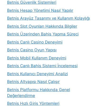
Betnis Güvenlik Sistemleri
Betnis Hesap Yönetimi Nasıl Yapılır
Betnis Arayüz Tasarımı ve Kullanım Kolaylığı
Betnis Slot Oyunları Hakkında Bilgiler
Betnis Üzerinden Bahis Yapma Süreci
Betnis Canlı Casino Deneyimi
Betnis Casino Oyun Yapısı
Betnis Mobil Kullanım Deneyimi
Betnis Canlı Bahis Sistemi İncelemesi
Betnis Kullanıcı Deneyimi Analizi
Betnis Altyapısı Nasıl Çalışır
Betnis Platformu Hakkında Genel
Değerlendirme
Betnis Hızlı Giriş Yöntemleri