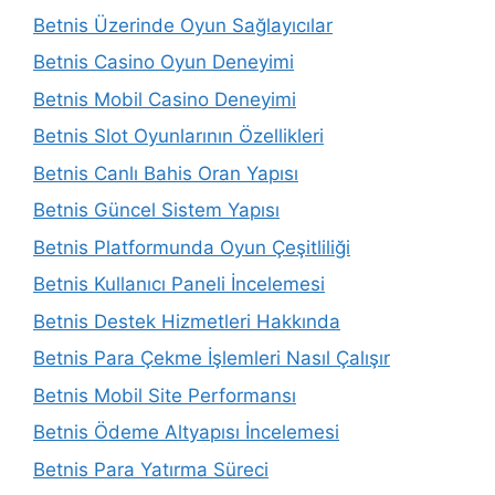
Betnis Üzerinde Oyun Sağlayıcılar
Betnis Casino Oyun Deneyimi
Betnis Mobil Casino Deneyimi
Betnis Slot Oyunlarının Özellikleri
Betnis Canlı Bahis Oran Yapısı
Betnis Güncel Sistem Yapısı
Betnis Platformunda Oyun Çeşitliliği
Betnis Kullanıcı Paneli İncelemesi
Betnis Destek Hizmetleri Hakkında
Betnis Para Çekme İşlemleri Nasıl Çalışır
Betnis Mobil Site Performansı
Betnis Ödeme Altyapısı İncelemesi
Betnis Para Yatırma Süreci