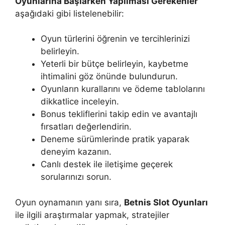
Oyunlarına Başlarken Yapılması Gerekenler
aşağıdaki gibi listelenebilir:
Oyun türlerini öğrenin ve tercihlerinizi
belirleyin.
Yeterli bir bütçe belirleyin, kaybetme
ihtimalini göz önünde bulundurun.
Oyunların kurallarını ve ödeme tablolarını
dikkatlice inceleyin.
Bonus tekliflerini takip edin ve avantajlı
fırsatları değerlendirin.
Deneme sürümlerinde pratik yaparak
deneyim kazanın.
Canlı destek ile iletişime geçerek
sorularınızı sorun.
Oyun oynamanın yanı sıra,
Betnis Slot Oyunları
ile ilgili araştırmalar yapmak, stratejiler