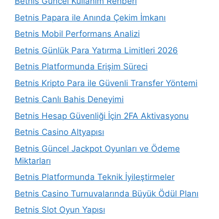
Betnis Güncel Kullanım Rehberi
Betnis Papara ile Anında Çekim İmkanı
Betnis Mobil Performans Analizi
Betnis Günlük Para Yatırma Limitleri 2026
Betnis Platformunda Erişim Süreci
Betnis Kripto Para ile Güvenli Transfer Yöntemi
Betnis Canlı Bahis Deneyimi
Betnis Hesap Güvenliği İçin 2FA Aktivasyonu
Betnis Casino Altyapısı
Betnis Güncel Jackpot Oyunları ve Ödeme
Miktarları
Betnis Platformunda Teknik İyileştirmeler
Betnis Casino Turnuvalarında Büyük Ödül Planı
Betnis Slot Oyun Yapısı