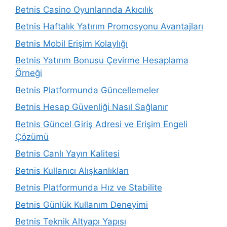
Betnis Casino Oyunlarında Akıcılık
Betnis Haftalık Yatırım Promosyonu Avantajları
Betnis Mobil Erişim Kolaylığı
Betnis Yatırım Bonusu Çevirme Hesaplama
Örneği
Betnis Platformunda Güncellemeler
Betnis Hesap Güvenliği Nasıl Sağlanır
Betnis Güncel Giriş Adresi ve Erişim Engeli
Çözümü
Betnis Canlı Yayın Kalitesi
Betnis Kullanıcı Alışkanlıkları
Betnis Platformunda Hız ve Stabilite
Betnis Günlük Kullanım Deneyimi
Betnis Teknik Altyapı Yapısı