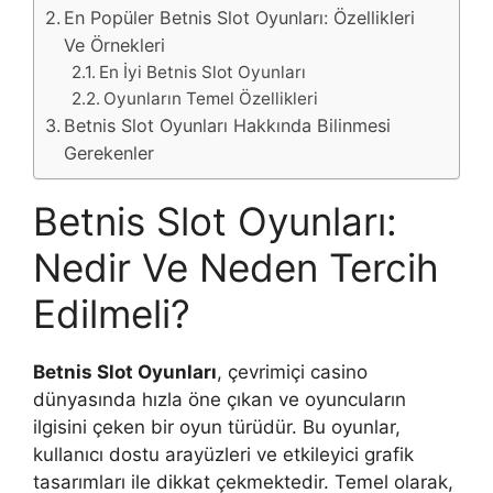
En Popüler Betnis Slot Oyunları: Özellikleri
Ve Örnekleri
En İyi Betnis Slot Oyunları
Oyunların Temel Özellikleri
Betnis Slot Oyunları Hakkında Bilinmesi
Gerekenler
Betnis Slot Oyunları:
Nedir Ve Neden Tercih
Edilmeli?
Betnis Slot Oyunları
, çevrimiçi casino
dünyasında hızla öne çıkan ve oyuncuların
ilgisini çeken bir oyun türüdür. Bu oyunlar,
kullanıcı dostu arayüzleri ve etkileyici grafik
tasarımları ile dikkat çekmektedir. Temel olarak,