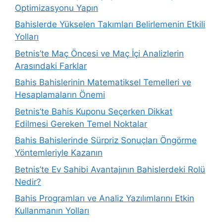
Optimizasyonu Yapın
Bahislerde Yükselen Takımları Belirlemenin Etkili
Yolları
Betnis’te Maç Öncesi ve Maç İçi Analizlerin
Arasındaki Farklar
Bahis Bahislerinin Matematiksel Temelleri ve
Hesaplamaların Önemi
Betnis’te Bahis Kuponu Seçerken Dikkat
Edilmesi Gereken Temel Noktalar
Bahis Bahislerinde Sürpriz Sonuçları Öngörme
Yöntemleriyle Kazanın
Betnis’te Ev Sahibi Avantajının Bahislerdeki Rolü
Nedir?
Bahis Programları ve Analiz Yazılımlarını Etkin
Kullanmanın Yolları