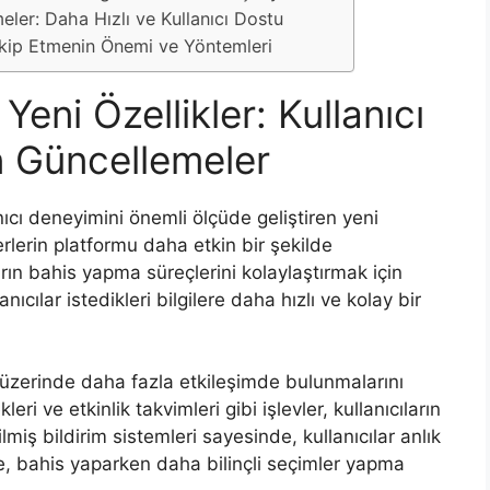
ler: Daha Hızlı ve Kullanıcı Dostu
 Takip Etmenin Önemi ve Yöntemleri
eni Özellikler: Kullanıcı
n Güncellemeler
ıcı deneyimini önemli ölçüde geliştiren yeni
erlerin platformu daha etkin bir şekilde
ların bahis yapma süreçlerini kolaylaştırmak için
ıcılar istedikleri bilgilere daha hızlı ve kolay bir
m üzerinde daha fazla etkileşimde bulunmalarını
eri ve etkinlik takvimleri gibi işlevler, kullanıcıların
ilmiş bildirim sistemleri sayesinde, kullanıcılar anlık
e, bahis yaparken daha bilinçli seçimler yapma