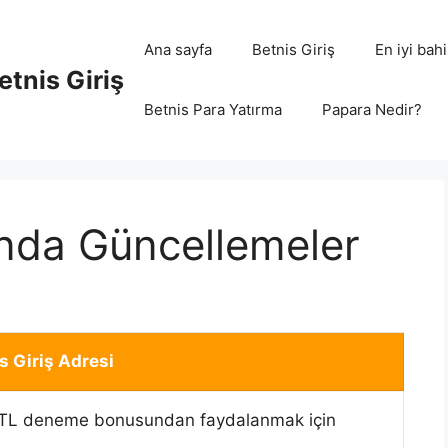
Ana sayfa
Betnis Giriş
En iyi bahi
etnis Giriş
Betnis Para Yatırma
Papara Nedir?
unda Güncellemeler
s Giriş Adresi
00 TL deneme bonusundan faydalanmak için