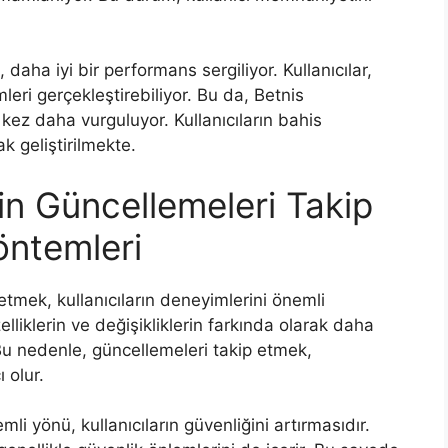
 daha iyi bir performans sergiliyor. Kullanıcılar,
leri gerçekleştirebiliyor. Bu da, Betnis
kez daha vurguluyor. Kullanıcıların bahis
ak geliştirilmekte.
için Güncellemeleri Takip
öntemleri
tmek, kullanıcıların deneyimlerini önemli
özelliklerin ve değişikliklerin farkında olarak daha
. Bu nedenle, güncellemeleri takip etmek,
 olur.
li yönü, kullanıcıların güvenliğini artırmasıdır.