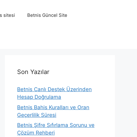
s sitesi
Betnis Güncel Site
Son Yazılar
Betnis Canlı Destek Üzerinden
Hesap Doğrulama
Betnis Bahis Kuralları ve Oran
Geçerlilik Süresi
Betnis Şifre Sıfırlama Sorunu ve
Çözüm Rehberi