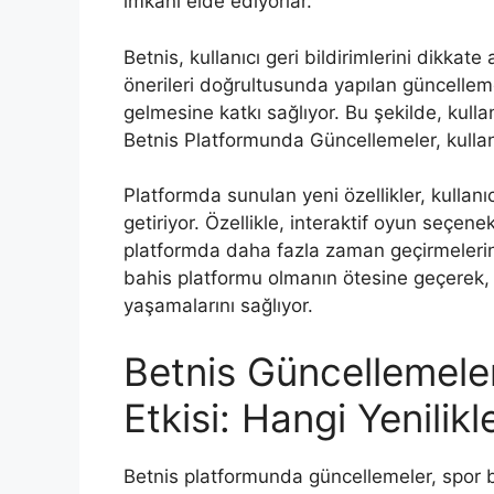
imkanı elde ediyorlar.
Betnis, kullanıcı geri bildirimlerini dikkate 
önerileri doğrultusunda yapılan güncellem
gelmesine katkı sağlıyor. Bu şekilde, kullan
Betnis Platformunda Güncellemeler, kullanı
Platformda sunulan yeni özellikler, kullanı
getiriyor. Özellikle, interaktif oyun seçene
platformda daha fazla zaman geçirmelerine
bahis platformu olmanın ötesine geçerek, k
yaşamalarını sağlıyor.
Betnis Güncellemeler
Etkisi: Hangi Yenilik
Betnis platformunda güncellemeler, spor 