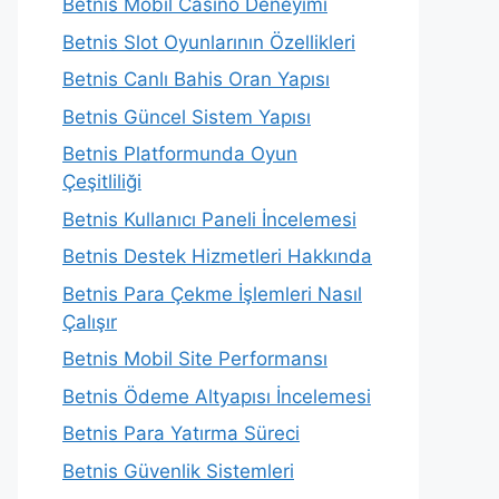
Betnis Mobil Casino Deneyimi
Betnis Slot Oyunlarının Özellikleri
Betnis Canlı Bahis Oran Yapısı
Betnis Güncel Sistem Yapısı
Betnis Platformunda Oyun
Çeşitliliği
Betnis Kullanıcı Paneli İncelemesi
Betnis Destek Hizmetleri Hakkında
Betnis Para Çekme İşlemleri Nasıl
Çalışır
Betnis Mobil Site Performansı
Betnis Ödeme Altyapısı İncelemesi
Betnis Para Yatırma Süreci
Betnis Güvenlik Sistemleri