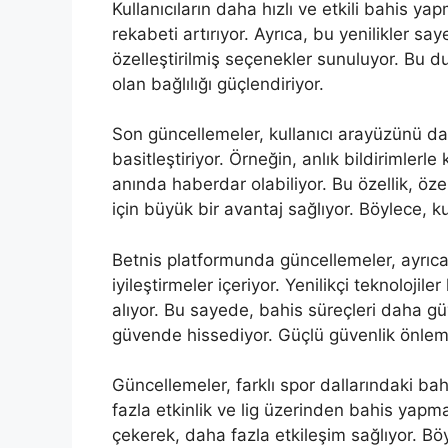
Kullanıcıların daha hızlı ve etkili bahis yap
rekabeti artırıyor. Ayrıca, bu yenilikler sa
özelleştirilmiş seçenekler sunuluyor. Bu d
olan bağlılığı güçlendiriyor.
Son güncellemeler, kullanıcı arayüzünü dah
basitleştiriyor. Örneğin, anlık bildirimlerle k
anında haberdar olabiliyor. Bu özellik, öze
için büyük bir avantaj sağlıyor. Böylece, kull
Betnis platformunda güncellemeler, ayrıc
iyileştirmeler içeriyor. Yenilikçi teknolojiler
alıyor. Bu sayede, bahis süreçleri daha güve
güvende hissediyor. Güçlü güvenlik önlemler
Güncellemeler, farklı spor dallarındaki bah
fazla etkinlik ve lig üzerinden bahis yapma fı
çekerek, daha fazla etkileşim sağlıyor. Böy