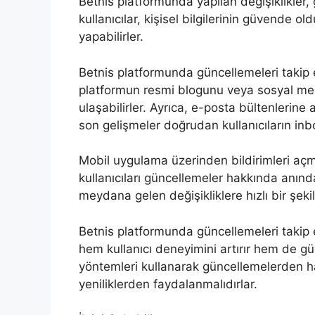
Betnis platformunda yapılan değişiklikler, 
kullanıcılar, kişisel bilgilerinin güvende o
yapabilirler.
Betnis platformunda güncellemeleri takip e
platformun resmi blogunu veya sosyal medy
ulaşabilirler. Ayrıca, e-posta bültenlerin
son gelişmeler doğrudan kullanıcıların inbox
Mobil uygulama üzerinden bildirimleri açm
kullanıcıları güncellemeler hakkında anında 
meydana gelen değişikliklere hızlı bir şekil
Betnis platformunda güncellemeleri takip e
hem kullanıcı deneyimini artırır hem de güve
yöntemleri kullanarak güncellemelerden 
yeniliklerden faydalanmalıdırlar.