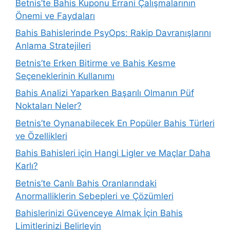
Betnis’te Bahis Kuponu Errani Çalışmalarının
Önemi ve Faydaları
Bahis Bahislerinde PsyOps: Rakip Davranışlarını
Anlama Stratejileri
Betnis’te Erken Bitirme ve Bahis Kesme
Seçeneklerinin Kullanımı
Bahis Analizi Yaparken Başarılı Olmanın Püf
Noktaları Neler?
Betnis’te Oynanabilecek En Popüler Bahis Türleri
ve Özellikleri
Bahis Bahisleri için Hangi Ligler ve Maçlar Daha
Karlı?
Betnis’te Canlı Bahis Oranlarındaki
Anormalliklerin Sebepleri ve Çözümleri
Bahislerinizi Güvenceye Almak İçin Bahis
Limitlerinizi Belirleyin