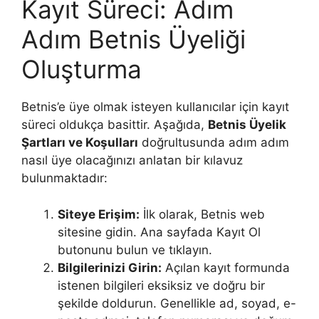
Kayıt Süreci: Adım
Adım Betnis Üyeliği
Oluşturma
Betnis’e üye olmak isteyen kullanıcılar için kayıt
süreci oldukça basittir. Aşağıda,
Betnis Üyelik
Şartları ve Koşulları
doğrultusunda adım adım
nasıl üye olacağınızı anlatan bir kılavuz
bulunmaktadır:
Siteye Erişim:
İlk olarak, Betnis web
sitesine gidin. Ana sayfada Kayıt Ol
butonunu bulun ve tıklayın.
Bilgilerinizi Girin:
Açılan kayıt formunda
istenen bilgileri eksiksiz ve doğru bir
şekilde doldurun. Genellikle ad, soyad, e-