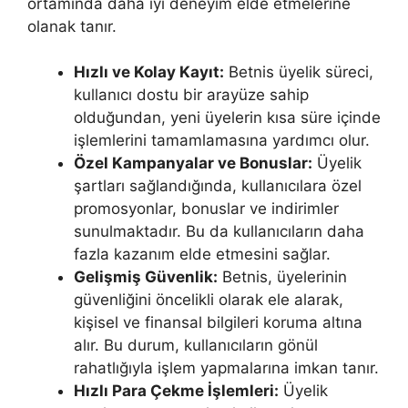
ortamında daha iyi deneyim elde etmelerine
olanak tanır.
Hızlı ve Kolay Kayıt:
Betnis üyelik süreci,
kullanıcı dostu bir arayüze sahip
olduğundan, yeni üyelerin kısa süre içinde
işlemlerini tamamlamasına yardımcı olur.
Özel Kampanyalar ve Bonuslar:
Üyelik
şartları sağlandığında, kullanıcılara özel
promosyonlar, bonuslar ve indirimler
sunulmaktadır. Bu da kullanıcıların daha
fazla kazanım elde etmesini sağlar.
Gelişmiş Güvenlik:
Betnis, üyelerinin
güvenliğini öncelikli olarak ele alarak,
kişisel ve finansal bilgileri koruma altına
alır. Bu durum, kullanıcıların gönül
rahatlığıyla işlem yapmalarına imkan tanır.
Hızlı Para Çekme İşlemleri:
Üyelik