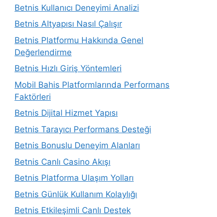
Betnis Kullanıcı Deneyimi Analizi
Betnis Altyapısı Nasıl Çalışır
Betnis Platformu Hakkında Genel
Değerlendirme
Betnis Hızlı Giriş Yöntemleri
Mobil Bahis Platformlarında Performans
Faktörleri
Betnis Dijital Hizmet Yapısı
Betnis Tarayıcı Performans Desteği
Betnis Bonuslu Deneyim Alanları
Betnis Canlı Casino Akışı
Betnis Platforma Ulaşım Yolları
Betnis Günlük Kullanım Kolaylığı
Betnis Etkileşimli Canlı Destek