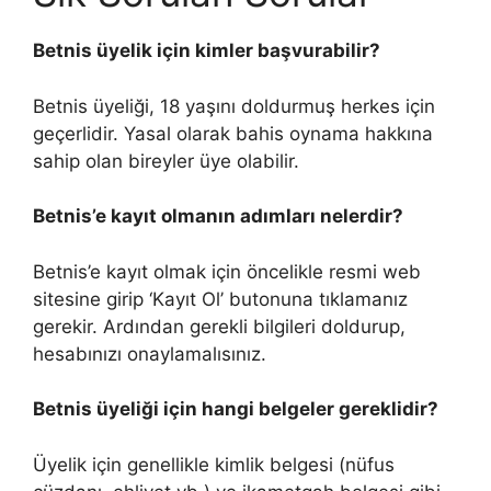
Betnis üyelik için kimler başvurabilir?
Betnis üyeliği, 18 yaşını doldurmuş herkes için
geçerlidir. Yasal olarak bahis oynama hakkına
sahip olan bireyler üye olabilir.
Betnis’e kayıt olmanın adımları nelerdir?
Betnis’e kayıt olmak için öncelikle resmi web
sitesine girip ‘Kayıt Ol’ butonuna tıklamanız
gerekir. Ardından gerekli bilgileri doldurup,
hesabınızı onaylamalısınız.
Betnis üyeliği için hangi belgeler gereklidir?
Üyelik için genellikle kimlik belgesi (nüfus