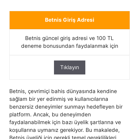
Betnis Giriş Adresi
Betnis güncel giriş adresi ve 100 TL
deneme bonusundan faydalanmak için
Tıklayın
Betnis, çevrimiçi bahis dünyasında kendine
sağlam bir yer edinmiş ve kullanıcılarına
benzersiz deneyimler sunmayı hedefleyen bir
platform. Ancak, bu deneyimden
faydalanabilmek için bazı üyelik şartlarına ve
koşullarına uymanız gerekiyor. Bu makalede,
Betnis üyeliği için gerekli temel gereklilikleri,