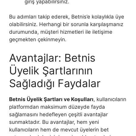
giriş yapabilirsiniz.
Bu adımları takip ederek, Betnis’e kolaylıkla üye
olabilirsiniz. Herhangi bir sorunla karşılaşmanız
durumunda, müşteri hizmetleri ile iletişime
geçmekten çekinmeyin.
Avantajlar: Betnis
Üyelik Şartlarının
Sağladığı Faydalar
Betnis Üyelik Şartları ve Koşulları
, kullanıcıların
platformdan maksimum düzeyde fayda
sağlamasını hedefleyen çeşitli avantajlar
sunmaktadır. Bu avantajlar, hem yeni
kullanıcıların hem de mevcut üyelerin bet