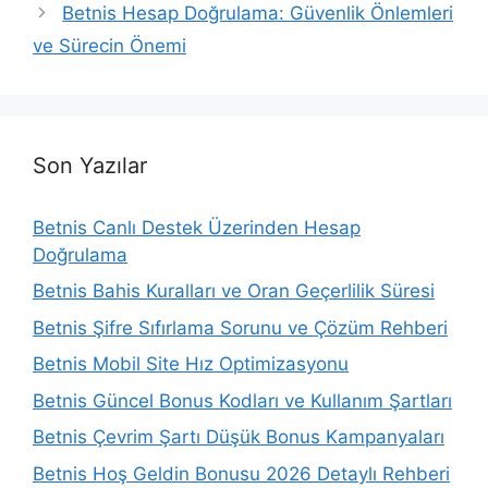
Betnis Hesap Doğrulama: Güvenlik Önlemleri
g
ve Sürecin Önemi
o
r
i
l
e
Son Yazılar
r
Betnis Canlı Destek Üzerinden Hesap
Doğrulama
Betnis Bahis Kuralları ve Oran Geçerlilik Süresi
Betnis Şifre Sıfırlama Sorunu ve Çözüm Rehberi
Betnis Mobil Site Hız Optimizasyonu
Betnis Güncel Bonus Kodları ve Kullanım Şartları
Betnis Çevrim Şartı Düşük Bonus Kampanyaları
Betnis Hoş Geldin Bonusu 2026 Detaylı Rehberi