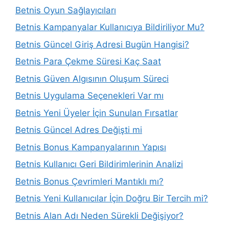
Betnis Oyun Sağlayıcıları
Betnis Kampanyalar Kullanıcıya Bildiriliyor Mu?
Betnis Güncel Giriş Adresi Bugün Hangisi?
Betnis Para Çekme Süresi Kaç Saat
Betnis Güven Algısının Oluşum Süreci
Betnis Uygulama Seçenekleri Var mı
Betnis Yeni Üyeler İçin Sunulan Fırsatlar
Betnis Güncel Adres Değişti mi
Betnis Bonus Kampanyalarının Yapısı
Betnis Kullanıcı Geri Bildirimlerinin Analizi
Betnis Bonus Çevrimleri Mantıklı mı?
Betnis Yeni Kullanıcılar İçin Doğru Bir Tercih mi?
Betnis Alan Adı Neden Sürekli Değişiyor?