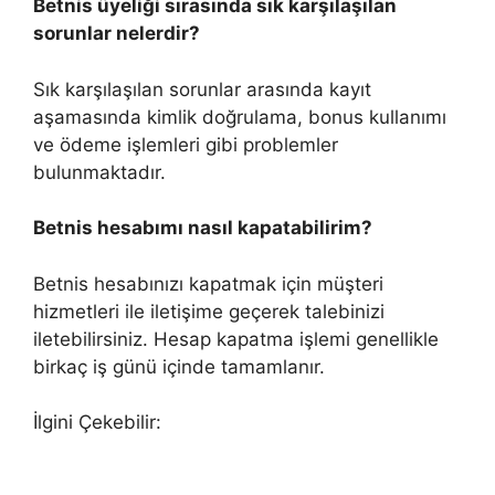
Betnis üyeliği sırasında sık karşılaşılan
sorunlar nelerdir?
Sık karşılaşılan sorunlar arasında kayıt
aşamasında kimlik doğrulama, bonus kullanımı
ve ödeme işlemleri gibi problemler
bulunmaktadır.
Betnis hesabımı nasıl kapatabilirim?
Betnis hesabınızı kapatmak için müşteri
hizmetleri ile iletişime geçerek talebinizi
iletebilirsiniz. Hesap kapatma işlemi genellikle
birkaç iş günü içinde tamamlanır.
İlgini Çekebilir: