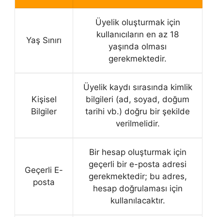
Üyelik oluşturmak için
kullanıcıların en az 18
Yaş Sınırı
yaşında olması
gerekmektedir.
Üyelik kaydı sırasında kimlik
Kişisel
bilgileri (ad, soyad, doğum
Bilgiler
tarihi vb.) doğru bir şekilde
verilmelidir.
Bir hesap oluşturmak için
geçerli bir e-posta adresi
Geçerli E-
gerekmektedir; bu adres,
posta
hesap doğrulaması için
kullanılacaktır.