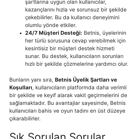
şartlarına uygun olan kullanıcılar,
kazançlarını hızla ve sorunsuz bir şekilde
çekebilirler. Bu da kullanıcı deneyimini
olumlu yönde etkiler.
24/7 Müşteri Desteği:
Betnis, üyelerinin
her türlü sorusuna cevap verebilmek için
kesintisiz bir müşteri destek hizmeti
sunar. Bu destek, kullanıcıların sorunları
hızlı bir şekilde çözmelerine yardımcı olur.
Bunların yanı sıra,
Betnis Üyelik Şartları ve
Koşulları
, kullanıcıların platformda daha verimli
bir şekilde ve keyif alarak vakit geçirmelerini de
sağlamaktadır. Bu avantajlar sayesinde, Betnis
kullanıcıları bahis ve oyun tadını en üst düzeye
çıkarabilirler.
Sık Sorulan Sorular