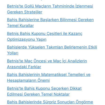
Betnis’te Gollü Maçların Tahmininde İzlenmesi
Gereken Stratejiler
Bahis Bahislerine Başlarken Bilinmesi Gereken
Temel Kurallar
Betnis Bahis Kuponu Çeşitleri ile Kazanç
Optimizasyonu Yapın
Bahislerde Yükselen Takımları Belirlemenin Etkili
Yolları
Betnis’te Maç Öncesi ve Maç İçi Analizlerin
Arasındaki Farklar
Bahis Bahislerinin Matematiksel Temelleri ve
Hesaplamaların Önemi
Betnis’te Bahis Kuponu Seçerken Dikkat
Edilmesi Gereken Temel Noktalar
Bahis Bahislerinde Sürpriz Sonuçları Öngörme