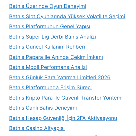
Betnis Üzerinde Oyun Deneyimi
Betnis Slot Oyunlarında Yüksek Volatilite Seçimi
Betnis Platformunun Genel Yapısı
Betnis Süper Lig Derbi Bahis Analizi
Betnis Güncel Kullanım Rehberi
Betnis Papara ile Anında Çekim İmkanı
Betnis Mobil Performans Analizi
Betnis Günlük Para Yatırma Limitleri 2026
Betnis Platformunda Erişim Süreci
Betnis Kripto Para ile Güvenli Transfer Yöntemi
Betnis Canlı Bahis Deneyimi
Betnis Hesap Güvenliği İçin 2FA Aktivasyonu
Betnis Casino Altyapısı