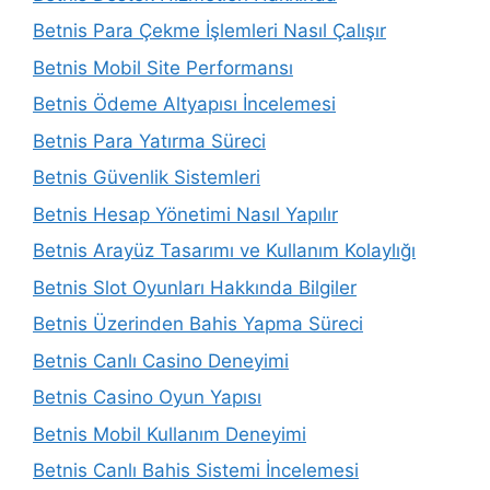
Betnis Para Çekme İşlemleri Nasıl Çalışır
Betnis Mobil Site Performansı
Betnis Ödeme Altyapısı İncelemesi
Betnis Para Yatırma Süreci
Betnis Güvenlik Sistemleri
Betnis Hesap Yönetimi Nasıl Yapılır
Betnis Arayüz Tasarımı ve Kullanım Kolaylığı
Betnis Slot Oyunları Hakkında Bilgiler
Betnis Üzerinden Bahis Yapma Süreci
Betnis Canlı Casino Deneyimi
Betnis Casino Oyun Yapısı
Betnis Mobil Kullanım Deneyimi
Betnis Canlı Bahis Sistemi İncelemesi