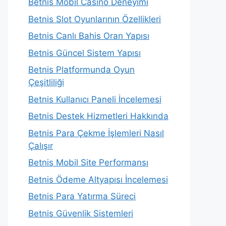
Betnis Mobil Casino Deneyimi
Betnis Slot Oyunlarının Özellikleri
Betnis Canlı Bahis Oran Yapısı
Betnis Güncel Sistem Yapısı
Betnis Platformunda Oyun
Çeşitliliği
Betnis Kullanıcı Paneli İncelemesi
Betnis Destek Hizmetleri Hakkında
Betnis Para Çekme İşlemleri Nasıl
Çalışır
Betnis Mobil Site Performansı
Betnis Ödeme Altyapısı İncelemesi
Betnis Para Yatırma Süreci
Betnis Güvenlik Sistemleri