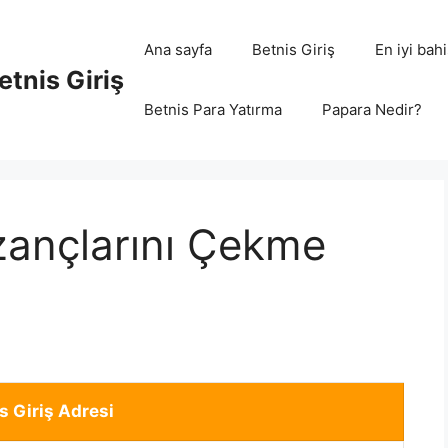
Ana sayfa
Betnis Giriş
En iyi bahi
etnis Giriş
Betnis Para Yatırma
Papara Nedir?
zançlarını Çekme
s Giriş Adresi