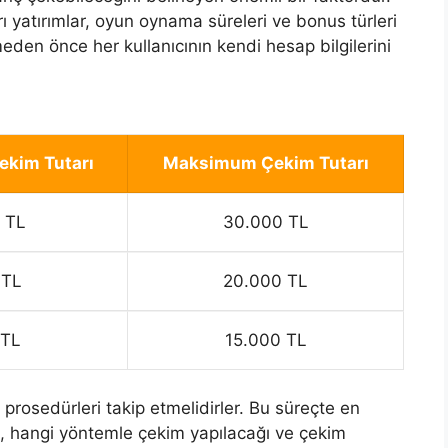
ları yatırımlar, oyun oynama süreleri ve bonus türleri
kmeden önce her kullanıcının kendi hesap bilgilerini
kim Tutarı
Maksimum Çekim Tutarı
 TL
30.000 TL
 TL
20.000 TL
 TL
15.000 TL
li prosedürleri takip etmelidirler. Bu süreçte en
a, hangi yöntemle çekim yapılacağı ve çekim