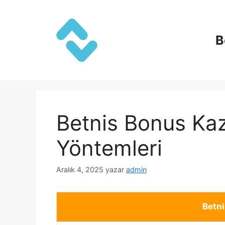
İçeriğe
atla
B
Betnis Bonus Ka
Yöntemleri
Aralık 4, 2025
yazar
admin
Betni