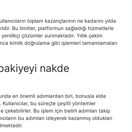
kullanıcıların toplam kazançlarının ne kadarını yılda
idir. Bu limitler, platformun sağladığı hizmetlerle
n yenilikçi çözümler sunmaktadır. Yıllık çekim
 ayrıca kimlik doğrulama gibi işlemleri tamamlamaları
bakiyeyi nakde
nda en önemli adımlardan biri, bonusla elde
Kullanıcılar, bu süreçte çeşitli yöntemler
 çekebilirler. Bu işlem için belirli adımları takip
cıların bu adımları izleyerek kazanmış oldukları
lmektedir.