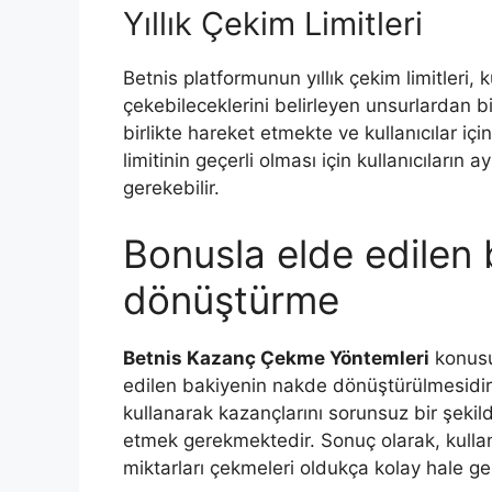
Yıllık Çekim Limitleri
Betnis platformunun yıllık çekim limitleri, 
çekebileceklerini belirleyen unsurlardan bir
birlikte hareket etmekte ve kullanıcılar içi
limitinin geçerli olması için kullanıcıların
gerekebilir.
Bonusla elde edilen 
dönüştürme
Betnis Kazanç Çekme Yöntemleri
konusu
edilen bakiyenin nakde dönüştürülmesidir. 
kullanarak kazançlarını sorunsuz bir şekilde
etmek gerekmektedir. Sonuç olarak, kullanı
miktarları çekmeleri oldukça kolay hale ge