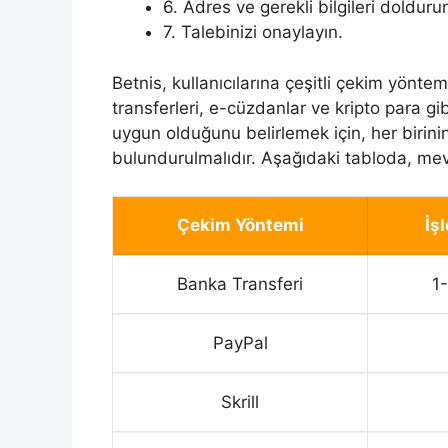
6. Adres ve gerekli bilgileri dolduru
7. Talebinizi onaylayın.
Betnis, kullanıcılarına çeşitli çekim yönt
transferleri, e-cüzdanlar ve kripto para 
uygun olduğunu belirlemek için, her birini
bulundurulmalıdır. Aşağıdaki tabloda, mevc
Çekim Yöntemi
İş
Banka Transferi
1-
PayPal
Skrill