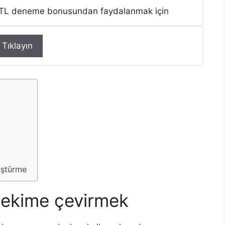
00 TL deneme bonusundan faydalanmak için
Tıklayın
üştürme
çekime çevirmek