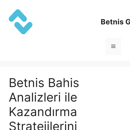
İçeriğe
atla
Betnis G
Menü
Betnis Bahis
Analizleri ile
Kazandırma
Stratejilerini