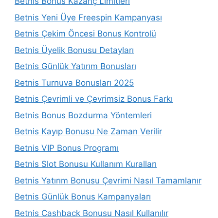
Betnis Bonus Kazanç Limitleri
Betnis Yeni Üye Freespin Kampanyası
Betnis Çekim Öncesi Bonus Kontrolü
Betnis Üyelik Bonusu Detayları
Betnis Günlük Yatırım Bonusları
Betnis Turnuva Bonusları 2025
Betnis Çevrimli ve Çevrimsiz Bonus Farkı
Betnis Bonus Bozdurma Yöntemleri
Betnis Kayıp Bonusu Ne Zaman Verilir
Betnis VIP Bonus Programı
Betnis Slot Bonusu Kullanım Kuralları
Betnis Yatırım Bonusu Çevrimi Nasıl Tamamlanır
Betnis Günlük Bonus Kampanyaları
Betnis Cashback Bonusu Nasıl Kullanılır