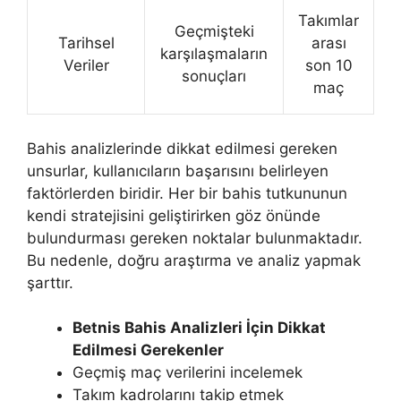
Takımlar
Geçmişteki
Tarihsel
arası
karşılaşmaların
Veriler
son 10
sonuçları
maç
Bahis analizlerinde dikkat edilmesi gereken
unsurlar, kullanıcıların başarısını belirleyen
faktörlerden biridir. Her bir bahis tutkununun
kendi stratejisini geliştirirken göz önünde
bulundurması gereken noktalar bulunmaktadır.
Bu nedenle, doğru araştırma ve analiz yapmak
şarttır.
Betnis Bahis Analizleri İçin Dikkat
Edilmesi Gerekenler
Geçmiş maç verilerini incelemek
Takım kadrolarını takip etmek