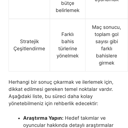
bütçe
belirlemek
Maç sonucu,
Farklı
toplam gol
Stratejik
bahis
sayısı gibi
Çeşitlendirme
türlerine
farklı
yönelmek
bahislere
girmek
Herhangi bir sonuç çıkarmak ve ilerlemek için,
dikkat edilmesi gereken temel noktalar vardır.
Aşağıdaki liste, bu süreci daha kolay
yönetebilmeniz için rehberlik edecektir:
Araştırma Yapın:
Hedef takımlar ve
oyuncular hakkında detaylı araştırmalar