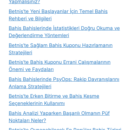
Yapmalısınız?
Betnis’te Yeni Başlayanlar İçin Temel Bahis
Rehberi ve Bilgileri
Bahis Bahislerinde İstatistikleri Doğru Okuma ve
Değerlendirme Yöntemleri
Betnis’te Sağlam Bahis Kuponu Hazırlamanın
Stratejileri
Betnis’te Bahis Kuponu Errani Çalışmalarının
Önemi ve Faydaları
Bahis Bahislerinde PsyOps: Rakip Davranışlarını
Anlama Stratejileri
Betnis’te Erken Bitirme ve Bahis Kesme
Seçeneklerinin Kullanımı
Bahis Analizi Yaparken Başarılı Olmanın Püf
Noktaları Neler?