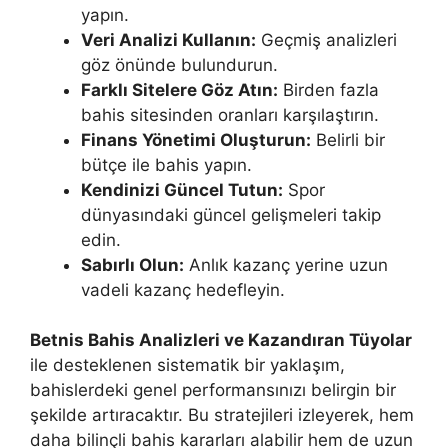
yapın.
Veri Analizi Kullanın:
Geçmiş analizleri
göz önünde bulundurun.
Farklı Sitelere Göz Atın:
Birden fazla
bahis sitesinden oranları karşılaştırın.
Finans Yönetimi Oluşturun:
Belirli bir
bütçe ile bahis yapın.
Kendinizi Güncel Tutun:
Spor
dünyasındaki güncel gelişmeleri takip
edin.
Sabırlı Olun:
Anlık kazanç yerine uzun
vadeli kazanç hedefleyin.
Betnis Bahis Analizleri ve Kazandıran Tüyolar
ile desteklenen sistematik bir yaklaşım,
bahislerdeki genel performansınızı belirgin bir
şekilde artıracaktır. Bu stratejileri izleyerek, hem
daha bilinçli bahis kararları alabilir hem de uzun