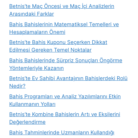
Betnis’te Maç Öncesi ve Maç İçi Analizlerin
Arasındaki Farklar
Bahis Bahislerinin Matematiksel Temelleri ve
Hesaplamaların Önemi
Betnis’te Bahis Kuponu Seçerken Dikkat
Edilmesi Gereken Temel Noktalar
Bahis Bahislerinde Sürpriz Sonuçları Öngörme
Yöntemleriyle Kazanın
Betnis’te Ev Sahibi Avantajının Bahislerdeki Rolü
Nedir?
Bahis Programları ve Analiz Yazılımlarını Etkin
Kullanmanın Yolları
Betnis’te Kombine Bahislerin Artı ve Eksilerini
Değerlendirme
Bahis Tahminlerinde Uzmanların Kullandığı