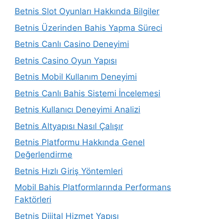
Betnis Slot Oyunları Hakkında Bilgiler
Betnis Üzerinden Bahis Yapma Süreci
Betnis Canlı Casino Deneyimi
Betnis Casino Oyun Yapısı
Betnis Mobil Kullanım Deneyimi
Betnis Canlı Bahis Sistemi İncelemesi
Betnis Kullanıcı Deneyimi Analizi
Betnis Altyapısı Nasıl Çalışır
Betnis Platformu Hakkında Genel
Değerlendirme
Betnis Hızlı Giriş Yöntemleri
Mobil Bahis Platformlarında Performans
Faktörleri
Betnis Dijital Hizmet Yapısı