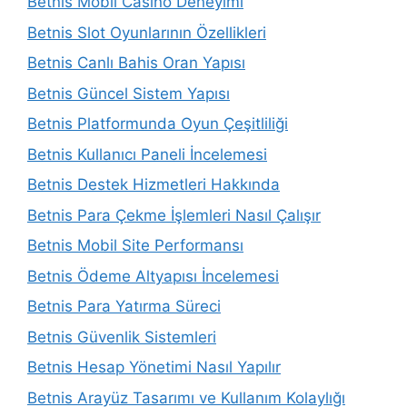
Betnis Mobil Casino Deneyimi
Betnis Slot Oyunlarının Özellikleri
Betnis Canlı Bahis Oran Yapısı
Betnis Güncel Sistem Yapısı
Betnis Platformunda Oyun Çeşitliliği
Betnis Kullanıcı Paneli İncelemesi
Betnis Destek Hizmetleri Hakkında
Betnis Para Çekme İşlemleri Nasıl Çalışır
Betnis Mobil Site Performansı
Betnis Ödeme Altyapısı İncelemesi
Betnis Para Yatırma Süreci
Betnis Güvenlik Sistemleri
Betnis Hesap Yönetimi Nasıl Yapılır
Betnis Arayüz Tasarımı ve Kullanım Kolaylığı