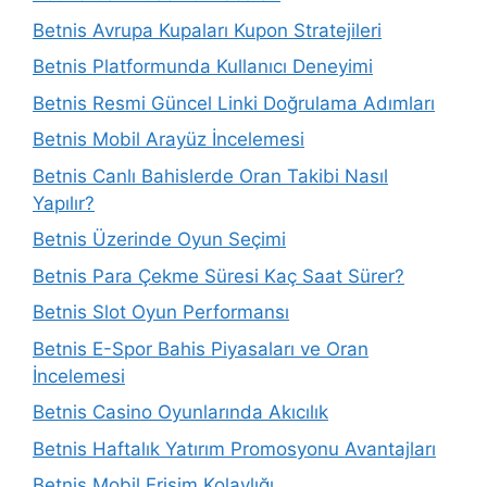
Betnis Avrupa Kupaları Kupon Stratejileri
Betnis Platformunda Kullanıcı Deneyimi
Betnis Resmi Güncel Linki Doğrulama Adımları
Betnis Mobil Arayüz İncelemesi
Betnis Canlı Bahislerde Oran Takibi Nasıl
Yapılır?
Betnis Üzerinde Oyun Seçimi
Betnis Para Çekme Süresi Kaç Saat Sürer?
Betnis Slot Oyun Performansı
Betnis E-Spor Bahis Piyasaları ve Oran
İncelemesi
Betnis Casino Oyunlarında Akıcılık
Betnis Haftalık Yatırım Promosyonu Avantajları
Betnis Mobil Erişim Kolaylığı