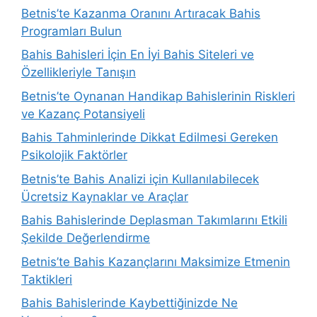
Betnis’te Kazanma Oranını Artıracak Bahis
Programları Bulun
Bahis Bahisleri İçin En İyi Bahis Siteleri ve
Özellikleriyle Tanışın
Betnis’te Oynanan Handikap Bahislerinin Riskleri
ve Kazanç Potansiyeli
Bahis Tahminlerinde Dikkat Edilmesi Gereken
Psikolojik Faktörler
Betnis’te Bahis Analizi için Kullanılabilecek
Ücretsiz Kaynaklar ve Araçlar
Bahis Bahislerinde Deplasman Takımlarını Etkili
Şekilde Değerlendirme
Betnis’te Bahis Kazançlarını Maksimize Etmenin
Taktikleri
Bahis Bahislerinde Kaybettiğinizde Ne