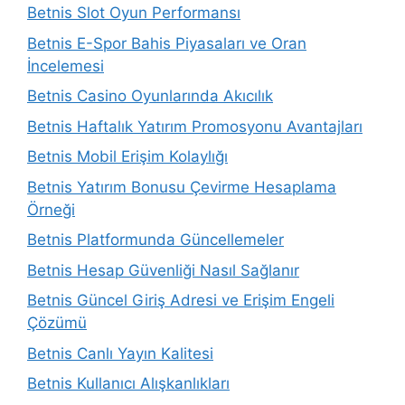
Betnis Slot Oyun Performansı
Betnis E-Spor Bahis Piyasaları ve Oran
İncelemesi
Betnis Casino Oyunlarında Akıcılık
Betnis Haftalık Yatırım Promosyonu Avantajları
Betnis Mobil Erişim Kolaylığı
Betnis Yatırım Bonusu Çevirme Hesaplama
Örneği
Betnis Platformunda Güncellemeler
Betnis Hesap Güvenliği Nasıl Sağlanır
Betnis Güncel Giriş Adresi ve Erişim Engeli
Çözümü
Betnis Canlı Yayın Kalitesi
Betnis Kullanıcı Alışkanlıkları