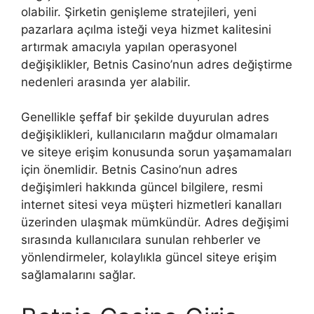
olabilir. Şirketin genişleme stratejileri, yeni
pazarlara açılma isteği veya hizmet kalitesini
artırmak amacıyla yapılan operasyonel
değişiklikler, Betnis Casino’nun adres değiştirme
nedenleri arasında yer alabilir.
Genellikle şeffaf bir şekilde duyurulan adres
değişiklikleri, kullanıcıların mağdur olmamaları
ve siteye erişim konusunda sorun yaşamamaları
için önemlidir. Betnis Casino’nun adres
değişimleri hakkında güncel bilgilere, resmi
internet sitesi veya müşteri hizmetleri kanalları
üzerinden ulaşmak mümkündür. Adres değişimi
sırasında kullanıcılara sunulan rehberler ve
yönlendirmeler, kolaylıkla güncel siteye erişim
sağlamalarını sağlar.