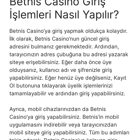
Betnis Casino Giriş
İşlemleri Nasıl Yapılır?
Betnis Casino’ya giriş yapmak oldukça kolaydır.
İlk olarak, Betnis Casino’nun güncel giriş
adresini bulmanız gerekmektedir. Ardından,
tarayıcınızın adres çubuğuna bu adresi yazarak
siteye erişebilirsiniz. Eğer daha önce üye
olduysanız, kullanıcı adı ve şifrenizle giriş
yapabilirsiniz. Eğer henüz üye değilseniz, Kayıt
Ol butonuna tıklayarak üyelik işlemlerinizi
tamamlayabilir ve ardından giriş yapabilirsiniz.
Ayrıca, mobil cihazlarınızdan da Betnis
Casino’ya giriş yapabilirsiniz. Betnis’in mobil
uygulamasını indirebilir veya tarayıcınızdan
mobil siteye giriş yapabilirsiniz. Tüm bu adımları