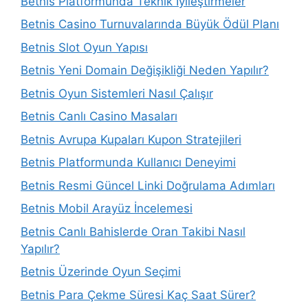
Betnis Platformunda Teknik İyileştirmeler
Betnis Casino Turnuvalarında Büyük Ödül Planı
Betnis Slot Oyun Yapısı
Betnis Yeni Domain Değişikliği Neden Yapılır?
Betnis Oyun Sistemleri Nasıl Çalışır
Betnis Canlı Casino Masaları
Betnis Avrupa Kupaları Kupon Stratejileri
Betnis Platformunda Kullanıcı Deneyimi
Betnis Resmi Güncel Linki Doğrulama Adımları
Betnis Mobil Arayüz İncelemesi
Betnis Canlı Bahislerde Oran Takibi Nasıl
Yapılır?
Betnis Üzerinde Oyun Seçimi
Betnis Para Çekme Süresi Kaç Saat Sürer?