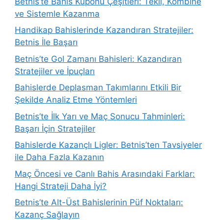
Betnis’te Bahis Kuponu Çeşitleri: Tekli, Kombine
ve Sistemle Kazanma
Handikap Bahislerinde Kazandıran Stratejiler:
Betnis İle Başarı
Betnis’te Gol Zamanı Bahisleri: Kazandıran
Stratejiler ve İpuçları
Bahislerde Deplasman Takımlarını Etkili Bir
Şekilde Analiz Etme Yöntemleri
Betnis’te İlk Yarı ve Maç Sonucu Tahminleri:
Başarı İçin Stratejiler
Bahislerde Kazançlı Ligler: Betnis’ten Tavsiyeler
ile Daha Fazla Kazanın
Maç Öncesi ve Canlı Bahis Arasındaki Farklar:
Hangi Strateji Daha İyi?
Betnis’te Alt-Üst Bahislerinin Püf Noktaları:
Kazanç Sağlayın