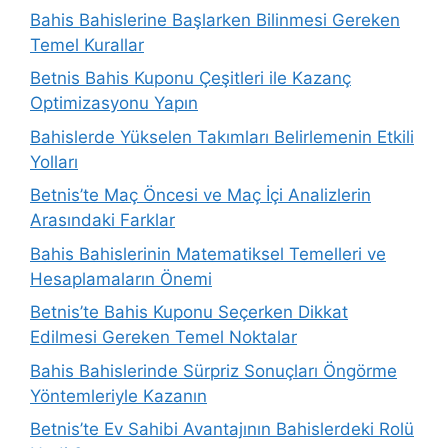
Bahis Bahislerine Başlarken Bilinmesi Gereken
Temel Kurallar
Betnis Bahis Kuponu Çeşitleri ile Kazanç
Optimizasyonu Yapın
Bahislerde Yükselen Takımları Belirlemenin Etkili
Yolları
Betnis’te Maç Öncesi ve Maç İçi Analizlerin
Arasındaki Farklar
Bahis Bahislerinin Matematiksel Temelleri ve
Hesaplamaların Önemi
Betnis’te Bahis Kuponu Seçerken Dikkat
Edilmesi Gereken Temel Noktalar
Bahis Bahislerinde Sürpriz Sonuçları Öngörme
Yöntemleriyle Kazanın
Betnis’te Ev Sahibi Avantajının Bahislerdeki Rolü