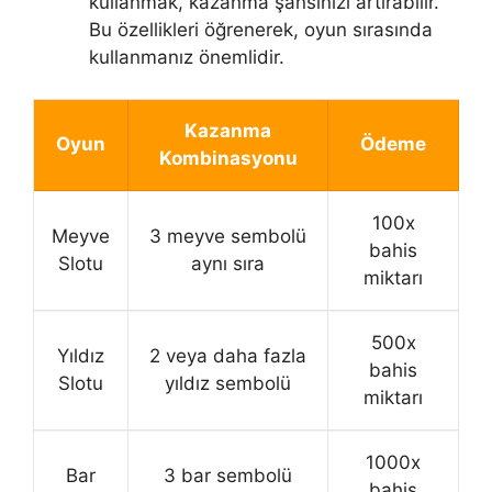
kullanmak, kazanma şansınızı artırabilir.
Bu özellikleri öğrenerek, oyun sırasında
kullanmanız önemlidir.
Kazanma
Oyun
Ödeme
Kombinasyonu
100x
Meyve
3 meyve sembolü
bahis
Slotu
aynı sıra
miktarı
500x
Yıldız
2 veya daha fazla
bahis
Slotu
yıldız sembolü
miktarı
1000x
Bar
3 bar sembolü
bahis