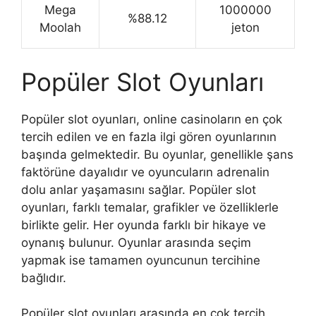
Mega
1000000
%88.12
Moolah
jeton
Popüler Slot Oyunları
Popüler slot oyunları, online casinoların en çok
tercih edilen ve en fazla ilgi gören oyunlarının
başında gelmektedir. Bu oyunlar, genellikle şans
faktörüne dayalıdır ve oyuncuların adrenalin
dolu anlar yaşamasını sağlar. Popüler slot
oyunları, farklı temalar, grafikler ve özelliklerle
birlikte gelir. Her oyunda farklı bir hikaye ve
oynanış bulunur. Oyunlar arasında seçim
yapmak ise tamamen oyuncunun tercihine
bağlıdır.
Popüler slot oyunları arasında en çok tercih