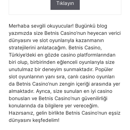
Tıklayın
Merhaba sevgili okuyucular! Bugünkü blog
yazımızda size Betnis Casino’nun heyecan verici
dünyasını ve slot oyunlarıyla kazanmanın
stratejilerini anlatacağım. Betnis Casino,
Türkiye’deki en gözde casino platformlarından
biri olup, birbirinden eğlenceli oyunlarıyla size
unutulmaz bir deneyim sunmaktadır. Popüler
slot oyunlarının yanı sıra, canlı casino oyunları
da Betnis Casino’nun zengin içeriği arasında yer
almaktadır. Ayrıca, size sunulan en iyi casino
bonusları ve Betnis Casino’nun güvenilirliği
konularında da bilgilere yer vereceğim.
Hazırsanız, gelin birlikte Betnis Casino’nun eşsiz
dünyasını keşfedelim!