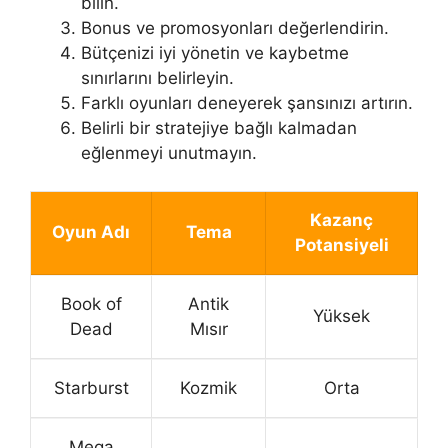
bilin.
Bonus ve promosyonları değerlendirin.
Bütçenizi iyi yönetin ve kaybetme
sınırlarını belirleyin.
Farklı oyunları deneyerek şansınızı artırın.
Belirli bir stratejiye bağlı kalmadan
eğlenmeyi unutmayın.
Kazanç
Oyun Adı
Tema
Potansiyeli
Book of
Antik
Yüksek
Dead
Mısır
Starburst
Kozmik
Orta
Mega