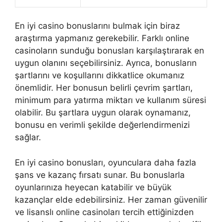
En iyi casino bonuslarını bulmak için biraz
araştırma yapmanız gerekebilir. Farklı online
casinoların sunduğu bonusları karşılaştırarak en
uygun olanını seçebilirsiniz. Ayrıca, bonusların
şartlarını ve koşullarını dikkatlice okumanız
önemlidir. Her bonusun belirli çevrim şartları,
minimum para yatırma miktarı ve kullanım süresi
olabilir. Bu şartlara uygun olarak oynamanız,
bonusu en verimli şekilde değerlendirmenizi
sağlar.
En iyi casino bonusları, oyunculara daha fazla
şans ve kazanç fırsatı sunar. Bu bonuslarla
oyunlarınıza heyecan katabilir ve büyük
kazançlar elde edebilirsiniz. Her zaman güvenilir
ve lisanslı online casinoları tercih ettiğinizden