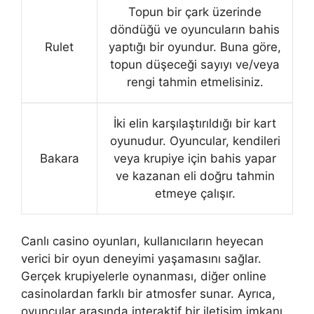
Topun bir çark üzerinde
döndüğü ve oyuncuların bahis
Rulet
yaptığı bir oyundur. Buna göre,
topun düşeceği sayıyı ve/veya
rengi tahmin etmelisiniz.
İki elin karşılaştırıldığı bir kart
oyunudur. Oyuncular, kendileri
Bakara
veya krupiye için bahis yapar
ve kazanan eli doğru tahmin
etmeye çalışır.
Canlı casino oyunları, kullanıcıların heyecan
verici bir oyun deneyimi yaşamasını sağlar.
Gerçek krupiyelerle oynanması, diğer online
casinolardan farklı bir atmosfer sunar. Ayrıca,
oyuncular arasında interaktif bir iletişim imkanı