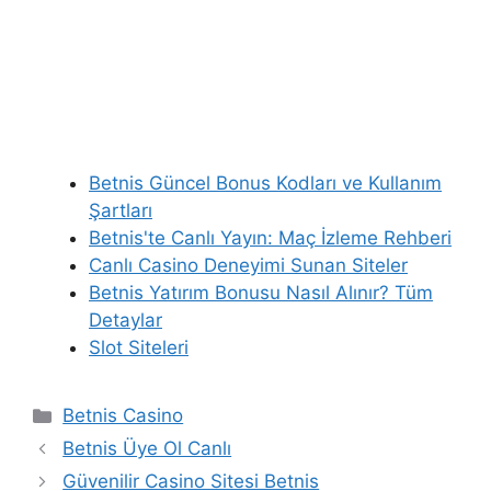
Betnis Güncel Bonus Kodları ve Kullanım
Şartları
Betnis'te Canlı Yayın: Maç İzleme Rehberi
Canlı Casino Deneyimi Sunan Siteler
Betnis Yatırım Bonusu Nasıl Alınır? Tüm
Detaylar
Slot Siteleri
K
Betnis Casino
a
Betnis Üye Ol Canlı
t
Güvenilir Casino Sitesi Betnis