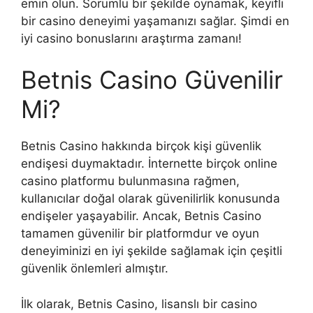
emin olun. Sorumlu bir şekilde oynamak, keyifli
bir casino deneyimi yaşamanızı sağlar. Şimdi en
iyi casino bonuslarını araştırma zamanı!
Betnis Casino Güvenilir
Mi?
Betnis Casino hakkında birçok kişi güvenlik
endişesi duymaktadır. İnternette birçok online
casino platformu bulunmasına rağmen,
kullanıcılar doğal olarak güvenilirlik konusunda
endişeler yaşayabilir. Ancak, Betnis Casino
tamamen güvenilir bir platformdur ve oyun
deneyiminizi en iyi şekilde sağlamak için çeşitli
güvenlik önlemleri almıştır.
İlk olarak, Betnis Casino, lisanslı bir casino