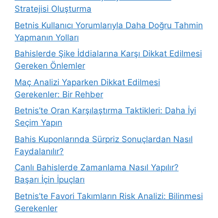
Stratejisi Oluşturma
Betnis Kullanıcı Yorumlarıyla Daha Doğru Tahmin
Yapmanın Yolları
Bahislerde Şike İddialarına Karşı Dikkat Edilmesi
Gereken Önlemler
Maç Analizi Yaparken Dikkat Edilmesi
Gerekenler: Bir Rehber
Betnis’te Oran Karşılaştırma Taktikleri: Daha İyi
Seçim Yapın
Bahis Kuponlarında Sürpriz Sonuçlardan Nasıl
Faydalanılır?
Canlı Bahislerde Zamanlama Nasıl Yapılır?
Başarı İçin İpuçları
Betnis’te Favori Takımların Risk Analizi: Bilinmesi
Gerekenler