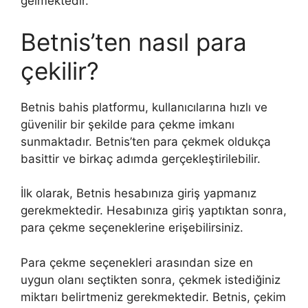
gelmektedir.
Betnis’ten nasıl para
çekilir?
Betnis bahis platformu, kullanıcılarına hızlı ve
güvenilir bir şekilde para çekme imkanı
sunmaktadır. Betnis’ten para çekmek oldukça
basittir ve birkaç adımda gerçekleştirilebilir.
İlk olarak, Betnis hesabınıza giriş yapmanız
gerekmektedir. Hesabınıza giriş yaptıktan sonra,
para çekme seçeneklerine erişebilirsiniz.
Para çekme seçenekleri arasından size en
uygun olanı seçtikten sonra, çekmek istediğiniz
miktarı belirtmeniz gerekmektedir. Betnis, çekim