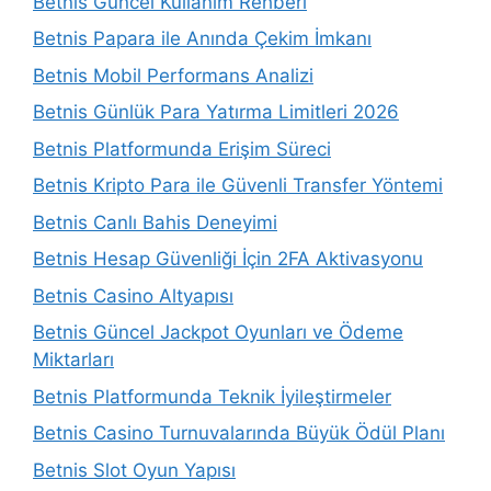
Betnis Güncel Kullanım Rehberi
Betnis Papara ile Anında Çekim İmkanı
Betnis Mobil Performans Analizi
Betnis Günlük Para Yatırma Limitleri 2026
Betnis Platformunda Erişim Süreci
Betnis Kripto Para ile Güvenli Transfer Yöntemi
Betnis Canlı Bahis Deneyimi
Betnis Hesap Güvenliği İçin 2FA Aktivasyonu
Betnis Casino Altyapısı
Betnis Güncel Jackpot Oyunları ve Ödeme
Miktarları
Betnis Platformunda Teknik İyileştirmeler
Betnis Casino Turnuvalarında Büyük Ödül Planı
Betnis Slot Oyun Yapısı