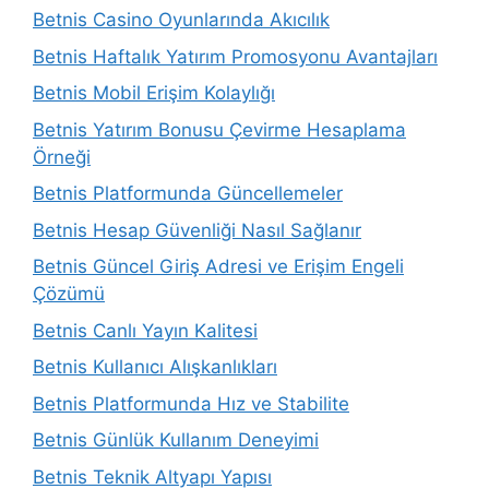
Betnis Casino Oyunlarında Akıcılık
Betnis Haftalık Yatırım Promosyonu Avantajları
Betnis Mobil Erişim Kolaylığı
Betnis Yatırım Bonusu Çevirme Hesaplama
Örneği
Betnis Platformunda Güncellemeler
Betnis Hesap Güvenliği Nasıl Sağlanır
Betnis Güncel Giriş Adresi ve Erişim Engeli
Çözümü
Betnis Canlı Yayın Kalitesi
Betnis Kullanıcı Alışkanlıkları
Betnis Platformunda Hız ve Stabilite
Betnis Günlük Kullanım Deneyimi
Betnis Teknik Altyapı Yapısı