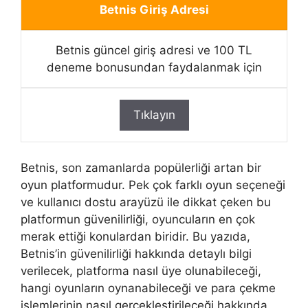
Betnis Giriş Adresi
Betnis güncel giriş adresi ve 100 TL
deneme bonusundan faydalanmak için
Tıklayın
Betnis, son zamanlarda popülerliği artan bir
oyun platformudur. Pek çok farklı oyun seçeneği
ve kullanıcı dostu arayüzü ile dikkat çeken bu
platformun güvenilirliği, oyuncuların en çok
merak ettiği konulardan biridir. Bu yazıda,
Betnis’in güvenilirliği hakkında detaylı bilgi
verilecek, platforma nasıl üye olunabileceği,
hangi oyunların oynanabileceği ve para çekme
işlemlerinin nasıl gerçekleştirileceği hakkında