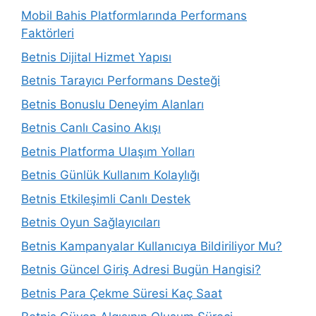
Mobil Bahis Platformlarında Performans
Faktörleri
Betnis Dijital Hizmet Yapısı
Betnis Tarayıcı Performans Desteği
Betnis Bonuslu Deneyim Alanları
Betnis Canlı Casino Akışı
Betnis Platforma Ulaşım Yolları
Betnis Günlük Kullanım Kolaylığı
Betnis Etkileşimli Canlı Destek
Betnis Oyun Sağlayıcıları
Betnis Kampanyalar Kullanıcıya Bildiriliyor Mu?
Betnis Güncel Giriş Adresi Bugün Hangisi?
Betnis Para Çekme Süresi Kaç Saat