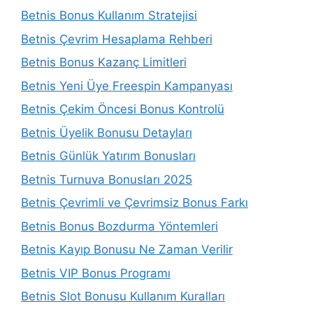
Betnis Bonus Kullanım Stratejisi
Betnis Çevrim Hesaplama Rehberi
Betnis Bonus Kazanç Limitleri
Betnis Yeni Üye Freespin Kampanyası
Betnis Çekim Öncesi Bonus Kontrolü
Betnis Üyelik Bonusu Detayları
Betnis Günlük Yatırım Bonusları
Betnis Turnuva Bonusları 2025
Betnis Çevrimli ve Çevrimsiz Bonus Farkı
Betnis Bonus Bozdurma Yöntemleri
Betnis Kayıp Bonusu Ne Zaman Verilir
Betnis VIP Bonus Programı
Betnis Slot Bonusu Kullanım Kuralları