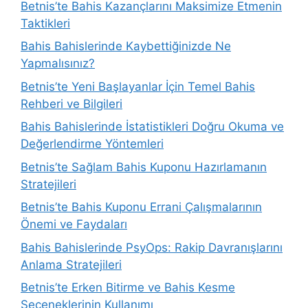
Betnis’te Bahis Kazançlarını Maksimize Etmenin
Taktikleri
Bahis Bahislerinde Kaybettiğinizde Ne
Yapmalısınız?
Betnis’te Yeni Başlayanlar İçin Temel Bahis
Rehberi ve Bilgileri
Bahis Bahislerinde İstatistikleri Doğru Okuma ve
Değerlendirme Yöntemleri
Betnis’te Sağlam Bahis Kuponu Hazırlamanın
Stratejileri
Betnis’te Bahis Kuponu Errani Çalışmalarının
Önemi ve Faydaları
Bahis Bahislerinde PsyOps: Rakip Davranışlarını
Anlama Stratejileri
Betnis’te Erken Bitirme ve Bahis Kesme
Seçeneklerinin Kullanımı