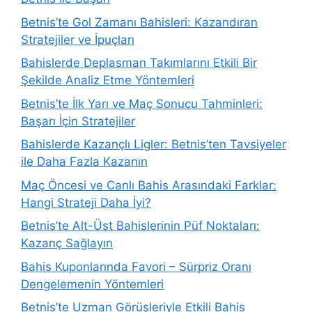
Betnis’te Gol Zamanı Bahisleri: Kazandıran
Stratejiler ve İpuçları
Bahislerde Deplasman Takımlarını Etkili Bir
Şekilde Analiz Etme Yöntemleri
Betnis’te İlk Yarı ve Maç Sonucu Tahminleri:
Başarı İçin Stratejiler
Bahislerde Kazançlı Ligler: Betnis’ten Tavsiyeler
ile Daha Fazla Kazanın
Maç Öncesi ve Canlı Bahis Arasındaki Farklar:
Hangi Strateji Daha İyi?
Betnis’te Alt-Üst Bahislerinin Püf Noktaları:
Kazanç Sağlayın
Bahis Kuponlarında Favori – Sürpriz Oranı
Dengelemenin Yöntemleri
Betnis’te Uzman Görüşleriyle Etkili Bahis