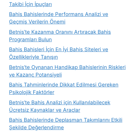
Takibi İçin İpuçları
Bahis Bahislerinde Performans Analizi ve
Geçmiş Verilerin Önemi
Betnis’te Kazanma Oranını Artıracak Bahis
Programları Bulun
Bahis Bahisleri İçin En İyi Bahis Siteleri ve
Özellikleriyle Tanışın
Betnis’te Oynanan Handikap Bahislerinin Riskleri
ve Kazanç Potansiyeli
Bahis Tahminlerinde Dikkat Edilmesi Gereken
Psikolojik Faktörler
Betnis’te Bahis Analizi için Kullanılabilecek
Ücretsiz Kaynaklar ve Araçlar
Bahis Bahislerinde Deplasman Takımlarını Etkili
Şekilde Değerlendirme