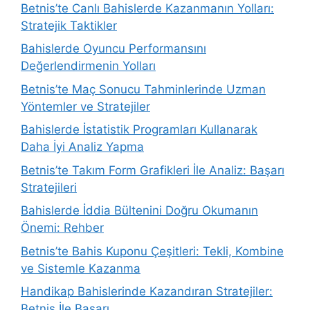
Betnis’te Canlı Bahislerde Kazanmanın Yolları:
Stratejik Taktikler
Bahislerde Oyuncu Performansını
Değerlendirmenin Yolları
Betnis’te Maç Sonucu Tahminlerinde Uzman
Yöntemler ve Stratejiler
Bahislerde İstatistik Programları Kullanarak
Daha İyi Analiz Yapma
Betnis’te Takım Form Grafikleri İle Analiz: Başarı
Stratejileri
Bahislerde İddia Bültenini Doğru Okumanın
Önemi: Rehber
Betnis’te Bahis Kuponu Çeşitleri: Tekli, Kombine
ve Sistemle Kazanma
Handikap Bahislerinde Kazandıran Stratejiler:
Betnis İle Başarı