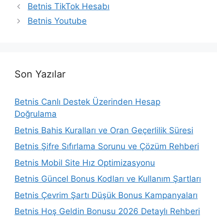
a
Betnis TikTok Hesabı
t
Betnis Youtube
e
g
o
r
Son Yazılar
i
l
e
Betnis Canlı Destek Üzerinden Hesap
r
Doğrulama
Betnis Bahis Kuralları ve Oran Geçerlilik Süresi
Betnis Şifre Sıfırlama Sorunu ve Çözüm Rehberi
Betnis Mobil Site Hız Optimizasyonu
Betnis Güncel Bonus Kodları ve Kullanım Şartları
Betnis Çevrim Şartı Düşük Bonus Kampanyaları
Betnis Hoş Geldin Bonusu 2026 Detaylı Rehberi