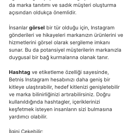
da marka tanıtımı ve sadık müşteri oluşturma
açısından oldukça önemlidir.
İnsanlar
görsel
bir tür olduğu için, Instagram
gönderileri ve hikayeleri markanızın ürünlerini ve
hizmetlerini görsel olarak sergileme imkanı
sunar. Bu da potansiyel müşterilerin markanızla
duygusal bir bağ kurmalarına olanak tanır.
Hashtag
ve etiketleme özelliği sayesinde,
Betnis Instagram hesabınızı daha geniş bir
kitleye ulaştırabilir, hedef kitlenizi genişletebilir
ve marka bilinirliğinizi artırabilirsiniz. Doğru
kullanıldığında hashtagler, içeriklerinizi
keşfetmek isteyen insanların sizi bulmasına
yardımcı olabilir.
İlgini Çekebilir: