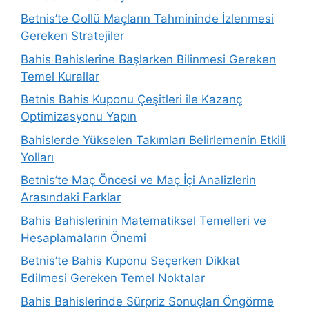
Betnis’te Gollü Maçların Tahmininde İzlenmesi
Gereken Stratejiler
Bahis Bahislerine Başlarken Bilinmesi Gereken
Temel Kurallar
Betnis Bahis Kuponu Çeşitleri ile Kazanç
Optimizasyonu Yapın
Bahislerde Yükselen Takımları Belirlemenin Etkili
Yolları
Betnis’te Maç Öncesi ve Maç İçi Analizlerin
Arasındaki Farklar
Bahis Bahislerinin Matematiksel Temelleri ve
Hesaplamaların Önemi
Betnis’te Bahis Kuponu Seçerken Dikkat
Edilmesi Gereken Temel Noktalar
Bahis Bahislerinde Sürpriz Sonuçları Öngörme