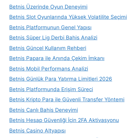
Betnis Üzerinde Oyun Deneyimi
Betnis Slot Oyunlarında Yüksek Volatilite Seçimi
Betnis Platformunun Genel Yapısı
Betnis Süper Lig Derbi Bahis Analizi
Betnis Güncel Kullanım Rehberi
Betnis Papara ile Anında Çekim İmkanı
Betnis Mobil Performans Analizi
Betnis Günlük Para Yatırma Limitleri 2026
Betnis Platformunda Erişim Süreci
Betnis Kripto Para ile Güvenli Transfer Yöntemi
Betnis Canlı Bahis Deneyimi
Betnis Hesap Güvenliği İçin 2FA Aktivasyonu
Betnis Casino Altyapısı