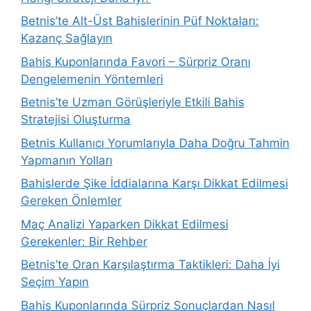
Betnis’te Alt-Üst Bahislerinin Püf Noktaları:
Kazanç Sağlayın
Bahis Kuponlarında Favori – Sürpriz Oranı
Dengelemenin Yöntemleri
Betnis’te Uzman Görüşleriyle Etkili Bahis
Stratejisi Oluşturma
Betnis Kullanıcı Yorumlarıyla Daha Doğru Tahmin
Yapmanın Yolları
Bahislerde Şike İddialarına Karşı Dikkat Edilmesi
Gereken Önlemler
Maç Analizi Yaparken Dikkat Edilmesi
Gerekenler: Bir Rehber
Betnis’te Oran Karşılaştırma Taktikleri: Daha İyi
Seçim Yapın
Bahis Kuponlarında Sürpriz Sonuçlardan Nasıl