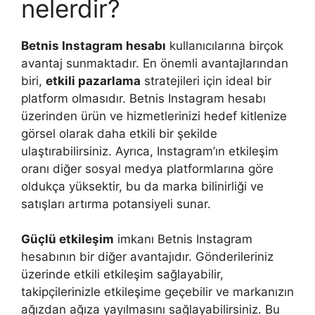
nelerdir?
Betnis Instagram hesabı
kullanıcılarına birçok
avantaj sunmaktadır. En önemli avantajlarından
biri,
etkili pazarlama
stratejileri için ideal bir
platform olmasıdır. Betnis Instagram hesabı
üzerinden ürün ve hizmetlerinizi hedef kitlenize
görsel olarak daha etkili bir şekilde
ulaştırabilirsiniz. Ayrıca, Instagram’ın etkileşim
oranı diğer sosyal medya platformlarına göre
oldukça yüksektir, bu da marka bilinirliği ve
satışları artırma potansiyeli sunar.
Güçlü etkileşim
imkanı Betnis Instagram
hesabının bir diğer avantajıdır. Gönderileriniz
üzerinde etkili etkileşim sağlayabilir,
takipçilerinizle etkileşime geçebilir ve markanızın
ağızdan ağıza yayılmasını sağlayabilirsiniz. Bu