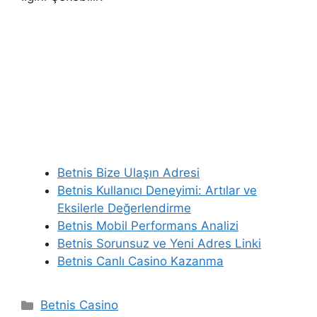
Betnis Bize Ulaşın Adresi
Betnis Kullanıcı Deneyimi: Artılar ve
Eksilerle Değerlendirme
Betnis Mobil Performans Analizi
Betnis Sorunsuz ve Yeni Adres Linki
Betnis Canlı Casino Kazanma
K
Betnis Casino