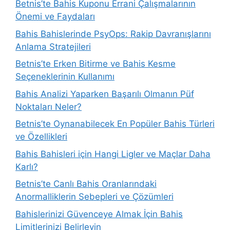
Betnis’te Bahis Kuponu Errani Çalışmalarının
Önemi ve Faydaları
Bahis Bahislerinde PsyOps: Rakip Davranışlarını
Anlama Stratejileri
Betnis’te Erken Bitirme ve Bahis Kesme
Seçeneklerinin Kullanımı
Bahis Analizi Yaparken Başarılı Olmanın Püf
Noktaları Neler?
Betnis’te Oynanabilecek En Popüler Bahis Türleri
ve Özellikleri
Bahis Bahisleri için Hangi Ligler ve Maçlar Daha
Karlı?
Betnis’te Canlı Bahis Oranlarındaki
Anormalliklerin Sebepleri ve Çözümleri
Bahislerinizi Güvenceye Almak İçin Bahis
Limitlerinizi Belirleyin