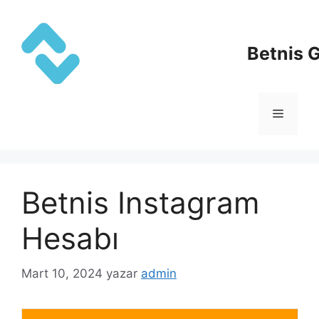
İçeriğe
atla
Betnis G
Menü
Betnis Instagram
Hesabı
Mart 10, 2024
yazar
admin