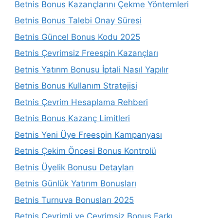
Betnis Bonus Kazançlarını Çekme Yöntemleri
Betnis Bonus Talebi Onay Süresi
Betnis Güncel Bonus Kodu 2025
Betnis Çevrimsiz Freespin Kazançları
Betnis Yatırım Bonusu İptali Nasıl Yapılır
Betnis Bonus Kullanım Stratejisi
Betnis Çevrim Hesaplama Rehberi
Betnis Bonus Kazanç Limitleri
Betnis Yeni Üye Freespin Kampanyası
Betnis Çekim Öncesi Bonus Kontrolü
Betnis Üyelik Bonusu Detayları
Betnis Günlük Yatırım Bonusları
Betnis Turnuva Bonusları 2025
Betnis Çevrimli ve Çevrimsiz Bonus Farkı