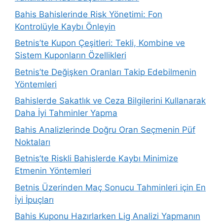
Bahis Bahislerinde Risk Yönetimi: Fon
Kontrolüyle Kaybı Önleyin
Betnis’te Kupon Çeşitleri: Tekli, Kombine ve
Sistem Kuponların Özellikleri
Betnis’te Değişken Oranları Takip Edebilmenin
Yöntemleri
Bahislerde Sakatlık ve Ceza Bilgilerini Kullanarak
Daha İyi Tahminler Yapma
Bahis Analizlerinde Doğru Oran Seçmenin Püf
Noktaları
Betnis’te Riskli Bahislerde Kaybı Minimize
Etmenin Yöntemleri
Betnis Üzerinden Maç Sonucu Tahminleri için En
İyi İpuçları
Bahis Kuponu Hazırlarken Lig Analizi Yapmanın