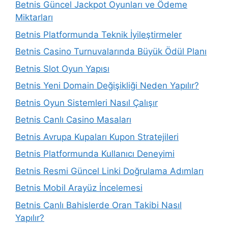
Betnis Güncel Jackpot Oyunları ve Ödeme
Miktarları
Betnis Platformunda Teknik İyileştirmeler
Betnis Casino Turnuvalarında Büyük Ödül Planı
Betnis Slot Oyun Yapısı
Betnis Yeni Domain Değişikliği Neden Yapılır?
Betnis Oyun Sistemleri Nasıl Çalışır
Betnis Canlı Casino Masaları
Betnis Avrupa Kupaları Kupon Stratejileri
Betnis Platformunda Kullanıcı Deneyimi
Betnis Resmi Güncel Linki Doğrulama Adımları
Betnis Mobil Arayüz İncelemesi
Betnis Canlı Bahislerde Oran Takibi Nasıl
Yapılır?