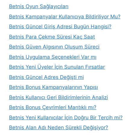
Betnis Oyun Sağlayıcıları
Betnis Kampanyalar Kullanıcıya Bildiriliyor Mu?
Betnis Güncel Giriş Adresi Bugün Hangisi?
Betnis Para Çekme Süresi Kaç Saat
Betnis Güven Algısının Oluşum Süreci
Betnis Uygulama Seçenekleri Var mı
Betnis Yeni Üyeler İçin Sunulan Fırsatlar
Betnis Güncel Adres Değişti mi
Betnis Bonus Kampanyalarının Yapısı
Betnis Kullanıcı Geri Bildirimlerinin Analizi
Betnis Bonus Çevrimleri Mantıklı mı?
Betnis Yeni Kullanıcılar İçin Doğru Bir Tercih mi?
Betnis Alan Adı Neden Sürekli Değişiyor?