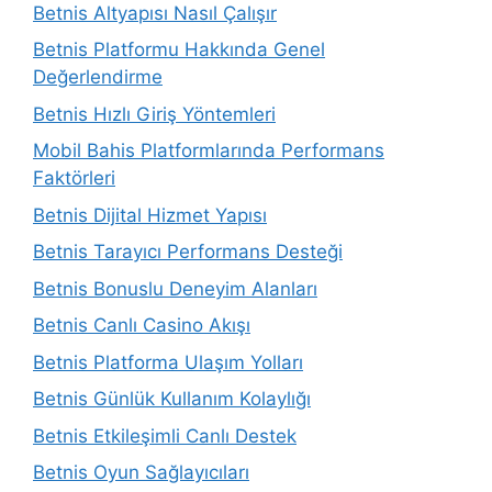
Betnis Altyapısı Nasıl Çalışır
Betnis Platformu Hakkında Genel
Değerlendirme
Betnis Hızlı Giriş Yöntemleri
Mobil Bahis Platformlarında Performans
Faktörleri
Betnis Dijital Hizmet Yapısı
Betnis Tarayıcı Performans Desteği
Betnis Bonuslu Deneyim Alanları
Betnis Canlı Casino Akışı
Betnis Platforma Ulaşım Yolları
Betnis Günlük Kullanım Kolaylığı
Betnis Etkileşimli Canlı Destek
Betnis Oyun Sağlayıcıları