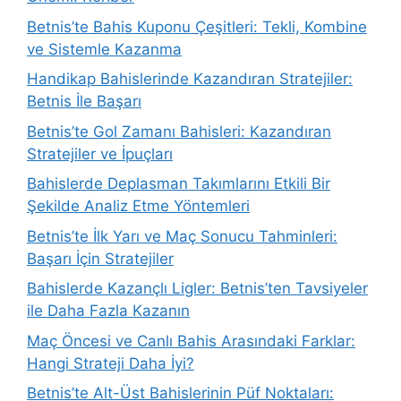
Betnis’te Bahis Kuponu Çeşitleri: Tekli, Kombine
ve Sistemle Kazanma
Handikap Bahislerinde Kazandıran Stratejiler:
Betnis İle Başarı
Betnis’te Gol Zamanı Bahisleri: Kazandıran
Stratejiler ve İpuçları
Bahislerde Deplasman Takımlarını Etkili Bir
Şekilde Analiz Etme Yöntemleri
Betnis’te İlk Yarı ve Maç Sonucu Tahminleri:
Başarı İçin Stratejiler
Bahislerde Kazançlı Ligler: Betnis’ten Tavsiyeler
ile Daha Fazla Kazanın
Maç Öncesi ve Canlı Bahis Arasındaki Farklar:
Hangi Strateji Daha İyi?
Betnis’te Alt-Üst Bahislerinin Püf Noktaları: