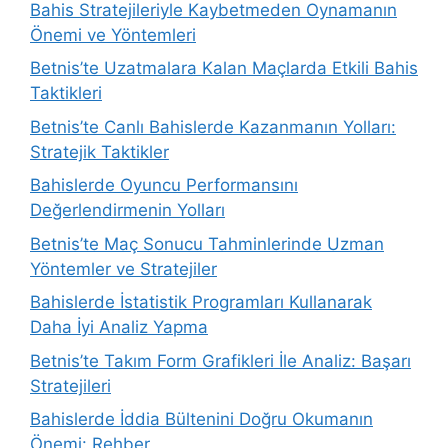
Bahis Stratejileriyle Kaybetmeden Oynamanın
Önemi ve Yöntemleri
Betnis’te Uzatmalara Kalan Maçlarda Etkili Bahis
Taktikleri
Betnis’te Canlı Bahislerde Kazanmanın Yolları:
Stratejik Taktikler
Bahislerde Oyuncu Performansını
Değerlendirmenin Yolları
Betnis’te Maç Sonucu Tahminlerinde Uzman
Yöntemler ve Stratejiler
Bahislerde İstatistik Programları Kullanarak
Daha İyi Analiz Yapma
Betnis’te Takım Form Grafikleri İle Analiz: Başarı
Stratejileri
Bahislerde İddia Bültenini Doğru Okumanın
Önemi: Rehber