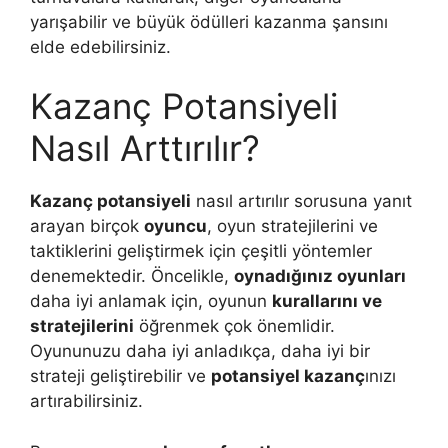
yarışabilir ve büyük ödülleri kazanma şansını
elde edebilirsiniz.
Kazanç Potansiyeli
Nasıl Arttırılır?
Kazanç potansiyeli
nasıl artırılır sorusuna yanıt
arayan birçok
oyuncu
, oyun stratejilerini ve
taktiklerini geliştirmek için çeşitli yöntemler
denemektedir. Öncelikle,
oynadığınız oyunları
daha iyi anlamak için, oyunun
kurallarını ve
stratejilerini
öğrenmek çok önemlidir.
Oyununuzu daha iyi anladıkça, daha iyi bir
strateji geliştirebilir ve
potansiyel kazanç
ınızı
artırabilirsiniz.