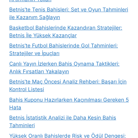
Betnis’te Tenis Bahisleri: Set ve Oyun Tahminleri
ile Kazanım Sağlayın
Basketbol Bahislerinde Kazandıran Stratejiler:
Betnis İle Yüksek Kazançlar
Betnis’te Futbol Bahislerinde Gol Tahminleri:
Stratejiler ve İpuçları
Canlı Yayın İzlerken Bahis Oynama Taktikleri:
Anlık Fırsatları Yakalayın
Betnis’te Maç Öncesi Analiz Rehberi: Başarı İçin
Kontrol Listesi
Bahis Kuponu Hazırlarken Kaçınılması Gereken 5
Hata
Betnis İstatistik Analizi ile Daha Kesin Bahis
Tahminleri
Yüksek Oranlı Bahislerde Risk ve Ödül Dengesi: