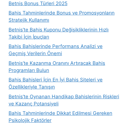
Betnis Bonus Türleri 2025
Bahis Tahminlerinde Bonus ve Promosyonların
Stratejik Kullanımı
Betnis’te Bahis Kuponu Değişikliklerinin Hızlı
Takibi İçin İpuçları
Bahis Bahislerinde Performans Analizi ve
Geçmiş Verilerin Önemi
Betnis’te Kazanma Oranını Artıracak Bahis
Programları Bulun
Bahis Bahisleri İçin En İyi Bahis Siteleri ve
Özellikleriyle Tanışın
Betnis’te Oynanan Handikap Bahislerinin Riskleri
ve Kazanç Potansiyeli
Bahis Tahminlerinde Dikkat Edilmesi Gereken
Psikolojik Faktörler