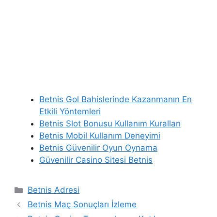
Betnis Gol Bahislerinde Kazanmanın En
Etkili Yöntemleri
Betnis Slot Bonusu Kullanım Kuralları
Betnis Mobil Kullanım Deneyimi
Betnis Güvenilir Oyun Oynama
Güvenilir Casino Sitesi Betnis
K
Betnis Adresi
a
Betnis Maç Sonuçları İzleme
t