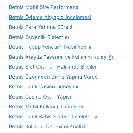
Betnis Mobil Site Performansı
Betnis Ödeme Altyapısı İncelemesi
Betnis Para Yatırma Süreci
Betnis Güvenlik Sistemleri
Betnis Hesap Yönetimi Nasıl Yapılır
Betnis Arayüz Tasarımı ve Kullanım Kolaylığı
Betnis Slot Oyunları Hakkında Bilgiler
Betnis Üzerinden Bahis Yapma Süreci
Betnis Canlı Casino Deneyimi
Betnis Casino Oyun Yapısı
Betnis Mobil Kullanım Deneyimi
Betnis Canlı Bahis Sistemi İncelemesi
Betnis Kullanıcı Deneyimi Analizi