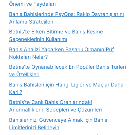
Önemi ve Faydaları
Bahis Bahislerinde PsyOps: Rakip Davranışlarını
Anlama Stratejileri
Betnis’te Erken Bitirme ve Bahis Kesme
Seçeneklerinin Kullanımı
Bahis Analizi Yaparken Başarılı Olmanın Püf
Noktaları Neler?
Betnis’te Oynanabilecek En Popüler Bahis Türleri
ve Özellikleri
Bahis Bahisleri için Hangi Ligler ve Maçlar Daha
Karlı?
Betnis’te Canlı Bahis Oranlarındaki
Anormalliklerin Sebepleri ve Çözümleri
Bahislerinizi Güvenceye Almak İçin Bahis
Limitlerinizi Belirleyin