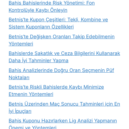
Bahis Bahislerinde Risk Yönetimi: Fon
Kontrolüyle Kaybı Önleyin
Betnis’te Kupon Çeşitleri: Tekli, Kombine ve
Sistem Kuponların Özellikleri
Betnis’te Değişken Oranları Takip Edebilmenin
Yöntemleri
Bahislerde Sakatlık ve Ceza Bilgilerini Kullanarak
Daha İyi Tahminler Yapma
Bahis Analizlerinde Doğru Oran Seçmenin Püf
Noktaları
Betnis’te Riskli Bahislerde Kaybı Minimize
Etmenin Yöntemleri
Betnis Üzerinden Maç Sonucu Tahminleri için En
İyi İpuçları
Bahis Kuponu Hazırlarken Lig Analizi Yapmanın
Önemi ve Yöntemleri