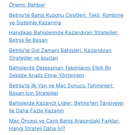
Önemi: Rehber
Betnis’te Bahis Kuponu Çeşitleri: Tekli, Kombine
ve Sistemle Kazanma
Handikap Bahislerinde Kazandıran Stratejiler:
Betnis İle Başarı
Betnis’te Gol Zamanı Bahisleri: Kazandıran
Stratejiler ve İpuçları
Bahislerde Deplasman Takımlarını Etkili Bir
Şekilde Analiz Etme Yöntemleri
Betnis’te İlk Yarı ve Maç Sonucu Tahminleri:
Başarı İçin Stratejiler
Bahislerde Kazançlı Ligler: Betnis’ten Tavsiyeler
ile Daha Fazla Kazanın
Maç Öncesi ve Canlı Bahis Arasındaki Farklar:
Hangi Strateji Daha İyi?