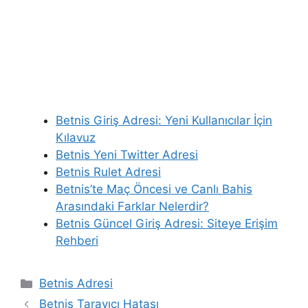
Betnis Giriş Adresi: Yeni Kullanıcılar İçin
Kılavuz
Betnis Yeni Twitter Adresi
Betnis Rulet Adresi
Betnis’te Maç Öncesi ve Canlı Bahis
Arasındaki Farklar Nelerdir?
Betnis Güncel Giriş Adresi: Siteye Erişim
Rehberi
K
Betnis Adresi
a
Betnis Tarayıcı Hatası