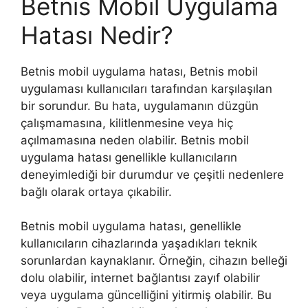
Betnis Mobil Uygulama
Hatası Nedir?
Betnis mobil uygulama hatası, Betnis mobil
uygulaması kullanıcıları tarafından karşılaşılan
bir sorundur. Bu hata, uygulamanın düzgün
çalışmamasına, kilitlenmesine veya hiç
açılmamasına neden olabilir. Betnis mobil
uygulama hatası genellikle kullanıcıların
deneyimlediği bir durumdur ve çeşitli nedenlere
bağlı olarak ortaya çıkabilir.
Betnis mobil uygulama hatası, genellikle
kullanıcıların cihazlarında yaşadıkları teknik
sorunlardan kaynaklanır. Örneğin, cihazın belleği
dolu olabilir, internet bağlantısı zayıf olabilir
veya uygulama güncelliğini yitirmiş olabilir. Bu