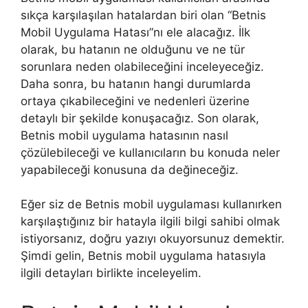
sıkça karşılaşılan hatalardan biri olan “Betnis
Mobil Uygulama Hatası”nı ele alacağız. İlk
olarak, bu hatanın ne olduğunu ve ne tür
sorunlara neden olabileceğini inceleyeceğiz.
Daha sonra, bu hatanın hangi durumlarda
ortaya çıkabileceğini ve nedenleri üzerine
detaylı bir şekilde konuşacağız. Son olarak,
Betnis mobil uygulama hatasının nasıl
çözülebileceği ve kullanıcıların bu konuda neler
yapabileceği konusuna da değineceğiz.
Eğer siz de Betnis mobil uygulaması kullanırken
karşılaştığınız bir hatayla ilgili bilgi sahibi olmak
istiyorsanız, doğru yazıyı okuyorsunuz demektir.
Şimdi gelin, Betnis mobil uygulama hatasıyla
ilgili detayları birlikte inceleyelim.