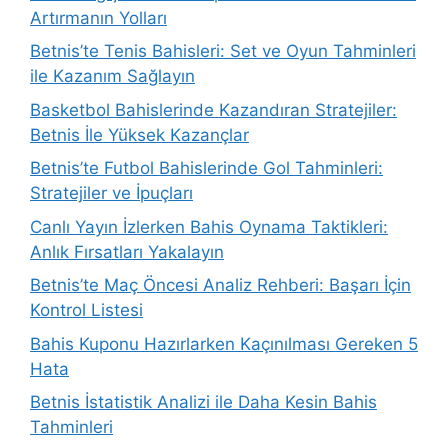
Artırmanın Yolları
Betnis’te Tenis Bahisleri: Set ve Oyun Tahminleri
ile Kazanım Sağlayın
Basketbol Bahislerinde Kazandıran Stratejiler:
Betnis İle Yüksek Kazançlar
Betnis’te Futbol Bahislerinde Gol Tahminleri:
Stratejiler ve İpuçları
Canlı Yayın İzlerken Bahis Oynama Taktikleri:
Anlık Fırsatları Yakalayın
Betnis’te Maç Öncesi Analiz Rehberi: Başarı İçin
Kontrol Listesi
Bahis Kuponu Hazırlarken Kaçınılması Gereken 5
Hata
Betnis İstatistik Analizi ile Daha Kesin Bahis
Tahminleri