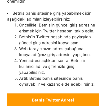
önemlidir.
Betnis bahis sitesine giriş yapabilmek için
aşağıdaki adımları izleyebilirsiniz:
Öncelikle, Betnis’in güncel giriş adresine
erişmek için Twitter hesabını takip edin.
Betnis’in Twitter hesabında paylaşılan
güncel giriş adresini kopyalayın.
Web tarayıcınızın adres çubuğuna
kopyaladığınız giriş adresini yapıştırın.
Yeni adresi açtıktan sonra, Betnis’in
kullanıcı adı ve şifrenizle giriş
yapabilirsiniz.
Artık Betnis bahis sitesinde bahis
oynayabilir ve kazanç elde edebilirsiniz.
Betnis Twitter Adresi