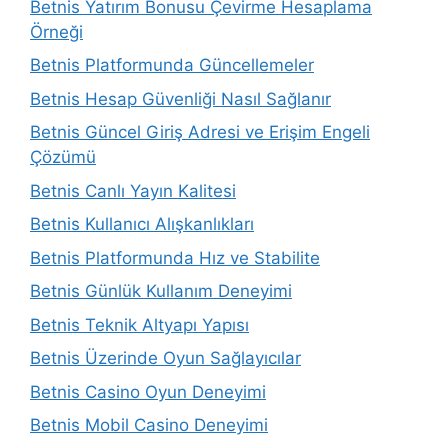
Betnis Yatırım Bonusu Çevirme Hesaplama
Örneği
Betnis Platformunda Güncellemeler
Betnis Hesap Güvenliği Nasıl Sağlanır
Betnis Güncel Giriş Adresi ve Erişim Engeli
Çözümü
Betnis Canlı Yayın Kalitesi
Betnis Kullanıcı Alışkanlıkları
Betnis Platformunda Hız ve Stabilite
Betnis Günlük Kullanım Deneyimi
Betnis Teknik Altyapı Yapısı
Betnis Üzerinde Oyun Sağlayıcılar
Betnis Casino Oyun Deneyimi
Betnis Mobil Casino Deneyimi