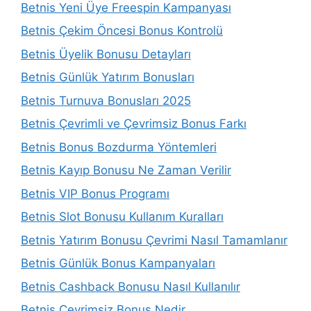
Betnis Yeni Üye Freespin Kampanyası
Betnis Çekim Öncesi Bonus Kontrolü
Betnis Üyelik Bonusu Detayları
Betnis Günlük Yatırım Bonusları
Betnis Turnuva Bonusları 2025
Betnis Çevrimli ve Çevrimsiz Bonus Farkı
Betnis Bonus Bozdurma Yöntemleri
Betnis Kayıp Bonusu Ne Zaman Verilir
Betnis VIP Bonus Programı
Betnis Slot Bonusu Kullanım Kuralları
Betnis Yatırım Bonusu Çevrimi Nasıl Tamamlanır
Betnis Günlük Bonus Kampanyaları
Betnis Cashback Bonusu Nasıl Kullanılır
Betnis Çevrimsiz Bonus Nedir