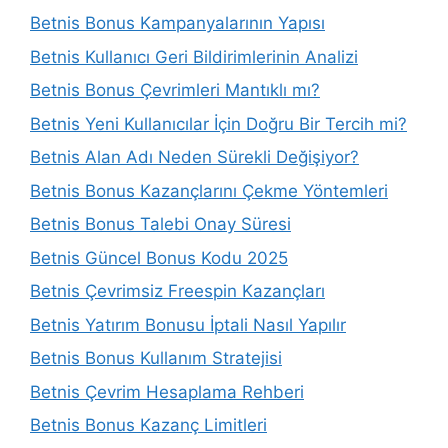
Betnis Bonus Kampanyalarının Yapısı
Betnis Kullanıcı Geri Bildirimlerinin Analizi
Betnis Bonus Çevrimleri Mantıklı mı?
Betnis Yeni Kullanıcılar İçin Doğru Bir Tercih mi?
Betnis Alan Adı Neden Sürekli Değişiyor?
Betnis Bonus Kazançlarını Çekme Yöntemleri
Betnis Bonus Talebi Onay Süresi
Betnis Güncel Bonus Kodu 2025
Betnis Çevrimsiz Freespin Kazançları
Betnis Yatırım Bonusu İptali Nasıl Yapılır
Betnis Bonus Kullanım Stratejisi
Betnis Çevrim Hesaplama Rehberi
Betnis Bonus Kazanç Limitleri