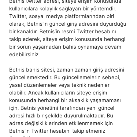
Betnis twitter adresi, siteye erişim konusunda
kullanıcılara kolaylık sağlayan bir yöntemdir.
Twitter, sosyal medya platformlarından biri
olarak, Betnis’in güncel giriş adresini duyurduğu
bir kanaldır. Betnis’in resmi Twitter hesabını
takip ederek, siteye erişim konusunda herhangi
bir sorun yaşamadan bahis oynamaya devam
edebilirsiniz.
Betnis bahis sitesi, zaman zaman giriş adresini
güncellemektedir. Bu güncellemelerin sebebi,
yasal düzenlemeler veya teknik nedenler
olabilir. Ancak kullanıcıların siteye erişim
konusunda herhangi bir aksaklık yaşamaması
için, Betnis yönetimi tarafından yeni güncel
adresi hızlı bir şekilde duyurulmaktadır. Bu
adres değişikliklerinden etkilenmemek için
Betnis’in Twitter hesabını takip etmeniz