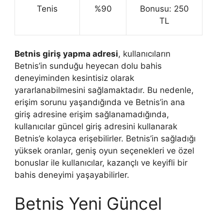
Tenis
%90
Bonusu: 250
TL
Betnis giriş yapma adresi
, kullanıcıların
Betnis’in sunduğu heyecan dolu bahis
deneyiminden kesintisiz olarak
yararlanabilmesini sağlamaktadır. Bu nedenle,
erişim sorunu yaşandığında ve Betnis’in ana
giriş adresine erişim sağlanamadığında,
kullanıcılar güncel giriş adresini kullanarak
Betnis’e kolayca erişebilirler. Betnis’in sağladığı
yüksek oranlar, geniş oyun seçenekleri ve özel
bonuslar ile kullanıcılar, kazançlı ve keyifli bir
bahis deneyimi yaşayabilirler.
Betnis Yeni Güncel