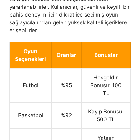
yararlanabilirler. Kullanıcılar, güvenli ve keyifli bir
bahis deneyimi için dikkatlice seçilmiş oyun
sağlayıcılarından gelen yüksek kaliteli içeriklere
erişebilirler.
Oyun
Oranlar
Bonuslar
Seçenekleri
Hoşgeldin
Futbol
%95
Bonusu: 100
TL
Kayıp Bonusu:
Basketbol
%92
500 TL
Yatırım