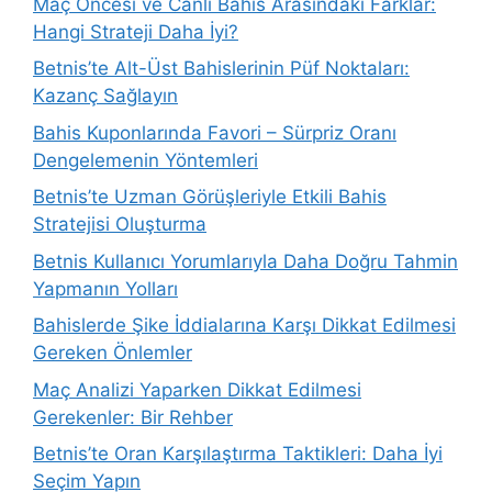
Maç Öncesi ve Canlı Bahis Arasındaki Farklar:
Hangi Strateji Daha İyi?
Betnis’te Alt-Üst Bahislerinin Püf Noktaları:
Kazanç Sağlayın
Bahis Kuponlarında Favori – Sürpriz Oranı
Dengelemenin Yöntemleri
Betnis’te Uzman Görüşleriyle Etkili Bahis
Stratejisi Oluşturma
Betnis Kullanıcı Yorumlarıyla Daha Doğru Tahmin
Yapmanın Yolları
Bahislerde Şike İddialarına Karşı Dikkat Edilmesi
Gereken Önlemler
Maç Analizi Yaparken Dikkat Edilmesi
Gerekenler: Bir Rehber
Betnis’te Oran Karşılaştırma Taktikleri: Daha İyi
Seçim Yapın