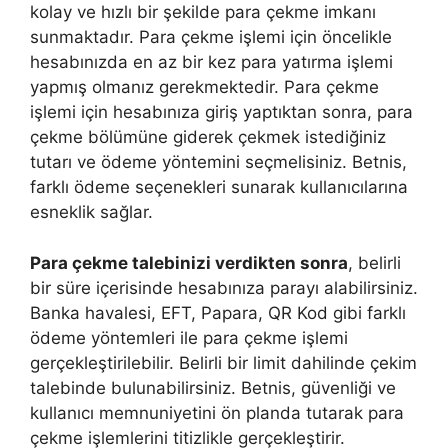
kolay ve hızlı bir şekilde para çekme imkanı
sunmaktadır. Para çekme işlemi için öncelikle
hesabınızda en az bir kez para yatırma işlemi
yapmış olmanız gerekmektedir. Para çekme
işlemi için hesabınıza giriş yaptıktan sonra, para
çekme bölümüne giderek çekmek istediğiniz
tutarı ve ödeme yöntemini seçmelisiniz. Betnis,
farklı ödeme seçenekleri sunarak kullanıcılarına
esneklik sağlar.
Para çekme talebinizi verdikten sonra
, belirli
bir süre içerisinde hesabınıza parayı alabilirsiniz.
Banka havalesi, EFT, Papara, QR Kod gibi farklı
ödeme yöntemleri ile para çekme işlemi
gerçekleştirilebilir. Belirli bir limit dahilinde çekim
talebinde bulunabilirsiniz. Betnis, güvenliği ve
kullanıcı memnuniyetini ön planda tutarak para
çekme işlemlerini titizlikle gerçekleştirir.