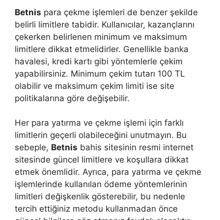
Betnis
para çekme işlemleri de benzer şekilde
belirli limitlere tabidir. Kullanıcılar, kazançlarını
çekerken belirlenen minimum ve maksimum
limitlere dikkat etmelidirler. Genellikle banka
havalesi, kredi kartı gibi yöntemlerle çekim
yapabilirsiniz. Minimum çekim tutarı 100 TL
olabilir ve maksimum çekim limiti ise site
politikalarına göre değişebilir.
Her para yatırma ve çekme işlemi için farklı
limitlerin geçerli olabileceğini unutmayın. Bu
sebeple,
Betnis
bahis sitesinin resmi internet
sitesinde güncel limitlere ve koşullara dikkat
etmek önemlidir. Ayrıca, para yatırma ve çekme
işlemlerinde kullanılan ödeme yöntemlerinin
limitleri değişkenlik gösterebilir, bu nedenle
tercih ettiğiniz metodu kullanmadan önce