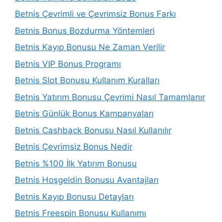
Betnis Çevrimli ve Çevrimsiz Bonus Farkı
Betnis Bonus Bozdurma Yöntemleri
Betnis Kayıp Bonusu Ne Zaman Verilir
Betnis VIP Bonus Programı
Betnis Slot Bonusu Kullanım Kuralları
Betnis Yatırım Bonusu Çevrimi Nasıl Tamamlanır
Betnis Günlük Bonus Kampanyaları
Betnis Cashback Bonusu Nasıl Kullanılır
Betnis Çevrimsiz Bonus Nedir
Betnis %100 İlk Yatırım Bonusu
Betnis Hoşgeldin Bonusu Avantajları
Betnis Kayıp Bonusu Detayları
Betnis Freespin Bonusu Kullanımı