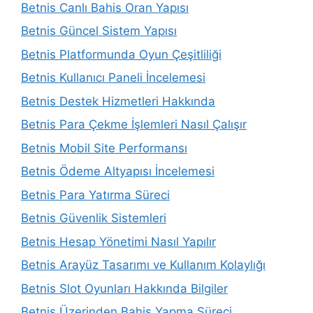
Betnis Canlı Bahis Oran Yapısı
Betnis Güncel Sistem Yapısı
Betnis Platformunda Oyun Çeşitliliği
Betnis Kullanıcı Paneli İncelemesi
Betnis Destek Hizmetleri Hakkında
Betnis Para Çekme İşlemleri Nasıl Çalışır
Betnis Mobil Site Performansı
Betnis Ödeme Altyapısı İncelemesi
Betnis Para Yatırma Süreci
Betnis Güvenlik Sistemleri
Betnis Hesap Yönetimi Nasıl Yapılır
Betnis Arayüz Tasarımı ve Kullanım Kolaylığı
Betnis Slot Oyunları Hakkında Bilgiler
Betnis Üzerinden Bahis Yapma Süreci