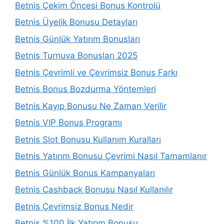
Betnis Çekim Öncesi Bonus Kontrolü
Betnis Üyelik Bonusu Detayları
Betnis Günlük Yatırım Bonusları
Betnis Turnuva Bonusları 2025
Betnis Çevrimli ve Çevrimsiz Bonus Farkı
Betnis Bonus Bozdurma Yöntemleri
Betnis Kayıp Bonusu Ne Zaman Verilir
Betnis VIP Bonus Programı
Betnis Slot Bonusu Kullanım Kuralları
Betnis Yatırım Bonusu Çevrimi Nasıl Tamamlanır
Betnis Günlük Bonus Kampanyaları
Betnis Cashback Bonusu Nasıl Kullanılır
Betnis Çevrimsiz Bonus Nedir
Betnis %100 İlk Yatırım Bonusu