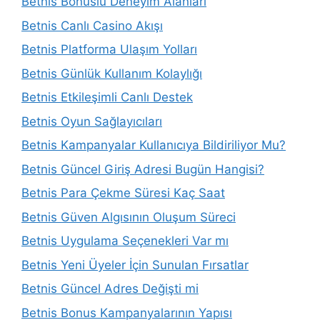
Betnis Bonuslu Deneyim Alanları
Betnis Canlı Casino Akışı
Betnis Platforma Ulaşım Yolları
Betnis Günlük Kullanım Kolaylığı
Betnis Etkileşimli Canlı Destek
Betnis Oyun Sağlayıcıları
Betnis Kampanyalar Kullanıcıya Bildiriliyor Mu?
Betnis Güncel Giriş Adresi Bugün Hangisi?
Betnis Para Çekme Süresi Kaç Saat
Betnis Güven Algısının Oluşum Süreci
Betnis Uygulama Seçenekleri Var mı
Betnis Yeni Üyeler İçin Sunulan Fırsatlar
Betnis Güncel Adres Değişti mi
Betnis Bonus Kampanyalarının Yapısı