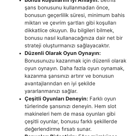
Bonus Koşullarını İyi Anlayın:
Betnis
şans bonusunu kullanmadan önce,
bonusun geçerlilik süresi, minimum bahis
miktarı ve çevrim şartları gibi koşulları
dikkatlice okuyun. Bu bilgileri bilmek,
bonusu nasıl kullanacağınıza dair net bir
strateji oluşturmanızı sağlayacaktır.
Düzenli Olarak Oyun Oynayın:
Bonusunuzu kazanmak için düzenli olarak
oyun oynayın. Daha fazla oyun oynamak,
kazanma şansınızı artırır ve bonusun
avantajlarından en iyi şekilde
yararlanmanızı sağlar.
Çeşitli Oyunları Deneyin:
Farklı oyun
türlerinde şansınızı deneyin. Hem slot
makineleri hem de masa oyunları gibi
çeşitli oyunlar, bonusu farklı şekillerde
değerlendirme fırsatı sunar.