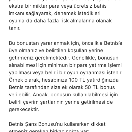
ekstra bir miktar para veya ücretsiz bahis
imkanı sağlayarak, denemek istedikleri
oyunlarda daha fazla risk almalarına olanak
tanır.
Bu bonustan yararlanmak için, öncelikle Betnis’e
üye olmanız ve belirtilen koşulları yerine
getirmeniz gerekmektedir. Genellikle, bonusun
alınabilmesi için minimun bir para yatırma işlemi
yapılması veya belirli bir oyun oynanması istenir.
Örnek olarak, hesabınıza 100 TL yatırdığınızda
Betnis tarafından size ek olarak 50 TL bonus
verilebilir. Ancak, bonusun kullanılabilmesi için
belirli çevrim şartlarının yerine getirilmesi de
gerekecektir.
Betnis Şans Bonusu’nu kullanırken dikkat
etmeniz gereken birkaç nokta var: