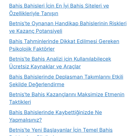
Bahis Bahisleri İçin En İyi Bahis Siteleri ve
Özellikleriyle Tanışın
Betnis’te Oynanan Handikap Bahislerinin Riskleri
ve Kazanç Potansiyeli
Bahis Tahminlerinde Dikkat Edilmesi Gereken
Psikolojik Faktörler
Betnis’te Bahis Analizi için Kullanılabilecek
Ücretsiz Kaynaklar ve Araçlar
Bahis Bahislerinde Deplasman Takımlarını Etkili
Şekilde Değerlendirme
Betnis’te Bahis Kazançlarını Maksimize Etmenin
Taktikleri
Bahis Bahislerinde Kaybettiğinizde Ne
Yapmalısınız?
Betnis’te Yeni Başlayanlar İçin Temel Bahis