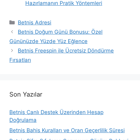
Hazırlamanın Pratik Yöntemleri
K
Betnis Adresi
a
Betnis Doğum Günü Bonusu: Özel
t
Gününüzde Yüzde Yüz Eğlence
e
Betnis Freespin ile Ücretsiz Döndürme
g
Fırsatları
o
r
i
l
e
Son Yazılar
r
Betnis Canlı Destek Üzerinden Hesap
Doğrulama
Betnis Bahis Kuralları ve Oran Geçerlilik Süresi