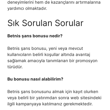
deneyimlerini hem de kazançlarını artırmalarına
yardımcı olmaktadır.
Sık Sorulan Sorular
Betnis şans bonusu nedir?
Betnis şans bonusu, yeni veya mevcut
kullanıcıların belirli koşullar altında avantaj
sağlamak amacıyla tanımlanan bir promosyon
türüdür.
Bu bonusu nasıl alabilirim?
Betnis şans bonusunu almak için kayıt olurken
veya belirli bir yatırımdan sonra web sitesindeki
ilgili kampanyaya katılmanız gerekmektedir.