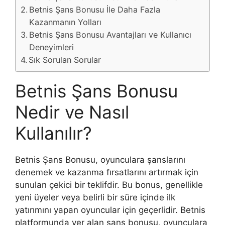
Betnis Şans Bonusu İle Daha Fazla
Kazanmanın Yolları
Betnis Şans Bonusu Avantajları ve Kullanıcı
Deneyimleri
Sık Sorulan Sorular
Betnis Şans Bonusu
Nedir ve Nasıl
Kullanılır?
Betnis Şans Bonusu, oyunculara şanslarını
denemek ve kazanma fırsatlarını artırmak için
sunulan çekici bir teklifdir. Bu bonus, genellikle
yeni üyeler veya belirli bir süre içinde ilk
yatırımını yapan oyuncular için geçerlidir. Betnis
platformunda yer alan şans bonusu, oyunculara