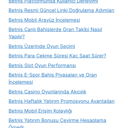
Betnis Platformunda Kullanıcı Deneyimi
Betnis Resmi Güncel Linki Doğrulama Adımları
Betnis Mobil Arayüz İncelemesi
Betnis Canlı Bahislerde Oran Takibi Nasıl
Yapılır?
Betnis Üzerinde Oyun Seçimi
Betnis Para Çekme Süresi Kaç Saat Sürer?
Betnis Slot Oyun Performansı
Betnis E-Spor Bahis Piyasaları ve Oran
İncelemesi
Betnis Casino Oyunlarında Akıcılık
Betnis Haftalık Yatırım Promosyonu Avantajları
Betnis Mobil Erişim Kolaylığı
Betnis Yatırım Bonusu Çevirme Hesaplama
Örneği