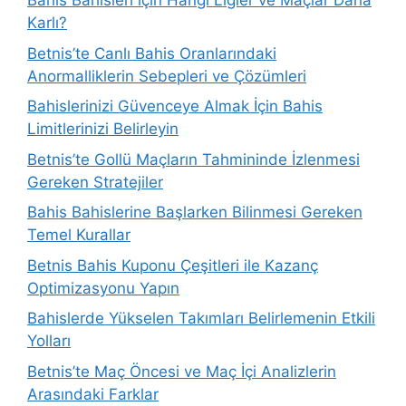
Bahis Bahisleri için Hangi Ligler ve Maçlar Daha
Karlı?
Betnis’te Canlı Bahis Oranlarındaki
Anormalliklerin Sebepleri ve Çözümleri
Bahislerinizi Güvenceye Almak İçin Bahis
Limitlerinizi Belirleyin
Betnis’te Gollü Maçların Tahmininde İzlenmesi
Gereken Stratejiler
Bahis Bahislerine Başlarken Bilinmesi Gereken
Temel Kurallar
Betnis Bahis Kuponu Çeşitleri ile Kazanç
Optimizasyonu Yapın
Bahislerde Yükselen Takımları Belirlemenin Etkili
Yolları
Betnis’te Maç Öncesi ve Maç İçi Analizlerin
Arasındaki Farklar