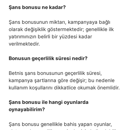
Şans bonusu ne kadar?
Şans bonusunun miktarı, kampanyaya bağlı
olarak değişiklik göstermektedir; genellikle ilk
yatırımınızın belirli bir yüzdesi kadar
verilmektedir.
Bonusun geçerlilik süresi nedir?
Betnis şans bonusunun geçerlilik süresi,
kampanya şartlarına göre değişir; bu nedenle
kullanım koşullarını dikkatlice okumak önemlidir.
Şans bonusu ile hangi oyunlarda
oynayabilirim?
Şans bonusu genellikle bahis yapan oyunlar,