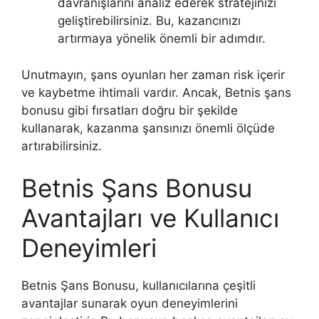
davranışlarını analiz ederek stratejinizi
geliştirebilirsiniz. Bu, kazancınızı
artırmaya yönelik önemli bir adımdır.
Unutmayın, şans oyunları her zaman risk içerir
ve kaybetme ihtimali vardır. Ancak, Betnis şans
bonusu gibi fırsatları doğru bir şekilde
kullanarak, kazanma şansınızı önemli ölçüde
artırabilirsiniz.
Betnis Şans Bonusu
Avantajları ve Kullanıcı
Deneyimleri
Betnis Şans Bonusu, kullanıcılarına çeşitli
avantajlar sunarak oyun deneyimlerini