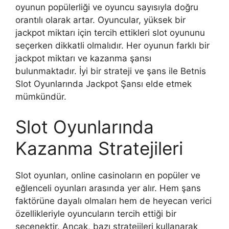
oyunun popülerliği ve oyuncu sayısıyla doğru
orantılı olarak artar. Oyuncular, yüksek bir
jackpot miktarı için tercih ettikleri slot oyununu
seçerken dikkatli olmalıdır. Her oyunun farklı bir
jackpot miktarı ve kazanma şansı
bulunmaktadır. İyi bir strateji ve şans ile Betnis
Slot Oyunlarında Jackpot Şansı elde etmek
mümkündür.
Slot Oyunlarında
Kazanma Stratejileri
Slot oyunları, online casinoların en popüler ve
eğlenceli oyunları arasında yer alır. Hem şans
faktörüne dayalı olmaları hem de heyecan verici
özellikleriyle oyuncuların tercih ettiği bir
seçenektir. Ancak, bazı stratejileri kullanarak