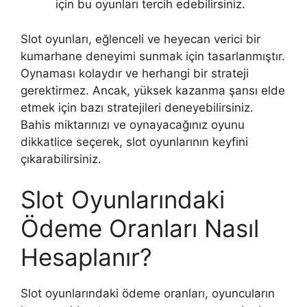
için bu oyunları tercih edebilirsiniz.
Slot oyunları, eğlenceli ve heyecan verici bir
kumarhane deneyimi sunmak için tasarlanmıştır.
Oynaması kolaydır ve herhangi bir strateji
gerektirmez. Ancak, yüksek kazanma şansı elde
etmek için bazı stratejileri deneyebilirsiniz.
Bahis miktarınızı ve oynayacağınız oyunu
dikkatlice seçerek, slot oyunlarının keyfini
çıkarabilirsiniz.
Slot Oyunlarındaki
Ödeme Oranları Nasıl
Hesaplanır?
Slot oyunlarındaki ödeme oranları, oyuncuların