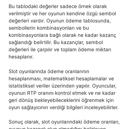
Bu tablodaki değerler sadece örnek olarak
verilmiştir ve her oyunun kendine özgü sembol
değerleri vardır. Oyunun ödeme tablosunda,
sembollerin kombinasyonları ve bu
kombinasyonlara bağlı olarak ne kadar kazanç
sağlandığı belirtilir. Bu kazançlar, sembol
değerleri ile çarpılır ve toplam ödeme miktarı
hesaplanır.
Slot oyunlarında ödeme oranlarının
hesaplanması, matematiksel hesaplamalar ve
istatistiksel veriler üzerinden yapılır. Oyuncular,
oyunun RTP oranını kontrol etmek ve ne kadar
geri dönüş bekleyebileceklerini öğrenmek için
oyun sağlayıcının verdiği bilgileri inceleyebilirler.
Sonuç olarak, slot oyunlarındaki ödeme oranları,