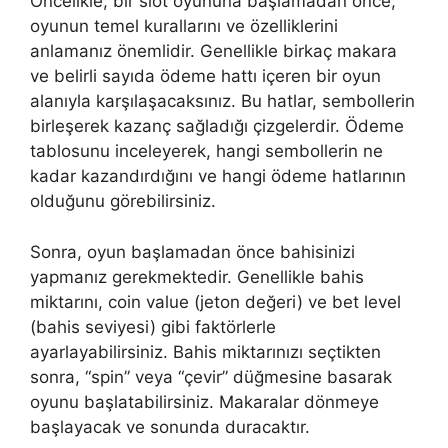
Öncelikle, bir slot oyununa başlamadan önce,
oyunun temel kurallarını ve özelliklerini
anlamanız önemlidir. Genellikle birkaç makara
ve belirli sayıda ödeme hattı içeren bir oyun
alanıyla karşılaşacaksınız. Bu hatlar, sembollerin
birleşerek kazanç sağladığı çizgelerdir. Ödeme
tablosunu inceleyerek, hangi sembollerin ne
kadar kazandırdığını ve hangi ödeme hatlarının
olduğunu görebilirsiniz.
Sonra, oyun başlamadan önce bahisinizi
yapmanız gerekmektedir. Genellikle bahis
miktarını, coin value (jeton değeri) ve bet level
(bahis seviyesi) gibi faktörlerle
ayarlayabilirsiniz. Bahis miktarınızı seçtikten
sonra, “spin” veya “çevir” düğmesine basarak
oyunu başlatabilirsiniz. Makaralar dönmeye
başlayacak ve sonunda duracaktır.