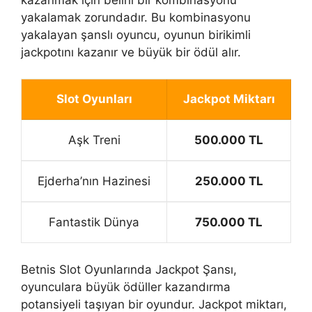
yakalamak zorundadır. Bu kombinasyonu
yakalayan şanslı oyuncu, oyunun birikimli
jackpotını kazanır ve büyük bir ödül alır.
Slot Oyunları
Jackpot Miktarı
Aşk Treni
500.000 TL
Ejderha’nın Hazinesi
250.000 TL
Fantastik Dünya
750.000 TL
Betnis Slot Oyunlarında Jackpot Şansı,
oyunculara büyük ödüller kazandırma
potansiyeli taşıyan bir oyundur. Jackpot miktarı,