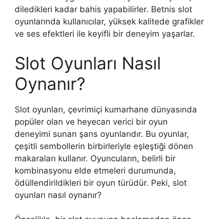
diledikleri kadar bahis yapabilirler. Betnis slot
oyunlarında kullanıcılar, yüksek kalitede grafikler
ve ses efektleri ile keyifli bir deneyim yaşarlar.
Slot Oyunları Nasıl
Oynanır?
Slot oyunları, çevrimiçi kumarhane dünyasında
popüler olan ve heyecan verici bir oyun
deneyimi sunan şans oyunlarıdır. Bu oyunlar,
çeşitli sembollerin birbirleriyle eşleştiği dönen
makaraları kullanır. Oyuncuların, belirli bir
kombinasyonu elde etmeleri durumunda,
ödüllendirildikleri bir oyun türüdür. Peki, slot
oyunları nasıl oynanır?