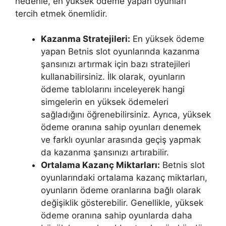
nedenle, en yüksek ödeme yapan oyunları
tercih etmek önemlidir.
Kazanma Stratejileri:
En yüksek ödeme
yapan Betnis slot oyunlarında kazanma
şansınızı artırmak için bazı stratejileri
kullanabilirsiniz. İlk olarak, oyunların
ödeme tablolarını inceleyerek hangi
simgelerin en yüksek ödemeleri
sağladığını öğrenebilirsiniz. Ayrıca, yüksek
ödeme oranına sahip oyunları denemek
ve farklı oyunlar arasında geçiş yapmak
da kazanma şansınızı artırabilir.
Ortalama Kazanç Miktarları:
Betnis slot
oyunlarındaki ortalama kazanç miktarları,
oyunların ödeme oranlarına bağlı olarak
değişiklik gösterebilir. Genellikle, yüksek
ödeme oranına sahip oyunlarda daha