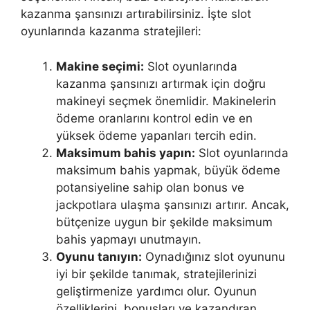
kazanma şansınızı artırabilirsiniz. İşte slot
oyunlarında kazanma stratejileri:
Makine seçimi:
Slot oyunlarında
kazanma şansınızı artırmak için doğru
makineyi seçmek önemlidir. Makinelerin
ödeme oranlarını kontrol edin ve en
yüksek ödeme yapanları tercih edin.
Maksimum bahis yapın:
Slot oyunlarında
maksimum bahis yapmak, büyük ödeme
potansiyeline sahip olan bonus ve
jackpotlara ulaşma şansınızı artırır. Ancak,
bütçenize uygun bir şekilde maksimum
bahis yapmayı unutmayın.
Oyunu tanıyın:
Oynadığınız slot oyununu
iyi bir şekilde tanımak, stratejilerinizi
geliştirmenize yardımcı olur. Oyunun
özelliklerini, bonusları ve kazandıran