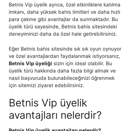
Betnis Vip üyelik ayrıca, özel etkinliklere katılma
imkanı, daha yüksek bahis limitleri ve daha hızlı
para çekme gibi avantajlar da sunmaktadır. Bu
üyelik türü sayesinde, Betnis bahis sitesindeki
deneyiminizi daha da özel hale getirebilirsiniz.
Eğer Betnis bahis sitesinde sık sık oyun oynuyor
ve özel avantajlardan faydalanmak istiyorsanız,
Betnis Vip üyeliği
sizin için ideal olabilir. Bu
üyelik türü hakkında daha fazla bilgi almak ve
nasıl başvuruda bulunabileceğinizi öğrenmek
için sitemizi ziyaret edebilirsiniz.
Betnis Vip üyelik
avantajları nelerdir?
Betnis Vip üyelik avantajları nelerdir?