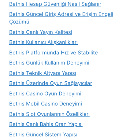
Betnis Hesap Güvenliği Nasıl Sağlanır
Betnis Güncel Giriş Adresi ve Erişim Engeli
Çözümü
Betnis Canlı Yayın Kalitesi
Betnis Kullanıcı Alışkanlıkları
Betnis Platformunda Hız ve Stabilite
Betnis Günlük Kullanım Deneyimi
Betnis Teknik Altyapı Yapısı
Betnis Üzerinde Oyun Sağlayıcılar
Betnis Casino Oyun Deneyimi
Betnis Mobil Casino Deneyimi
Betnis Slot Oyunlarının Özellikleri
Betnis Canlı Bahis Oran Yapısı
Betnis Güncel Sistem Yapısı