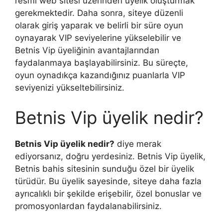
resmi web sitesi üzerinden üyelik oluşturmak
gerekmektedir. Daha sonra, siteye düzenli
olarak giriş yaparak ve belirli bir süre oyun
oynayarak VIP seviyelerine yükselebilir ve
Betnis Vip üyeliğinin avantajlarından
faydalanmaya başlayabilirsiniz. Bu süreçte,
oyun oynadıkça kazandığınız puanlarla VIP
seviyenizi yükseltebilirsiniz.
Betnis Vip üyelik nedir?
Betnis Vip üyelik nedir?
diye merak
ediyorsanız, doğru yerdesiniz. Betnis Vip üyelik,
Betnis bahis sitesinin sunduğu özel bir üyelik
türüdür. Bu üyelik sayesinde, siteye daha fazla
ayrıcalıklı bir şekilde erişebilir, özel bonuslar ve
promosyonlardan faydalanabilirsiniz.