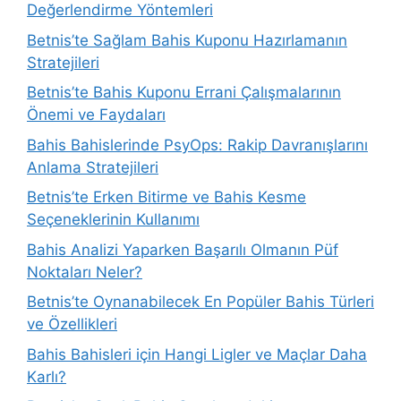
Değerlendirme Yöntemleri
Betnis’te Sağlam Bahis Kuponu Hazırlamanın
Stratejileri
Betnis’te Bahis Kuponu Errani Çalışmalarının
Önemi ve Faydaları
Bahis Bahislerinde PsyOps: Rakip Davranışlarını
Anlama Stratejileri
Betnis’te Erken Bitirme ve Bahis Kesme
Seçeneklerinin Kullanımı
Bahis Analizi Yaparken Başarılı Olmanın Püf
Noktaları Neler?
Betnis’te Oynanabilecek En Popüler Bahis Türleri
ve Özellikleri
Bahis Bahisleri için Hangi Ligler ve Maçlar Daha
Karlı?