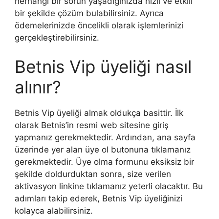
herhangi bir sorun yaşadığınızda hızlı ve etkili
bir şekilde çözüm bulabilirsiniz. Ayrıca
ödemelerinizde öncelikli olarak işlemlerinizi
gerçekleştirebilirsiniz.
Betnis Vip üyeliği nasıl
alınır?
Betnis Vip üyeliği almak oldukça basittir. İlk
olarak Betnis’in resmi web sitesine giriş
yapmanız gerekmektedir. Ardından, ana sayfa
üzerinde yer alan üye ol butonuna tıklamanız
gerekmektedir. Üye olma formunu eksiksiz bir
şekilde doldurduktan sonra, size verilen
aktivasyon linkine tıklamanız yeterli olacaktır. Bu
adımları takip ederek, Betnis Vip üyeliğinizi
kolayca alabilirsiniz.