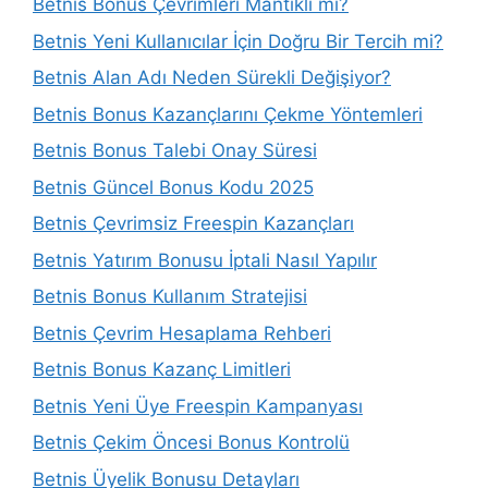
Betnis Bonus Çevrimleri Mantıklı mı?
Betnis Yeni Kullanıcılar İçin Doğru Bir Tercih mi?
Betnis Alan Adı Neden Sürekli Değişiyor?
Betnis Bonus Kazançlarını Çekme Yöntemleri
Betnis Bonus Talebi Onay Süresi
Betnis Güncel Bonus Kodu 2025
Betnis Çevrimsiz Freespin Kazançları
Betnis Yatırım Bonusu İptali Nasıl Yapılır
Betnis Bonus Kullanım Stratejisi
Betnis Çevrim Hesaplama Rehberi
Betnis Bonus Kazanç Limitleri
Betnis Yeni Üye Freespin Kampanyası
Betnis Çekim Öncesi Bonus Kontrolü
Betnis Üyelik Bonusu Detayları