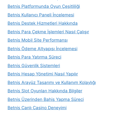
Betnis Platformunda Oyun Çeşitliliği
Betnis Kullanıcı Paneli İncelemesi
Betnis Destek Hizmetleri Hakkında
Betnis Para Çekme İşlemleri Nasıl Çalışır
Betnis Mobil Site Performansı
Betnis Ödeme Altyapısı İncelemesi
Betnis Para Yatırma Süreci
Betnis Güvenlik Sistemleri
Betnis Hesap Yönetimi Nasıl Yapılır
Betnis Arayüz Tasarımı ve Kullanım Kolaylığı
Betnis Slot Oyunları Hakkında Bilgiler
Betnis Üzerinden Bahis Yapma Süreci
Betnis Canlı Casino Deneyimi