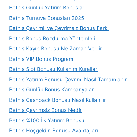
Betnis Günlük Yatırım Bonusları
Betnis Turnuva Bonusları 2025
Betnis Çevrimli ve Çevrimsiz Bonus Farkı
Betnis Bonus Bozdurma Yöntemleri
Betnis Kayıp Bonusu Ne Zaman Verilir
Betnis VIP Bonus Programı
Betnis Slot Bonusu Kullanım Kuralları
Betnis Yatırım Bonusu Çevrimi Nasıl Tamamlanır
Betnis Günlük Bonus Kampanyaları
Betnis Cashback Bonusu Nasıl Kullanılır
Betnis Çevrimsiz Bonus Nedir
Betnis %100 İlk Yatırım Bonusu
Betnis Hoşgeldin Bonusu Avantajları