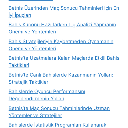
Betnis Üzerinden Maç Sonucu Tahminleri için En
İyi İpuçları
Bahis Kuponu Hazırlarken Lig Analizi Yapmanın
Önemi ve Yöntemleri
Bahis Stratejileriyle Kaybetmeden Oynamanın
Önemi ve Yöntemleri
Betnis’te Uzatmalara Kalan Maçlarda Etkili Bahis
Taktikleri
Betnis’te Canlı Bahislerde Kazanmanın Yolları:
Stratejik Taktikler
Bahislerde Oyuncu Performansını
Değerlendirmenin Yolları
Betnis’te Maç Sonucu Tahminlerinde Uzman
Yöntemler ve Stratejiler
Bahislerde İstatistik Programları Kullanarak