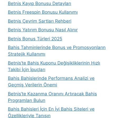
Betnis Kayıp Bonusu Detayları
Betnis Freespin Bonusu Kullanımı
Betnis Çevrim Şartları Rehberi
Betnis Yatırım Bonusu Nasıl Alınır
Betnis Bonus Türleri 2025
Bahis Tahminlerinde Bonus ve Promosyonların
Stratejik Kullanımı
Betnis’te Bahis Kuponu Değişikliklerinin Hızlı
Takibi İçin İpuçları
Bahis Bahislerinde Performans Analizi ve
Geçmiş Verilerin Önemi
Betnis’te Kazanma Oranını Artıracak Bahis
Programları Bulun
Bahis Bahisleri İçin En İyi Bahis Siteleri ve
Özellikleriyle Tanışın