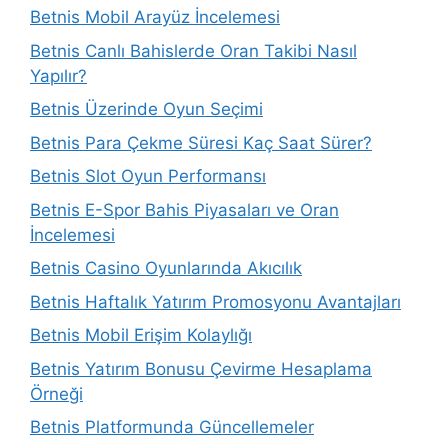
Betnis Mobil Arayüz İncelemesi
Betnis Canlı Bahislerde Oran Takibi Nasıl
Yapılır?
Betnis Üzerinde Oyun Seçimi
Betnis Para Çekme Süresi Kaç Saat Sürer?
Betnis Slot Oyun Performansı
Betnis E-Spor Bahis Piyasaları ve Oran
İncelemesi
Betnis Casino Oyunlarında Akıcılık
Betnis Haftalık Yatırım Promosyonu Avantajları
Betnis Mobil Erişim Kolaylığı
Betnis Yatırım Bonusu Çevirme Hesaplama
Örneği
Betnis Platformunda Güncellemeler