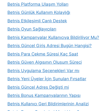
Betnis Platforma Ulaşım Yolları
Betnis Günlük Kullanım Kolaylığı
Betnis Etkileşimli Canlı Destek
Betnis Oyun Sağlayıcıları
Betnis Kampanyalar Kullanıcıya Bildiriliyor Mu?
Betnis Güncel Giriş Adresi Bugün Hangisi?
Betnis Para Çekme Süresi Kaç Saat
Betnis Güven Algısının Oluşum Süreci
Betnis Uygulama Seçenekleri Var mı
Betnis Yeni Üyeler İçin Sunulan Fırsatlar
Betnis Güncel Adres Değişti mi
Betnis Bonus Kampanyalarının Yapısı
Betnis Kullanıcı Geri Bildirimlerinin Analizi