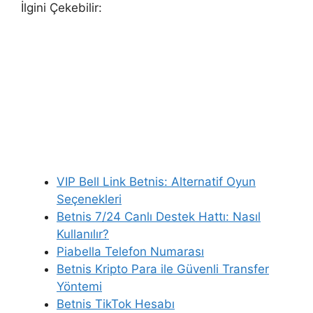
İlgini Çekebilir:
VIP Bell Link Betnis: Alternatif Oyun
Seçenekleri
Betnis 7/24 Canlı Destek Hattı: Nasıl
Kullanılır?
Piabella Telefon Numarası
Betnis Kripto Para ile Güvenli Transfer
Yöntemi
Betnis TikTok Hesabı