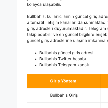
kolayca ulaşabilir.
Bullbahis, kullanıcılarının güncel giriş a
alternatif iletişim kanalları da sunmaktad
giriş adresleri duyurulmaktadır. Telegram 
takip edebilir ve en güncel bilgilere erişebi
güncel giriş adreslerine ulaşma imkanına s
Bullbahis güncel giriş adresi
Bullbahis Twitter hesabı
Bullbahis Telegram kanalı
Giriş Yöntemi
Bullbahis Giriş