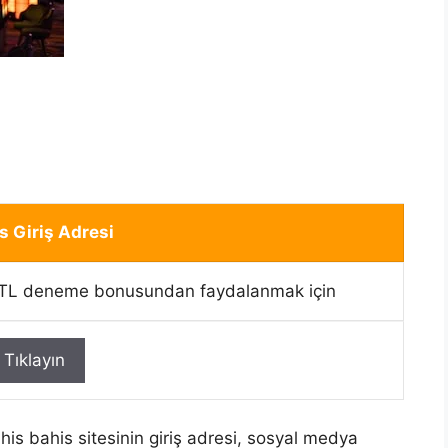
s Giriş Adresi
00 TL deneme bonusundan faydalanmak için
Tıklayın
is bahis sitesinin giriş adresi, sosyal medya