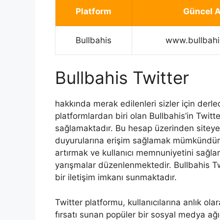
Platform
Güncel 
Bullbahis
www.bullbah
Bullbahis Twitter
hakkında merak edilenleri sizler için derled
platformlardan biri olan Bullbahis’in Twitt
sağlamaktadır. Bu hesap üzerinden siteye 
duyurularına erişim sağlamak mümkündür. 
artırmak ve kullanıcı memnuniyetini sağlam
yarışmalar düzenlenmektedir. Bullbahis Twi
bir iletişim imkanı sunmaktadır.
Twitter platformu, kullanıcılarına anlık ol
fırsatı sunan popüler bir sosyal medya ağıd