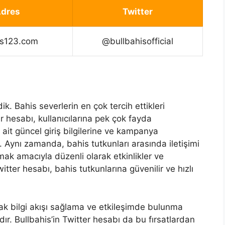
Adres
Twitter
is123.com
@bullbahisofficial
ik. Bahis severlerin en çok tercih ettikleri
er hesabı, kullanıcılarına pek çok fayda
ait güncel giriş bilgilerine ve kampanya
Aynı zamanda, bahis tutkunları arasında iletişimi
ak amacıyla düzenli olarak etkinlikler ve
tter hesabı, bahis tutkunlarına güvenilir ve hızlı
arak bilgi akışı sağlama ve etkileşimde bulunma
ır. Bullbahis’in Twitter hesabı da bu fırsatlardan