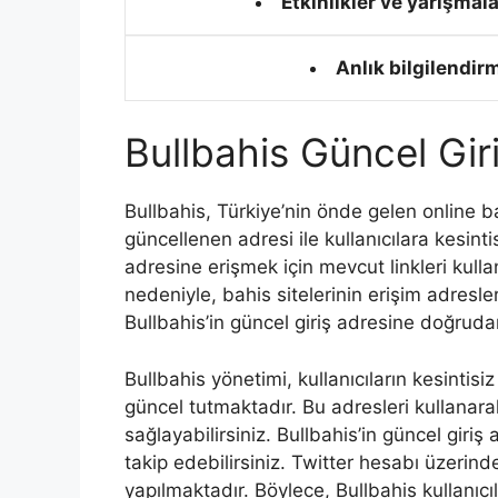
Etkinlikler ve yarışmal
Anlık bilgilendir
Bullbahis Güncel Gir
Bullbahis, Türkiye’nin önde gelen online ba
güncellenen adresi ile kullanıcılara kesint
adresine erişmek için mevcut linkleri kulla
nedeniyle, bahis sitelerinin erişim adresl
Bullbahis’in güncel giriş adresine doğruda
Bullbahis yönetimi, kullanıcıların kesintisi
güncel tutmaktadır. Bu adresleri kullanara
sağlayabilirsiniz. Bullbahis’in güncel giri
takip edebilirsiniz. Twitter hesabı üzerind
yapılmaktadır. Böylece, Bullbahis kullanıc