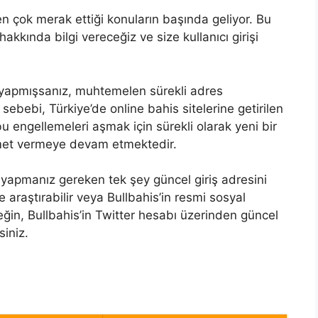
 çok merak ettiği konuların başında geliyor. Bu
akkında bilgi vereceğiz ve size kullanıcı girişi
 yapmışsanız, muhtemelen sürekli adres
sebebi, Türkiye’de online bahis sitelerine getirilen
u engellemeleri aşmak için sürekli olarak yeni bir
hizmet vermeye devam etmektedir.
, yapmanız gereken tek şey güncel giriş adresini
e araştırabilir veya Bullbahis’in resmi sosyal
eğin, Bullbahis’in Twitter hesabı üzerinden güncel
siniz.