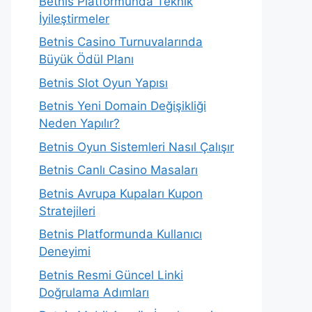
Betnis Platformunda Teknik
İyileştirmeler
Betnis Casino Turnuvalarında
Büyük Ödül Planı
Betnis Slot Oyun Yapısı
Betnis Yeni Domain Değişikliği
Neden Yapılır?
Betnis Oyun Sistemleri Nasıl Çalışır
Betnis Canlı Casino Masaları
Betnis Avrupa Kupaları Kupon
Stratejileri
Betnis Platformunda Kullanıcı
Deneyimi
Betnis Resmi Güncel Linki
Doğrulama Adımları