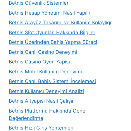
Betnis Güvenlik Sistemleri
Betnis Hesap Yönetimi Nasıl Yapılır
Betnis Arayüz Tasarımı ve Kullanım Kolaylığı
Betnis Slot Oyunları Hakkında Bilgiler
Betnis Üzerinden Bahis Yapma Süreci
Betnis Canlı Casino Deneyimi
Betnis Casino Oyun Yapısı
Betnis Mobil Kullanım Deneyimi
Betnis Canlı Bahis Sistemi İncelemesi
Betnis Kullanıcı Deneyimi Analizi
Betnis Altyapısı Nasıl Çalışır
Betnis Platformu Hakkında Genel
Değerlendirme
Betnis Hızlı Giriş Yöntemleri