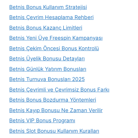
Betnis Bonus Kullanım Stratejisi
Betnis Çevrim Hesaplama Rehberi
Betnis Bonus Kazanç Limitleri
Betnis Yeni Üye Freespin Kampanyası
Betnis Çekim Öncesi Bonus Kontrolü
Betnis Üyelik Bonusu Detayları
Betnis Günlük Yatırım Bonusları
Betnis Turnuva Bonusları 2025
Betnis Çevrimli ve Çevrimsiz Bonus Farkı
Betnis Bonus Bozdurma Yöntemleri
Betnis Kayıp Bonusu Ne Zaman Verilir
Betnis VIP Bonus Programı
Betnis Slot Bonusu Kullanım Kuralları