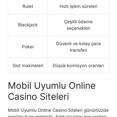
Rulet
Hızlı işlem süreleri
Çeşitli ödeme
Blackjack
seçenekleri
Güvenli ve kolay para
Poker
transferi
Slot makineleri
Düşük komisyon oranları
Mobil Uyumlu Online
Casino Siteleri
Mobil Uyumlu Online Casino Siteleri günümüzde
popüler hale gelmiştir. Artık insanlar her yerden,