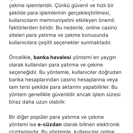
çekme işlemleridir. Çünkü güvenli ve hızlı bir
şekilde para işlemlerinin gerçekleştirilmesi,
kullanıcıların memnuniyetini etkileyen önemli
faktörlerden biridir. Bu nedenle, online casino
siteleri para yatırma ve çekme konusunda
kullanıcılara çeşitli seçenekler sunmaktadır.
Öncelikle,
banka havalesi
yöntemi en yaygın
olarak kullanılan para yatırma ve çekme
seçeneğidir. Bu yöntemle, kullanıcılar doğrudan
banka hesaplarından casino hesaplarına veya
tam tersi şekilde para aktarımı yapabilirler. Bu
yöntem genellikle güvenlidir ancak işlem süresi
biraz daha uzun olabilir.
Bir diğer popüler para yatırma ve çekme
yöntemi ise
e-cüzdan
olarak bilinen elektronik
cüzdanlardır. Bu yöntemle, kullanıcılar online