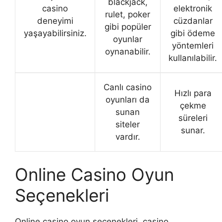
blackjack,
casino
elektronik
rulet, poker
deneyimi
cüzdanlar
gibi popüler
yaşayabilirsiniz.
gibi ödeme
oyunlar
yöntemleri
oynanabilir.
kullanılabilir.
Canlı casino
Hızlı para
oyunları da
çekme
sunan
süreleri
siteler
sunar.
vardır.
Online Casino Oyun
Seçenekleri
Online casino oyun seçenekleri, casino