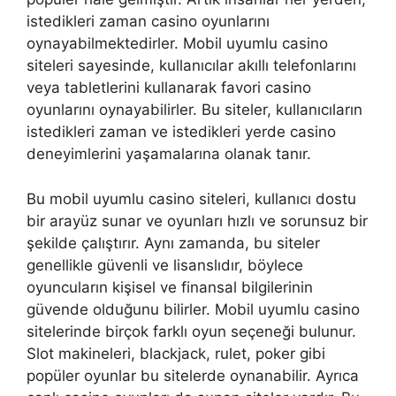
istedikleri zaman casino oyunlarını
oynayabilmektedirler. Mobil uyumlu casino
siteleri sayesinde, kullanıcılar akıllı telefonlarını
veya tabletlerini kullanarak favori casino
oyunlarını oynayabilirler. Bu siteler, kullanıcıların
istedikleri zaman ve istedikleri yerde casino
deneyimlerini yaşamalarına olanak tanır.
Bu mobil uyumlu casino siteleri, kullanıcı dostu
bir arayüz sunar ve oyunları hızlı ve sorunsuz bir
şekilde çalıştırır. Aynı zamanda, bu siteler
genellikle güvenli ve lisanslıdır, böylece
oyuncuların kişisel ve finansal bilgilerinin
güvende olduğunu bilirler. Mobil uyumlu casino
sitelerinde birçok farklı oyun seçeneği bulunur.
Slot makineleri, blackjack, rulet, poker gibi
popüler oyunlar bu sitelerde oynanabilir. Ayrıca