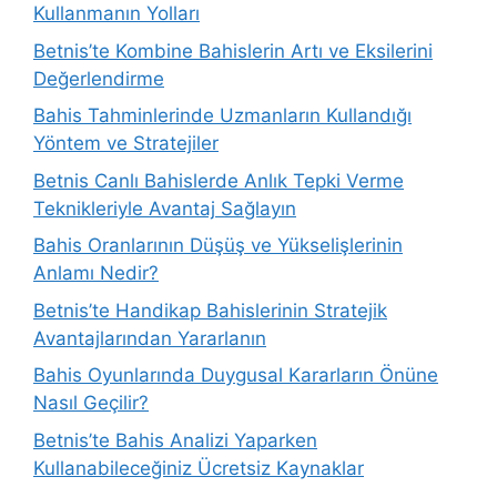
Kullanmanın Yolları
Betnis’te Kombine Bahislerin Artı ve Eksilerini
Değerlendirme
Bahis Tahminlerinde Uzmanların Kullandığı
Yöntem ve Stratejiler
Betnis Canlı Bahislerde Anlık Tepki Verme
Teknikleriyle Avantaj Sağlayın
Bahis Oranlarının Düşüş ve Yükselişlerinin
Anlamı Nedir?
Betnis’te Handikap Bahislerinin Stratejik
Avantajlarından Yararlanın
Bahis Oyunlarında Duygusal Kararların Önüne
Nasıl Geçilir?
Betnis’te Bahis Analizi Yaparken
Kullanabileceğiniz Ücretsiz Kaynaklar