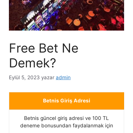
Free Bet Ne
Demek?
Eylül 5, 2023
yazar
admin
Betnis Giriş Adresi
Betnis güncel giriş adresi ve 100 TL
deneme bonusundan faydalanmak için