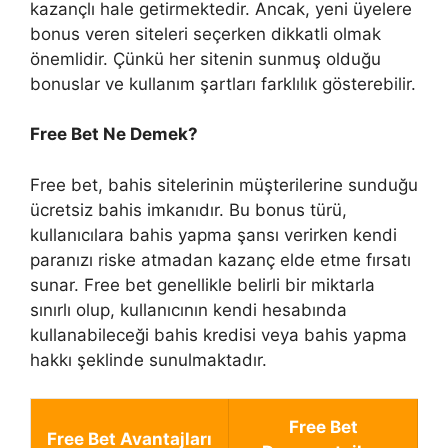
kazançlı hale getirmektedir. Ancak, yeni üyelere
bonus veren siteleri seçerken dikkatli olmak
önemlidir. Çünkü her sitenin sunmuş olduğu
bonuslar ve kullanım şartları farklılık gösterebilir.
Free Bet Ne Demek?
Free bet, bahis sitelerinin müşterilerine sunduğu
ücretsiz bahis imkanıdır. Bu bonus türü,
kullanıcılara bahis yapma şansı verirken kendi
paranızı riske atmadan kazanç elde etme fırsatı
sunar. Free bet genellikle belirli bir miktarla
sınırlı olup, kullanıcının kendi hesabında
kullanabileceği bahis kredisi veya bahis yapma
hakkı şeklinde sunulmaktadır.
Free Bet
Free Bet Avantajları