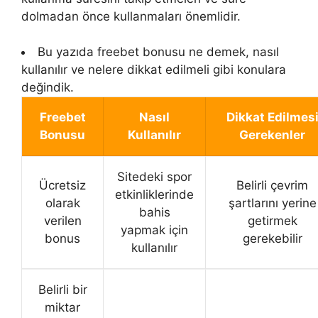
dolmadan önce kullanmaları önemlidir.
Bu yazıda freebet bonusu ne demek, nasıl
kullanılır ve nelere dikkat edilmeli gibi konulara
değindik.
Freebet
Nasıl
Dikkat Edilmes
Bonusu
Kullanılır
Gerekenler
Sitedeki spor
Ücretsiz
Belirli çevrim
etkinliklerinde
olarak
şartlarını yerine
bahis
verilen
getirmek
yapmak için
bonus
gerekebilir
kullanılır
Belirli bir
miktar