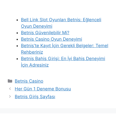
Bell Link Slot Oyunları Betnis: Eğlenceli
Oyun Deneyimi
Betnis Güvenilebilir Mi?
Betnis Casino Oyun Deneyimi
Betnis'te Kayıt İçin Gerekli Belgeler: Temel
Rehberiniz
Betnis Bahis Girişi: En İyi Bahis Deneyimi
İçin Adresiniz
K
Betnis Casino
a
Her Gün 1 Deneme Bonusu
t
Betnis Giriş Sayfası
e
g
o