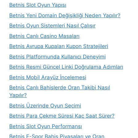
Betnis Slot Oyun Yapısı
Betnis Yeni Domain Değişikliği Neden Yapılır?
Betnis Oyun Sistemleri Nasıl Çalışır
Betnis Canlı Casino Masaları
Betnis Avrupa Kupaları Kupon Stratejileri
Betnis Platformunda Kullanıcı Deneyimi
Betnis Resmi Güncel Linki Doğrulama Adımları
Betnis Mobil Arayüz İncelemesi
Betnis Canlı Bahislerde Oran Takibi Nasıl
Yapılır?
Betnis Üzerinde Oyun Seçimi
Betnis Para Çekme Süresi Kaç Saat Sürer?
Betnis Slot Oyun Performansı
Betnis E-Spor Bahis Piyasaları ve Oran