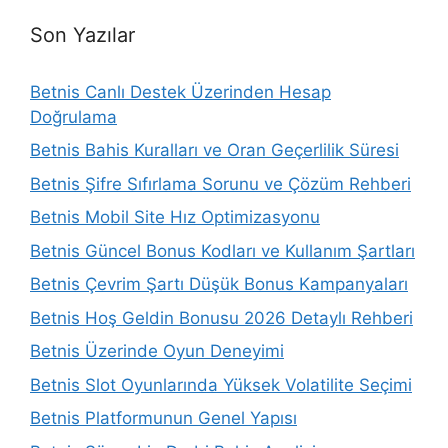
r
Son Yazılar
i
l
e
Betnis Canlı Destek Üzerinden Hesap
r
Doğrulama
Betnis Bahis Kuralları ve Oran Geçerlilik Süresi
Betnis Şifre Sıfırlama Sorunu ve Çözüm Rehberi
Betnis Mobil Site Hız Optimizasyonu
Betnis Güncel Bonus Kodları ve Kullanım Şartları
Betnis Çevrim Şartı Düşük Bonus Kampanyaları
Betnis Hoş Geldin Bonusu 2026 Detaylı Rehberi
Betnis Üzerinde Oyun Deneyimi
Betnis Slot Oyunlarında Yüksek Volatilite Seçimi
Betnis Platformunun Genel Yapısı