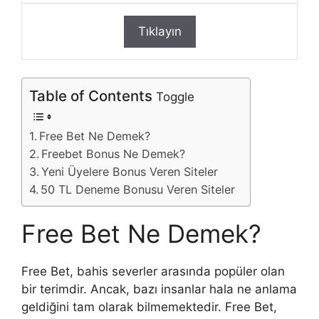
Tıklayın
Table of Contents
Toggle
Free Bet Ne Demek?
Freebet Bonus Ne Demek?
Yeni Üyelere Bonus Veren Siteler
50 TL Deneme Bonusu Veren Siteler
Free Bet Ne Demek?
Free Bet, bahis severler arasında popüler olan
bir terimdir. Ancak, bazı insanlar hala ne anlama
geldiğini tam olarak bilmemektedir. Free Bet,