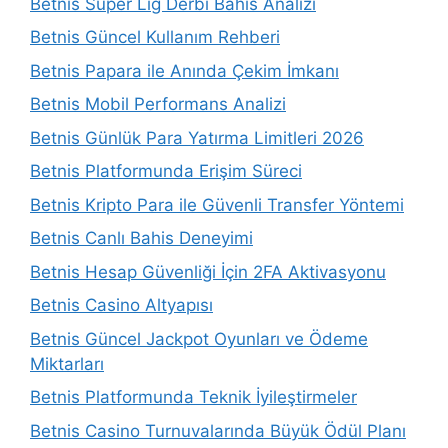
Betnis Süper Lig Derbi Bahis Analizi
Betnis Güncel Kullanım Rehberi
Betnis Papara ile Anında Çekim İmkanı
Betnis Mobil Performans Analizi
Betnis Günlük Para Yatırma Limitleri 2026
Betnis Platformunda Erişim Süreci
Betnis Kripto Para ile Güvenli Transfer Yöntemi
Betnis Canlı Bahis Deneyimi
Betnis Hesap Güvenliği İçin 2FA Aktivasyonu
Betnis Casino Altyapısı
Betnis Güncel Jackpot Oyunları ve Ödeme
Miktarları
Betnis Platformunda Teknik İyileştirmeler
Betnis Casino Turnuvalarında Büyük Ödül Planı