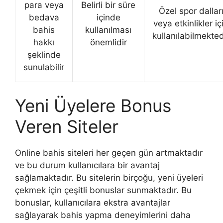
para veya
Belirli bir süre
Özel spor dallar
bedava
içinde
veya etkinlikler iç
bahis
kullanılması
kullanılabilmekted
hakkı
önemlidir
şeklinde
sunulabilir
Yeni Üyelere Bonus
Veren Siteler
Online bahis siteleri her geçen gün artmaktadır
ve bu durum kullanıcılara bir avantaj
sağlamaktadır. Bu sitelerin birçoğu, yeni üyeleri
çekmek için çeşitli bonuslar sunmaktadır. Bu
bonuslar, kullanıcılara ekstra avantajlar
sağlayarak bahis yapma deneyimlerini daha