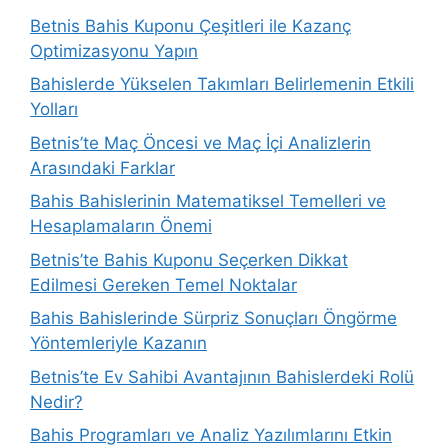
Betnis Bahis Kuponu Çeşitleri ile Kazanç
Optimizasyonu Yapın
Bahislerde Yükselen Takımları Belirlemenin Etkili
Yolları
Betnis’te Maç Öncesi ve Maç İçi Analizlerin
Arasındaki Farklar
Bahis Bahislerinin Matematiksel Temelleri ve
Hesaplamaların Önemi
Betnis’te Bahis Kuponu Seçerken Dikkat
Edilmesi Gereken Temel Noktalar
Bahis Bahislerinde Sürpriz Sonuçları Öngörme
Yöntemleriyle Kazanın
Betnis’te Ev Sahibi Avantajının Bahislerdeki Rolü
Nedir?
Bahis Programları ve Analiz Yazılımlarını Etkin