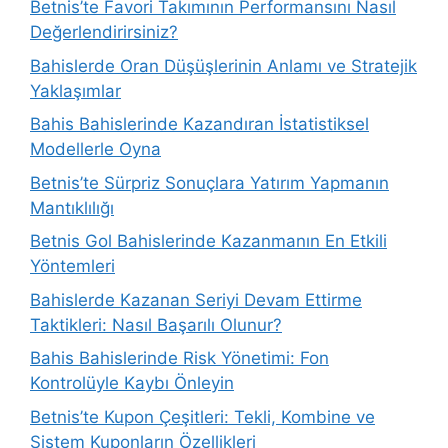
Betnis’te Favori Takımının Performansını Nasıl
Değerlendirirsiniz?
Bahislerde Oran Düşüşlerinin Anlamı ve Stratejik
Yaklaşımlar
Bahis Bahislerinde Kazandıran İstatistiksel
Modellerle Oyna
Betnis’te Sürpriz Sonuçlara Yatırım Yapmanın
Mantıklılığı
Betnis Gol Bahislerinde Kazanmanın En Etkili
Yöntemleri
Bahislerde Kazanan Seriyi Devam Ettirme
Taktikleri: Nasıl Başarılı Olunur?
Bahis Bahislerinde Risk Yönetimi: Fon
Kontrolüyle Kaybı Önleyin
Betnis’te Kupon Çeşitleri: Tekli, Kombine ve
Sistem Kuponların Özellikleri