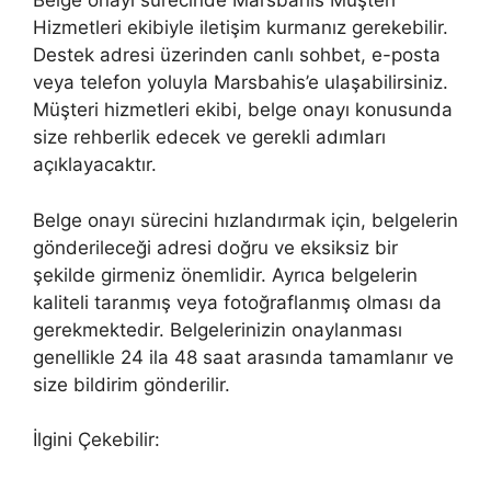
Belge onayı sürecinde Marsbahis Müşteri
Hizmetleri ekibiyle iletişim kurmanız gerekebilir.
Destek adresi üzerinden canlı sohbet, e-posta
veya telefon yoluyla Marsbahis’e ulaşabilirsiniz.
Müşteri hizmetleri ekibi, belge onayı konusunda
size rehberlik edecek ve gerekli adımları
açıklayacaktır.
Belge onayı sürecini hızlandırmak için, belgelerin
gönderileceği adresi doğru ve eksiksiz bir
şekilde girmeniz önemlidir. Ayrıca belgelerin
kaliteli taranmış veya fotoğraflanmış olması da
gerekmektedir. Belgelerinizin onaylanması
genellikle 24 ila 48 saat arasında tamamlanır ve
size bildirim gönderilir.
İlgini Çekebilir: