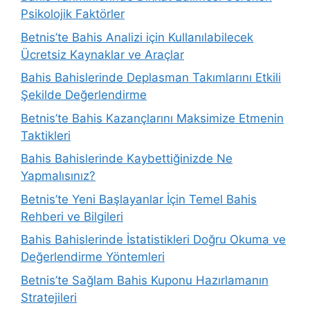
Psikolojik Faktörler
Betnis’te Bahis Analizi için Kullanılabilecek
Ücretsiz Kaynaklar ve Araçlar
Bahis Bahislerinde Deplasman Takımlarını Etkili
Şekilde Değerlendirme
Betnis’te Bahis Kazançlarını Maksimize Etmenin
Taktikleri
Bahis Bahislerinde Kaybettiğinizde Ne
Yapmalısınız?
Betnis’te Yeni Başlayanlar İçin Temel Bahis
Rehberi ve Bilgileri
Bahis Bahislerinde İstatistikleri Doğru Okuma ve
Değerlendirme Yöntemleri
Betnis’te Sağlam Bahis Kuponu Hazırlamanın
Stratejileri