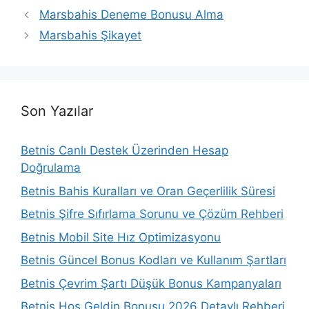
a
Marsbahis Deneme Bonusu Alma
t
Marsbahis Şikayet
e
g
o
r
Son Yazılar
i
l
e
Betnis Canlı Destek Üzerinden Hesap
r
Doğrulama
Betnis Bahis Kuralları ve Oran Geçerlilik Süresi
Betnis Şifre Sıfırlama Sorunu ve Çözüm Rehberi
Betnis Mobil Site Hız Optimizasyonu
Betnis Güncel Bonus Kodları ve Kullanım Şartları
Betnis Çevrim Şartı Düşük Bonus Kampanyaları
Betnis Hoş Geldin Bonusu 2026 Detaylı Rehberi