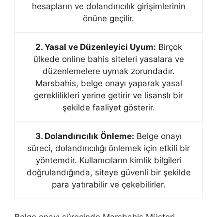
hesapların ve dolandırıcılık girişimlerinin
önüne geçilir.
2. Yasal ve Düzenleyici Uyum:
Birçok
ülkede online bahis siteleri yasalara ve
düzenlemelere uymak zorundadır.
Marsbahis, belge onayı yaparak yasal
gereklilikleri yerine getirir ve lisanslı bir
şekilde faaliyet gösterir.
3. Dolandırıcılık Önleme:
Belge onayı
süreci, dolandırıcılığı önlemek için etkili bir
yöntemdir. Kullanıcıların kimlik bilgileri
doğrulandığında, siteye güvenli bir şekilde
para yatırabilir ve çekebilirler.