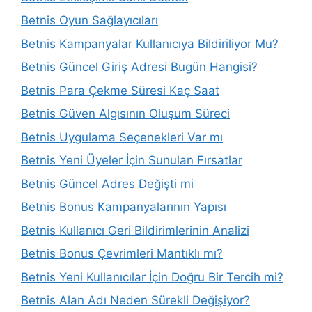
Betnis Oyun Sağlayıcıları
Betnis Kampanyalar Kullanıcıya Bildiriliyor Mu?
Betnis Güncel Giriş Adresi Bugün Hangisi?
Betnis Para Çekme Süresi Kaç Saat
Betnis Güven Algısının Oluşum Süreci
Betnis Uygulama Seçenekleri Var mı
Betnis Yeni Üyeler İçin Sunulan Fırsatlar
Betnis Güncel Adres Değişti mi
Betnis Bonus Kampanyalarının Yapısı
Betnis Kullanıcı Geri Bildirimlerinin Analizi
Betnis Bonus Çevrimleri Mantıklı mı?
Betnis Yeni Kullanıcılar İçin Doğru Bir Tercih mi?
Betnis Alan Adı Neden Sürekli Değişiyor?