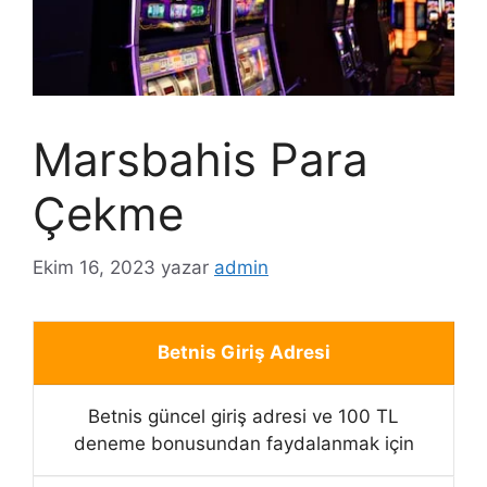
Marsbahis Para
Çekme
Ekim 16, 2023
yazar
admin
Betnis Giriş Adresi
Betnis güncel giriş adresi ve 100 TL
deneme bonusundan faydalanmak için