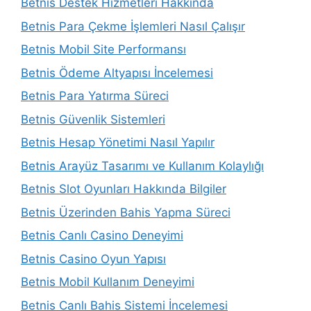
Betnis Destek Hizmetleri Hakkında
Betnis Para Çekme İşlemleri Nasıl Çalışır
Betnis Mobil Site Performansı
Betnis Ödeme Altyapısı İncelemesi
Betnis Para Yatırma Süreci
Betnis Güvenlik Sistemleri
Betnis Hesap Yönetimi Nasıl Yapılır
Betnis Arayüz Tasarımı ve Kullanım Kolaylığı
Betnis Slot Oyunları Hakkında Bilgiler
Betnis Üzerinden Bahis Yapma Süreci
Betnis Canlı Casino Deneyimi
Betnis Casino Oyun Yapısı
Betnis Mobil Kullanım Deneyimi
Betnis Canlı Bahis Sistemi İncelemesi