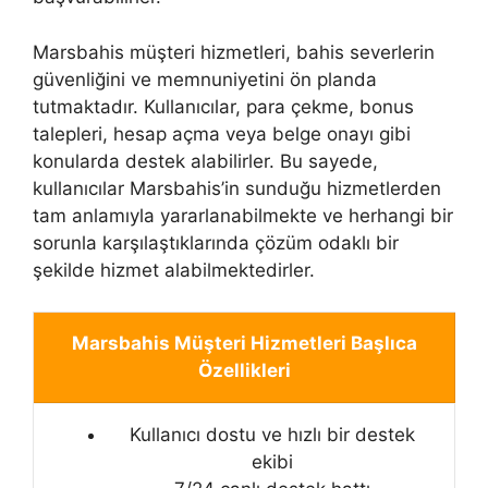
Marsbahis müşteri hizmetleri, bahis severlerin
güvenliğini ve memnuniyetini ön planda
tutmaktadır. Kullanıcılar, para çekme, bonus
talepleri, hesap açma veya belge onayı gibi
konularda destek alabilirler. Bu sayede,
kullanıcılar Marsbahis’in sunduğu hizmetlerden
tam anlamıyla yararlanabilmekte ve herhangi bir
sorunla karşılaştıklarında çözüm odaklı bir
şekilde hizmet alabilmektedirler.
Marsbahis Müşteri Hizmetleri Başlıca
Özellikleri
Kullanıcı dostu ve hızlı bir destek
ekibi