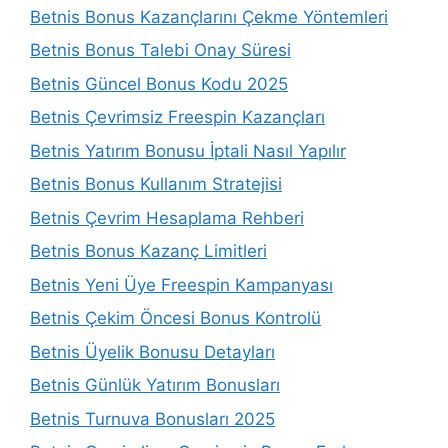
Betnis Bonus Kazançlarını Çekme Yöntemleri
Betnis Bonus Talebi Onay Süresi
Betnis Güncel Bonus Kodu 2025
Betnis Çevrimsiz Freespin Kazançları
Betnis Yatırım Bonusu İptali Nasıl Yapılır
Betnis Bonus Kullanım Stratejisi
Betnis Çevrim Hesaplama Rehberi
Betnis Bonus Kazanç Limitleri
Betnis Yeni Üye Freespin Kampanyası
Betnis Çekim Öncesi Bonus Kontrolü
Betnis Üyelik Bonusu Detayları
Betnis Günlük Yatırım Bonusları
Betnis Turnuva Bonusları 2025