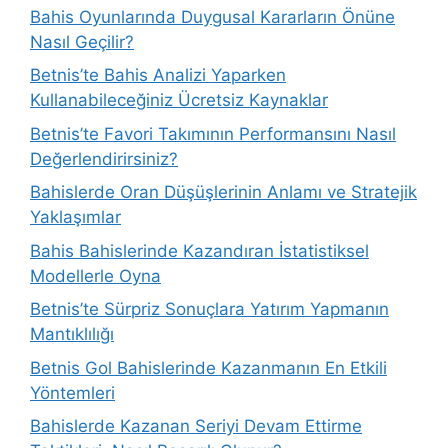
Bahis Oyunlarında Duygusal Kararların Önüne
Nasıl Geçilir?
Betnis’te Bahis Analizi Yaparken
Kullanabileceğiniz Ücretsiz Kaynaklar
Betnis’te Favori Takımının Performansını Nasıl
Değerlendirirsiniz?
Bahislerde Oran Düşüşlerinin Anlamı ve Stratejik
Yaklaşımlar
Bahis Bahislerinde Kazandıran İstatistiksel
Modellerle Oyna
Betnis’te Sürpriz Sonuçlara Yatırım Yapmanın
Mantıklılığı
Betnis Gol Bahislerinde Kazanmanın En Etkili
Yöntemleri
Bahislerde Kazanan Seriyi Devam Ettirme