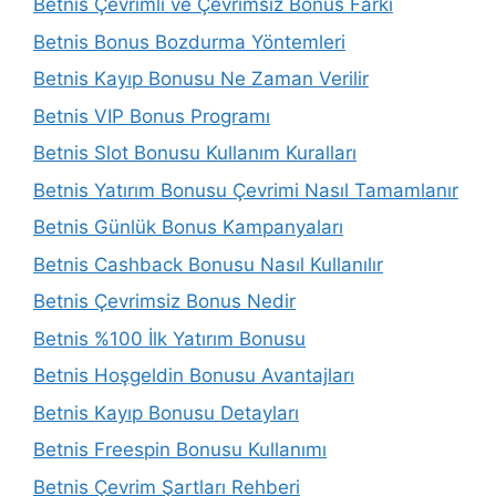
Betnis Çevrimli ve Çevrimsiz Bonus Farkı
Betnis Bonus Bozdurma Yöntemleri
Betnis Kayıp Bonusu Ne Zaman Verilir
Betnis VIP Bonus Programı
Betnis Slot Bonusu Kullanım Kuralları
Betnis Yatırım Bonusu Çevrimi Nasıl Tamamlanır
Betnis Günlük Bonus Kampanyaları
Betnis Cashback Bonusu Nasıl Kullanılır
Betnis Çevrimsiz Bonus Nedir
Betnis %100 İlk Yatırım Bonusu
Betnis Hoşgeldin Bonusu Avantajları
Betnis Kayıp Bonusu Detayları
Betnis Freespin Bonusu Kullanımı
Betnis Çevrim Şartları Rehberi