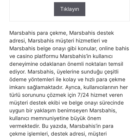
Tıklayın
Marsbahis para çekme, Marsbahis destek
adresi, Marsbahis müşteri hizmetleri ve
Marsbahis belge onayı gibi konular, online bahis
ve casino platformu Marsbahis’in kullanıcı
deneyimine odaklanan önemli noktaları temsil
ediyor. Marsbahis, üyelerine sunduğu çeşitli
ödeme yöntemleri ile kolay ve hızlı para çekme
imkanı sağlamaktadır. Ayrıca, kullanıcılarının her
türlü sorununu çözmek için 7/24 hizmet veren
müşteri destek ekibi ve belge onayı sürecinde
uygun bir yaklaşım benimseyen Marsbahis,
kullanıcı memnuniyetine büyük önem
vermektedir. Bu yazıda, Marsbahis’in para
çekme işlemleri, destek adresi, müşteri