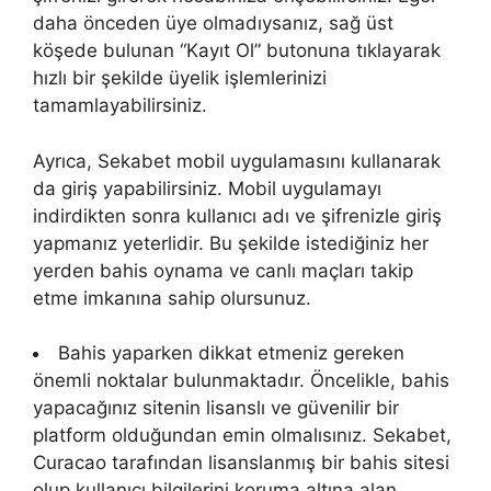
daha önceden üye olmadıysanız, sağ üst
köşede bulunan “Kayıt Ol” butonuna tıklayarak
hızlı bir şekilde üyelik işlemlerinizi
tamamlayabilirsiniz.
Ayrıca, Sekabet mobil uygulamasını kullanarak
da giriş yapabilirsiniz. Mobil uygulamayı
indirdikten sonra kullanıcı adı ve şifrenizle giriş
yapmanız yeterlidir. Bu şekilde istediğiniz her
yerden bahis oynama ve canlı maçları takip
etme imkanına sahip olursunuz.
Bahis yaparken dikkat etmeniz gereken
önemli noktalar bulunmaktadır. Öncelikle, bahis
yapacağınız sitenin lisanslı ve güvenilir bir
platform olduğundan emin olmalısınız. Sekabet,
Curacao tarafından lisanslanmış bir bahis sitesi
olup kullanıcı bilgilerini koruma altına alan