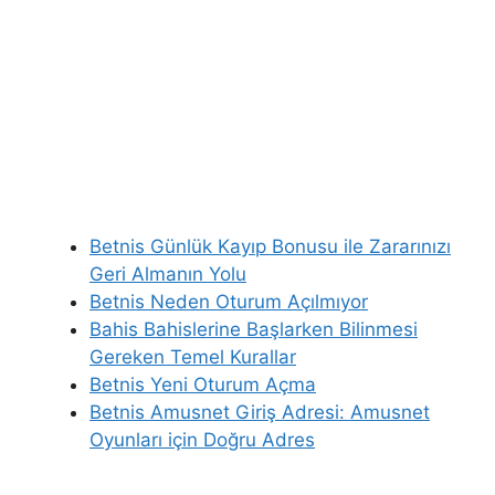
Betnis Günlük Kayıp Bonusu ile Zararınızı
Geri Almanın Yolu
Betnis Neden Oturum Açılmıyor
Bahis Bahislerine Başlarken Bilinmesi
Gereken Temel Kurallar
Betnis Yeni Oturum Açma
Betnis Amusnet Giriş Adresi: Amusnet
Oyunları için Doğru Adres