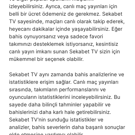
izleyebilirsiniz. Ayrıca, canlı maç yayınları için
belli bir ücret ödemeniz de gerekmez. Sekabet
TV sayesinde, maçları canlı olarak takip ederek,
heyecanı dakikalar içinde yaşayabilirsiniz. Eğer
bahis oynuyorsanız veya sadece favori
takımınızı desteklemek istiyorsanız, kesintisiz
canlı yayın imkanı sunan Sekabet TV sizin için
mükemmel bir seçenek olabilir.
Sekabet TV aynı zamanda bahis analizlerine ve
istatistiklere erişim sağlar. Canlı maç yayınları
sırasında, takımların performanslarını ve
oyuncuların istatistiklerini inceleyebilirsiniz. Bu
sayede daha bilinçli tahminler yapabilir ve
bahislerinizi daha karlı hale getirebilirsiniz.
Sekabet TV’nin sunduğu istatistikler ve
analizler, bahis severlerin daha başarılı sonuçlar
elde etmesine yardımcı olabilir.