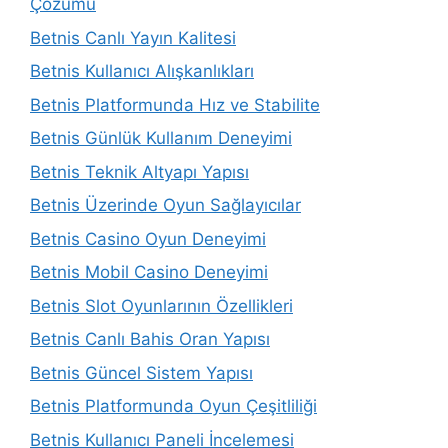
Çözümü
Betnis Canlı Yayın Kalitesi
Betnis Kullanıcı Alışkanlıkları
Betnis Platformunda Hız ve Stabilite
Betnis Günlük Kullanım Deneyimi
Betnis Teknik Altyapı Yapısı
Betnis Üzerinde Oyun Sağlayıcılar
Betnis Casino Oyun Deneyimi
Betnis Mobil Casino Deneyimi
Betnis Slot Oyunlarının Özellikleri
Betnis Canlı Bahis Oran Yapısı
Betnis Güncel Sistem Yapısı
Betnis Platformunda Oyun Çeşitliliği
Betnis Kullanıcı Paneli İncelemesi