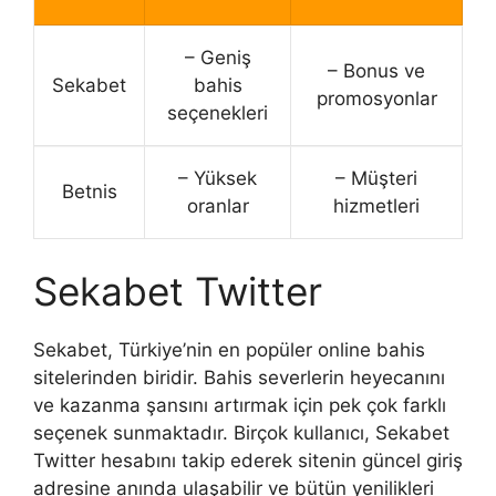
– Geniş
– Bonus ve
Sekabet
bahis
promosyonlar
seçenekleri
– Yüksek
– Müşteri
Betnis
oranlar
hizmetleri
Sekabet Twitter
Sekabet, Türkiye’nin en popüler online bahis
sitelerinden biridir. Bahis severlerin heyecanını
ve kazanma şansını artırmak için pek çok farklı
seçenek sunmaktadır. Birçok kullanıcı, Sekabet
Twitter hesabını takip ederek sitenin güncel giriş
adresine anında ulaşabilir ve bütün yenilikleri