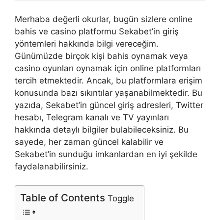
Merhaba değerli okurlar, bugün sizlere online
bahis ve casino platformu Sekabet’in giriş
yöntemleri hakkında bilgi vereceğim.
Günümüzde birçok kişi bahis oynamak veya
casino oyunları oynamak için online platformları
tercih etmektedir. Ancak, bu platformlara erişim
konusunda bazı sıkıntılar yaşanabilmektedir. Bu
yazıda, Sekabet’in güncel giriş adresleri, Twitter
hesabı, Telegram kanalı ve TV yayınları
hakkında detaylı bilgiler bulabileceksiniz. Bu
sayede, her zaman güncel kalabilir ve
Sekabet’in sunduğu imkanlardan en iyi şekilde
faydalanabilirsiniz.
Table of Contents
Toggle