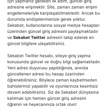
için yapmanız gereken ilk adım, güncel giriş
adresine erişmektir. Site, zaman zaman erişim
engellemeleriyle karşılaşabilmektedir. Ancak bu
durumda endişelenmenize gerek yoktur.
Sekabet, kullanıcılarına sosyal medya hesapları
üzerinden güncel giriş adresini paylaşmaktadır
ve
Sekabet Twitter
adresini takip ederek en
güncel bilgilere ulaşabilirsiniz.
Sekabet Twitter hesabı, siteye giriş yapma
konusunda güncel ve doğru bilgi sağlamaktadır.
Yeni adres duyurusu yapıldığında, anında
güncellenen adresi bu hesap üzerinden
öğrenebilirsiniz. Böylece zaman kaybetmeden
bahislerinizi yapabilir ve oyunlarınıza kesintisiz
devam edebilirsiniz. Siz de Sekabet dünyasına
katılmak için hemen güncel giriş adresini
öğrenin ve heyecanınıza ortak olun!