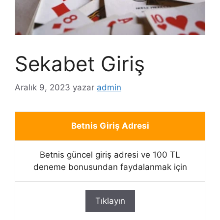
Sekabet Giriş
Aralık 9, 2023
yazar
admin
Betnis Giriş Adresi
Betnis güncel giriş adresi ve 100 TL
deneme bonusundan faydalanmak için
Tıklayın