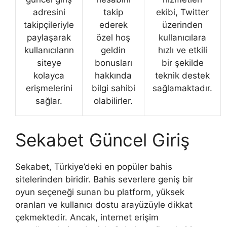
adresini
takip
ekibi, Twitter
takipçileriyle
ederek
üzerinden
paylaşarak
özel hoş
kullanıcılara
kullanıcıların
geldin
hızlı ve etkili
siteye
bonusları
bir şekilde
kolayca
hakkında
teknik destek
erişmelerini
bilgi sahibi
sağlamaktadır.
sağlar.
olabilirler.
Sekabet Güncel Giriş
Sekabet, Türkiye’deki en popüler bahis
sitelerinden biridir. Bahis severlere geniş bir
oyun seçeneği sunan bu platform, yüksek
oranları ve kullanıcı dostu arayüzüyle dikkat
çekmektedir. Ancak, internet erişim