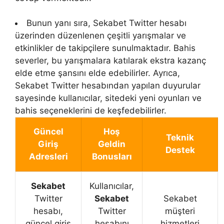
Bunun yanı sıra, Sekabet Twitter hesabı
üzerinden düzenlenen çeşitli yarışmalar ve
etkinlikler de takipçilere sunulmaktadır. Bahis
severler, bu yarışmalara katılarak ekstra kazanç
elde etme şansını elde edebilirler. Ayrıca,
Sekabet Twitter hesabından yapılan duyurular
sayesinde kullanıcılar, sitedeki yeni oyunları ve
bahis seçeneklerini de keşfedebilirler.
Güncel
Hoş
Teknik
Giriş
Geldin
Destek
Adresleri
Bonusları
Sekabet
Kullanıcılar,
Twitter
Sekabet
Sekabet
hesabı,
Twitter
müşteri
güncel giriş
hesabını
hizmetleri