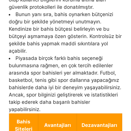
güvenlik protokolleri ile donatılmıştır.
Bunun yanı sıra, bahis oynarken bütçenizi
doğru bir şekilde yönetmeyi unutmayın.
Kendinize bir bahis bütçesi belirleyin ve bu
bütçeyi aşmamaya özen gösterin. Kontrolsüz bir
şekilde bahis yapmak maddi sıkıntılara yol
açabilir.
Piyasada birçok farklı bahis seçeneği
bulunmasına rağmen, en çok tercih edilenler
arasında spor bahisleri yer almaktadır. Futbol,
basketbol, tenis gibi spor dallarına yapacağınız
bahislerde daha iyi bir deneyim yaşayabilirsiniz.
Ancak, spor bilginizi geliştirerek ve istatistikleri
takip ederek daha başarılı bahisler
yapabilirsiniz.
Bahis
Avantajları
Dezavantajları
Siteleri