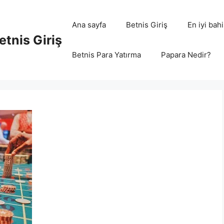
Ana sayfa
Betnis Giriş
En iyi bahi
etnis Giriş
Betnis Para Yatırma
Papara Nedir?