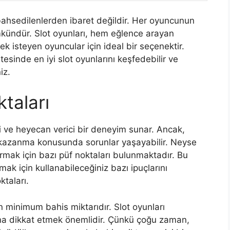
 bahsedilenlerden ibaret değildir. Her oyuncunun
kündür. Slot oyunları, hem eğlence arayan
isteyen oyuncular için ideal bir seçenektir.
sitesinde en iyi slot oyunlarını keşfedebilir ve
iz.
taları
ci ve heyecan verici bir deneyim sunar. Ancak,
kazanma konusunda sorunlar yaşayabilir. Neyse
ırmak için bazı püf noktaları bulunmaktadır. Bu
ak için kullanabileceğiniz bazı ipuçlarını
ktaları.
 minimum bahis miktarıdır. Slot oyunları
a dikkat etmek önemlidir. Çünkü çoğu zaman,