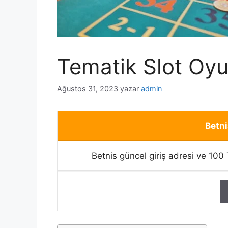
Tematik Slot Oyu
Ağustos 31, 2023
yazar
admin
Betni
Betnis güncel giriş adresi ve 1