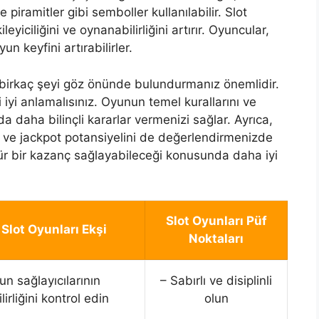
 piramitler gibi semboller kullanılabilir. Slot
eyiciliğini ve oynanabilirliğini artırır. Oyuncular,
n keyfini artırabilirler.
birkaç şeyi göz önünde bulundurmanız önemlidir.
i iyi anlamalısınız. Oyunun temel kurallarını ve
a daha bilinçli kararlar vermenizi sağlar. Ayrıca,
 ve jackpot potansiyelini de değerlendirmenizde
tür bir kazanç sağlayabileceği konusunda daha iyi
Slot Oyunları Püf
i Slot Oyunları Ekşi
Noktaları
un sağlayıcılarının
– Sabırlı ve disiplinli
lirliğini kontrol edin
olun