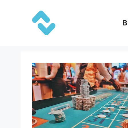
İçeriğe
atla
B