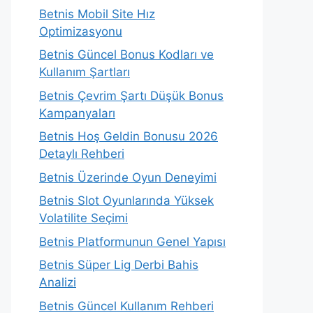
Betnis Mobil Site Hız
Optimizasyonu
Betnis Güncel Bonus Kodları ve
Kullanım Şartları
Betnis Çevrim Şartı Düşük Bonus
Kampanyaları
Betnis Hoş Geldin Bonusu 2026
Detaylı Rehberi
Betnis Üzerinde Oyun Deneyimi
Betnis Slot Oyunlarında Yüksek
Volatilite Seçimi
Betnis Platformunun Genel Yapısı
Betnis Süper Lig Derbi Bahis
Analizi
Betnis Güncel Kullanım Rehberi