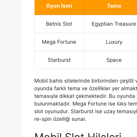
Oyun İsmi
Tema
Betnis Slot
Egyptian Treasure
Mega Fortune
Luxury
Starburst
Space
Mobil bahis sitelerinde birbirinden çeşitli
oyunda farklı tema ve özellikler yer almak
temasıyla dikkat çekmektedir. Bu oyunda f
bulunmaktadır. Mega Fortune ise lüks tem
slot oyunudur. Starburst ise uzay temasıyl
re-spin özelliği sunar.