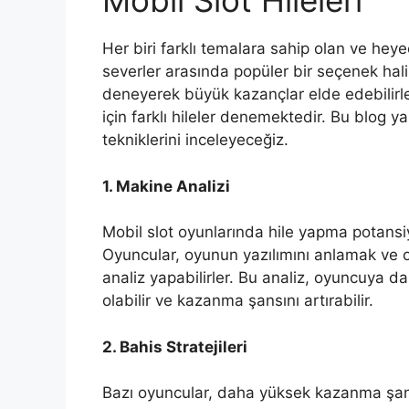
Mobil Slot Hileleri
Her biri farklı temalara sahip olan ve hey
severler arasında popüler bir seçenek hali
deneyerek büyük kazançlar elde edebilirl
için farklı hileler denemektedir. Bu blog ya
tekniklerini inceleyeceğiz.
1. Makine Analizi
Mobil slot oyunlarında hile yapma potansiye
Oyuncular, oyunun yazılımını anlamak ve 
analiz yapabilirler. Bu analiz, oyuncuya d
olabilir ve kazanma şansını artırabilir.
2. Bahis Stratejileri
Bazı oyuncular, daha yüksek kazanma şansı