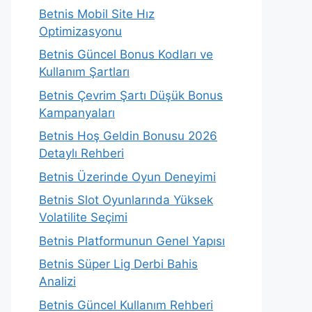
Betnis Mobil Site Hız
Optimizasyonu
Betnis Güncel Bonus Kodları ve
Kullanım Şartları
Betnis Çevrim Şartı Düşük Bonus
Kampanyaları
Betnis Hoş Geldin Bonusu 2026
Detaylı Rehberi
Betnis Üzerinde Oyun Deneyimi
Betnis Slot Oyunlarında Yüksek
Volatilite Seçimi
Betnis Platformunun Genel Yapısı
Betnis Süper Lig Derbi Bahis
Analizi
Betnis Güncel Kullanım Rehberi