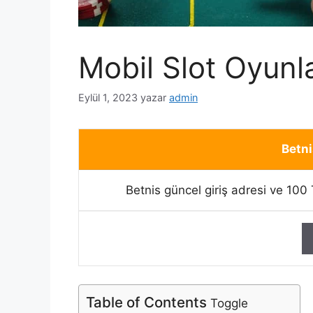
Mobil Slot Oyunl
Eylül 1, 2023
yazar
admin
Betni
Betnis güncel giriş adresi ve 1
Table of Contents
Toggle