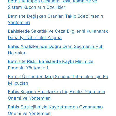
Betnis’te Kupon Çeşitleri: Tekli, Kombine ve
Sistem Kuponların Özellikleri
Betnis’te Değişken Oranları Takip Edebilmenin
Yöntemleri
Bahislerde Sakatlık ve Ceza Bilgilerini Kullanarak
Daha İyi Tahminler Yapma
Bahis Analizlerinde Doğru Oran Seçmenin Püf
Noktaları
Betnis’te Riskli Bahislerde Kaybı Minimize
Etmenin Yöntemleri
Betnis Üzerinden Maç Sonucu Tahminleri için En
İyi İpuçları
Bahis Kuponu Hazırlarken Lig Analizi Yapmanın
Önemi ve Yöntemleri
Bahis Stratejileriyle Kaybetmeden Oynamanın
Önemi ve Yöntemleri