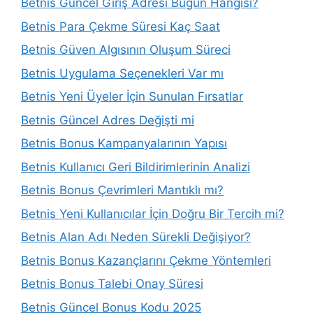
Betnis Güncel Giriş Adresi Bugün Hangisi?
Betnis Para Çekme Süresi Kaç Saat
Betnis Güven Algısının Oluşum Süreci
Betnis Uygulama Seçenekleri Var mı
Betnis Yeni Üyeler İçin Sunulan Fırsatlar
Betnis Güncel Adres Değişti mi
Betnis Bonus Kampanyalarının Yapısı
Betnis Kullanıcı Geri Bildirimlerinin Analizi
Betnis Bonus Çevrimleri Mantıklı mı?
Betnis Yeni Kullanıcılar İçin Doğru Bir Tercih mi?
Betnis Alan Adı Neden Sürekli Değişiyor?
Betnis Bonus Kazançlarını Çekme Yöntemleri
Betnis Bonus Talebi Onay Süresi
Betnis Güncel Bonus Kodu 2025