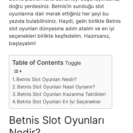
doğru yerdesiniz. Betnis’in sunduğu slot
oyunlarına dair merak ettiğiniz her şeyi bu
yazıda bulabilirsiniz. Haydi, gelin birlikte Betnis
slot oyunları dünyasına adım atalım ve en iyi
seçenekleri birlikte keşfedelim. Hazırsanız,
başlayalım!
Table of Contents
Toggle
Betnis Slot Oyunları Nedir?
Betnis Slot Oyunları Nasıl Oynanır?
Betnis Slot Oyunları Kazanma Taktikleri
Betnis Slot Oyunları En İyi Seçenekler
Betnis Slot Oyunları
Nedir?