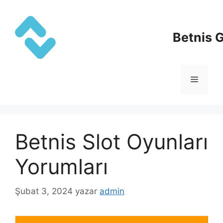
İçeriğe
atla
Betnis G
Menü
Betnis Slot Oyunları
Yorumları
Şubat 3, 2024
yazar
admin