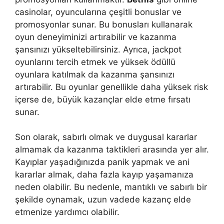
casinolar, oyuncularına çeşitli bonuslar ve
promosyonlar sunar. Bu bonusları kullanarak
oyun deneyiminizi artırabilir ve kazanma
şansınızı yükseltebilirsiniz. Ayrıca, jackpot
oyunlarını tercih etmek ve yüksek ödüllü
oyunlara katılmak da kazanma şansınızı
artırabilir. Bu oyunlar genellikle daha yüksek risk
içerse de, büyük kazançlar elde etme fırsatı
sunar.
Son olarak, sabırlı olmak ve duygusal kararlar
almamak da kazanma taktikleri arasında yer alır.
Kayıplar yaşadığınızda panik yapmak ve ani
kararlar almak, daha fazla kayıp yaşamanıza
neden olabilir. Bu nedenle, mantıklı ve sabırlı bir
şekilde oynamak, uzun vadede kazanç elde
etmenize yardımcı olabilir.