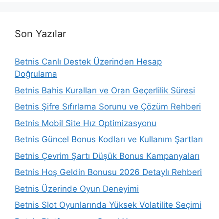
o
r
Son Yazılar
i
l
e
Betnis Canlı Destek Üzerinden Hesap
r
Doğrulama
Betnis Bahis Kuralları ve Oran Geçerlilik Süresi
Betnis Şifre Sıfırlama Sorunu ve Çözüm Rehberi
Betnis Mobil Site Hız Optimizasyonu
Betnis Güncel Bonus Kodları ve Kullanım Şartları
Betnis Çevrim Şartı Düşük Bonus Kampanyaları
Betnis Hoş Geldin Bonusu 2026 Detaylı Rehberi
Betnis Üzerinde Oyun Deneyimi
Betnis Slot Oyunlarında Yüksek Volatilite Seçimi