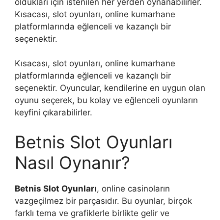
oldukları için istenilen her yerden oynanabilirler.
Kısacası, slot oyunları, online kumarhane
platformlarında eğlenceli ve kazançlı bir
seçenektir.
Kısacası, slot oyunları, online kumarhane
platformlarında eğlenceli ve kazançlı bir
seçenektir. Oyuncular, kendilerine en uygun olan
oyunu seçerek, bu kolay ve eğlenceli oyunların
keyfini çıkarabilirler.
Betnis Slot Oyunları
Nasıl Oynanır?
Betnis Slot Oyunları
, online casinoların
vazgeçilmez bir parçasıdır. Bu oyunlar, birçok
farklı tema ve grafiklerle birlikte gelir ve