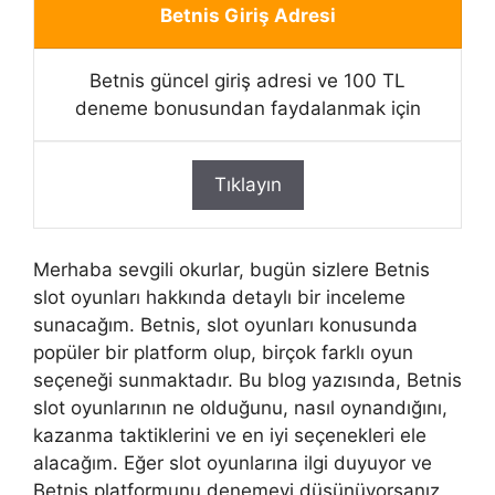
Betnis Giriş Adresi
Betnis güncel giriş adresi ve 100 TL
deneme bonusundan faydalanmak için
Tıklayın
Merhaba sevgili okurlar, bugün sizlere Betnis
slot oyunları hakkında detaylı bir inceleme
sunacağım. Betnis, slot oyunları konusunda
popüler bir platform olup, birçok farklı oyun
seçeneği sunmaktadır. Bu blog yazısında, Betnis
slot oyunlarının ne olduğunu, nasıl oynandığını,
kazanma taktiklerini ve en iyi seçenekleri ele
alacağım. Eğer slot oyunlarına ilgi duyuyor ve
Betnis platformunu denemeyi düşünüyorsanız,