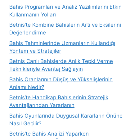
Bahis Programları ve Analiz Yazılımlarını Etkin
Kullanmanın Yolları
Betnis’te Kombine Bahislerin Artı ve Eksilerini
Değerlendirme
Bahis Tahminlerinde Uzmanların Kullandığı
Yöntem ve Stratejiler
Betnis Canlı Bahislerde Anlık Tepki Verme
Teknikleriyle Avantaj Sağlayın
Bahis Oranlarının Düşüş ve Yükselişlerinin
Anlamı Nedir?
Betnis’te Handikap Bahislerinin Stratejik
Avantajlarından Yararlanın
Bahis Oyunlarında Duygusal Kararların Önüne
Nasıl Geçilir?
Betnis’te Bahis Analizi Yaparken