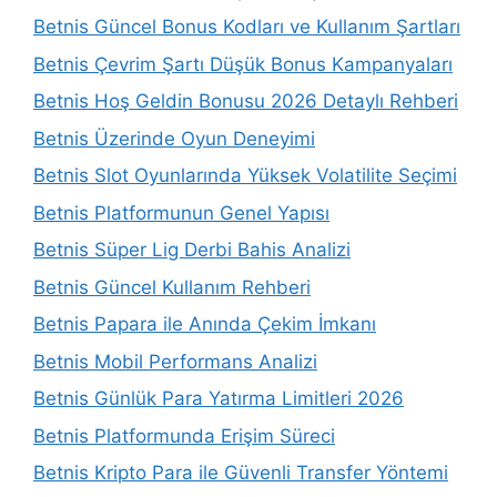
Betnis Güncel Bonus Kodları ve Kullanım Şartları
Betnis Çevrim Şartı Düşük Bonus Kampanyaları
Betnis Hoş Geldin Bonusu 2026 Detaylı Rehberi
Betnis Üzerinde Oyun Deneyimi
Betnis Slot Oyunlarında Yüksek Volatilite Seçimi
Betnis Platformunun Genel Yapısı
Betnis Süper Lig Derbi Bahis Analizi
Betnis Güncel Kullanım Rehberi
Betnis Papara ile Anında Çekim İmkanı
Betnis Mobil Performans Analizi
Betnis Günlük Para Yatırma Limitleri 2026
Betnis Platformunda Erişim Süreci
Betnis Kripto Para ile Güvenli Transfer Yöntemi