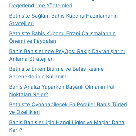
Değerlendirme Yöntemleri
Betnis’te Sağlam Bahis Kuponu Hazırlamanın
Stratejileri
Betnis’te Bahis Kuponu Errani Çalışmalarının
Önemi ve Faydaları
Bahis Bahislerinde PsyOps: Rakip Davranışlarını
Anlama Stratejileri
Betnis’te Erken Bitirme ve Bahis Kesme
Seçeneklerinin Kullanımı
Bahis Analizi Yaparken Başarılı Olmanın Püf
Noktaları Neler?
Betnis’te Oynanabilecek En Popüler Bahis Türleri
ve Özellikleri
Bahis Bahisleri için Hangi Ligler ve Maçlar Daha
Karlı?