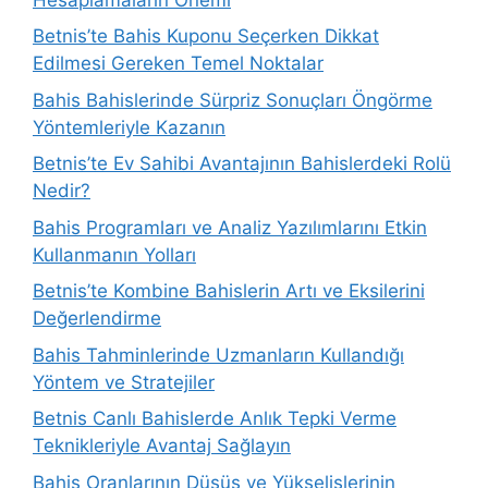
Betnis’te Bahis Kuponu Seçerken Dikkat
Edilmesi Gereken Temel Noktalar
Bahis Bahislerinde Sürpriz Sonuçları Öngörme
Yöntemleriyle Kazanın
Betnis’te Ev Sahibi Avantajının Bahislerdeki Rolü
Nedir?
Bahis Programları ve Analiz Yazılımlarını Etkin
Kullanmanın Yolları
Betnis’te Kombine Bahislerin Artı ve Eksilerini
Değerlendirme
Bahis Tahminlerinde Uzmanların Kullandığı
Yöntem ve Stratejiler
Betnis Canlı Bahislerde Anlık Tepki Verme
Teknikleriyle Avantaj Sağlayın
Bahis Oranlarının Düşüş ve Yükselişlerinin