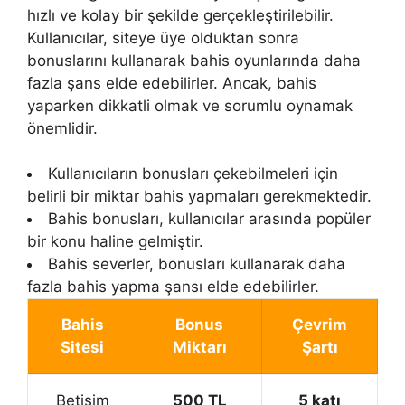
hızlı ve kolay bir şekilde gerçekleştirilebilir.
Kullanıcılar, siteye üye olduktan sonra
bonuslarını kullanarak bahis oyunlarında daha
fazla şans elde edebilirler. Ancak, bahis
yaparken dikkatli olmak ve sorumlu oynamak
önemlidir.
Kullanıcıların bonusları çekebilmeleri için
belirli bir miktar bahis yapmaları gerekmektedir.
Bahis bonusları, kullanıcılar arasında popüler
bir konu haline gelmiştir.
Bahis severler, bonusları kullanarak daha
fazla bahis yapma şansı elde edebilirler.
Bahis
Bonus
Çevrim
Sitesi
Miktarı
Şartı
Betisim
500 TL
5 katı