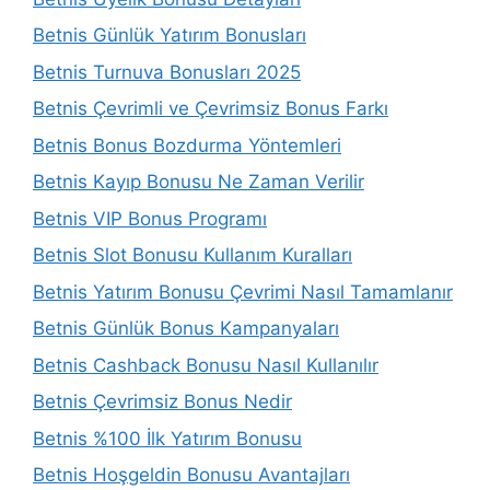
Betnis Günlük Yatırım Bonusları
Betnis Turnuva Bonusları 2025
Betnis Çevrimli ve Çevrimsiz Bonus Farkı
Betnis Bonus Bozdurma Yöntemleri
Betnis Kayıp Bonusu Ne Zaman Verilir
Betnis VIP Bonus Programı
Betnis Slot Bonusu Kullanım Kuralları
Betnis Yatırım Bonusu Çevrimi Nasıl Tamamlanır
Betnis Günlük Bonus Kampanyaları
Betnis Cashback Bonusu Nasıl Kullanılır
Betnis Çevrimsiz Bonus Nedir
Betnis %100 İlk Yatırım Bonusu
Betnis Hoşgeldin Bonusu Avantajları