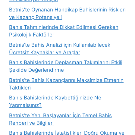
Betnis’te Oynanan Handikap Bahislerinin Riskleri
ve Kazanç Potansiyeli
Bahis Tahminlerinde Dikkat Edilmesi Gereken
Psikolojik Faktörler
Betnis’te Bahis Analizi için Kullanılabilecek
Ücretsiz Kaynaklar ve Araçlar
Bahis Bahislerinde Deplasman Takımlarını Etkili
Şekilde Değerlendirme
Betnis’te Bahis Kazançlarını Maksimize Etmenin
Taktikleri
Bahis Bahislerinde Kaybettiğinizde Ne
Yapmalısınız?
Betnis’te Yeni Başlayanlar İçin Temel Bahis
Rehberi ve Bilgileri
Bahis Bahislerinde İstatistikleri Doğru Okuma ve