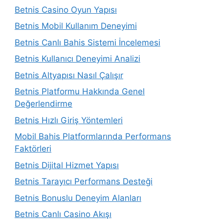
Betnis Casino Oyun Yapısı
Betnis Mobil Kullanım Deneyimi
Betnis Canlı Bahis Sistemi İncelemesi
Betnis Kullanıcı Deneyimi Analizi
Betnis Altyapısı Nasıl Çalışır
Betnis Platformu Hakkında Genel
Değerlendirme
Betnis Hızlı Giriş Yöntemleri
Mobil Bahis Platformlarında Performans
Faktörleri
Betnis Dijital Hizmet Yapısı
Betnis Tarayıcı Performans Desteği
Betnis Bonuslu Deneyim Alanları
Betnis Canlı Casino Akışı