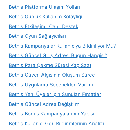
Betnis Platforma Ulaşım Yolları
Betnis Günlük Kullanım Kolaylığı
Betnis Etkileşimli Canlı Destek
Betnis Oyun Sağlayıcıları
Betnis Kampanyalar Kullanıcıya Bildiriliyor Mu?
Betnis Güncel Giriş Adresi Bugün Hangisi?
Betnis Para Çekme Süresi Kaç Saat
Betnis Güven Algısının Oluşum Süreci
Betnis Uygulama Seçenekleri Var mı
Betnis Yeni Üyeler İçin Sunulan Fırsatlar
Betnis Güncel Adres Değişti mi
Betnis Bonus Kampanyalarının Yapısı
Betnis Kullanıcı Geri Bildirimlerinin Analizi