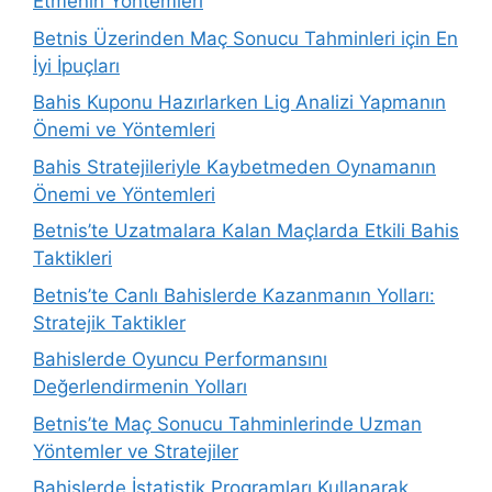
Etmenin Yöntemleri
Betnis Üzerinden Maç Sonucu Tahminleri için En
İyi İpuçları
Bahis Kuponu Hazırlarken Lig Analizi Yapmanın
Önemi ve Yöntemleri
Bahis Stratejileriyle Kaybetmeden Oynamanın
Önemi ve Yöntemleri
Betnis’te Uzatmalara Kalan Maçlarda Etkili Bahis
Taktikleri
Betnis’te Canlı Bahislerde Kazanmanın Yolları:
Stratejik Taktikler
Bahislerde Oyuncu Performansını
Değerlendirmenin Yolları
Betnis’te Maç Sonucu Tahminlerinde Uzman
Yöntemler ve Stratejiler
Bahislerde İstatistik Programları Kullanarak