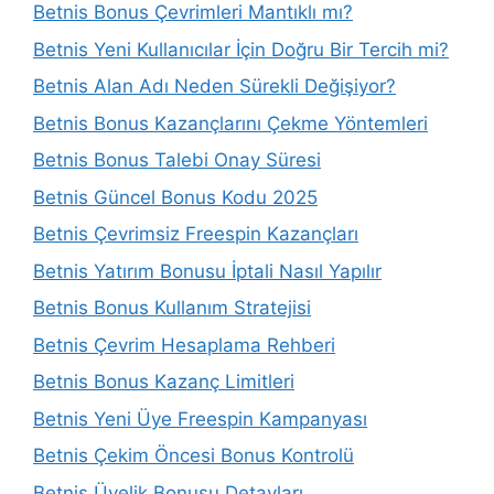
Betnis Bonus Çevrimleri Mantıklı mı?
Betnis Yeni Kullanıcılar İçin Doğru Bir Tercih mi?
Betnis Alan Adı Neden Sürekli Değişiyor?
Betnis Bonus Kazançlarını Çekme Yöntemleri
Betnis Bonus Talebi Onay Süresi
Betnis Güncel Bonus Kodu 2025
Betnis Çevrimsiz Freespin Kazançları
Betnis Yatırım Bonusu İptali Nasıl Yapılır
Betnis Bonus Kullanım Stratejisi
Betnis Çevrim Hesaplama Rehberi
Betnis Bonus Kazanç Limitleri
Betnis Yeni Üye Freespin Kampanyası
Betnis Çekim Öncesi Bonus Kontrolü
Betnis Üyelik Bonusu Detayları