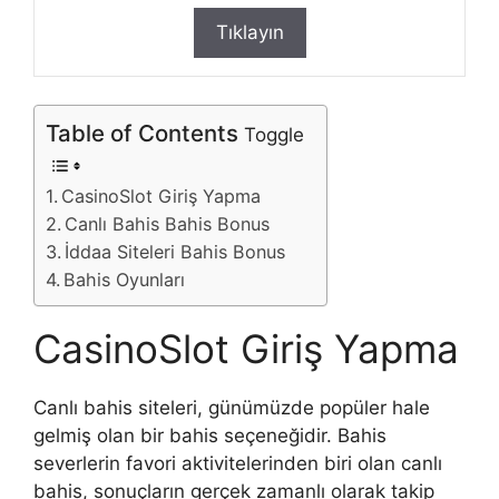
Tıklayın
Table of Contents
Toggle
CasinoSlot Giriş Yapma
Canlı Bahis Bahis Bonus
İddaa Siteleri Bahis Bonus
Bahis Oyunları
CasinoSlot Giriş Yapma
Canlı bahis siteleri, günümüzde popüler hale
gelmiş olan bir bahis seçeneğidir. Bahis
severlerin favori aktivitelerinden biri olan canlı
bahis, sonuçların gerçek zamanlı olarak takip