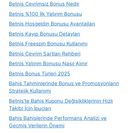
Betnis Çevrimsiz Bonus Nedir
Betnis %100 İlk Yatırım Bonusu
Betnis Hoşgeldin Bonusu Avantajları
Betnis Kayıp Bonusu Detayları
Betnis Freespin Bonusu Kullanımı
Betnis Çevrim Şartları Rehberi
Betnis Yatırım Bonusu Nasıl Alınır
Betnis Bonus Türleri 2025
Bahis Tahminlerinde Bonus ve Promosyonların
Stratejik Kullanımı
Betnis’te Bahis Kuponu Değişikliklerinin Hızlı
Takibi İçin İpuçları
Bahis Bahislerinde Performans Analizi ve
Geçmiş Verilerin Önemi