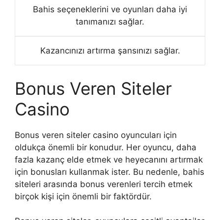
Bahis seçeneklerini ve oyunları daha iyi
tanımanızı sağlar.
Kazancınızı artırma şansınızı sağlar.
Bonus Veren Siteler
Casino
Bonus veren siteler casino oyuncuları için
oldukça önemli bir konudur. Her oyuncu, daha
fazla kazanç elde etmek ve heyecanını artırmak
için bonusları kullanmak ister. Bu nedenle, bahis
siteleri arasında bonus verenleri tercih etmek
birçok kişi için önemli bir faktördür.