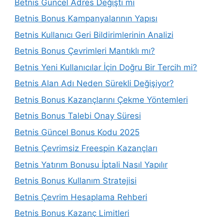
Betnis Güncel Adres Değişti mi
Betnis Bonus Kampanyalarının Yapısı
Betnis Kullanıcı Geri Bildirimlerinin Analizi
Betnis Bonus Çevrimleri Mantıklı mı?
Betnis Yeni Kullanıcılar İçin Doğru Bir Tercih mi?
Betnis Alan Adı Neden Sürekli Değişiyor?
Betnis Bonus Kazançlarını Çekme Yöntemleri
Betnis Bonus Talebi Onay Süresi
Betnis Güncel Bonus Kodu 2025
Betnis Çevrimsiz Freespin Kazançları
Betnis Yatırım Bonusu İptali Nasıl Yapılır
Betnis Bonus Kullanım Stratejisi
Betnis Çevrim Hesaplama Rehberi
Betnis Bonus Kazanç Limitleri