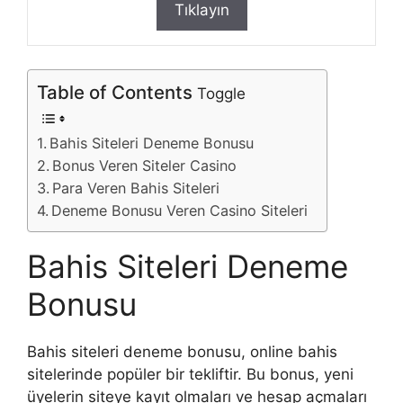
Tıklayın
Table of Contents
Toggle
Bahis Siteleri Deneme Bonusu
Bonus Veren Siteler Casino
Para Veren Bahis Siteleri
Deneme Bonusu Veren Casino Siteleri
Bahis Siteleri Deneme
Bonusu
Bahis siteleri deneme bonusu, online bahis
sitelerinde popüler bir tekliftir. Bu bonus, yeni
üyelerin siteye kayıt olmaları ve hesap açmaları