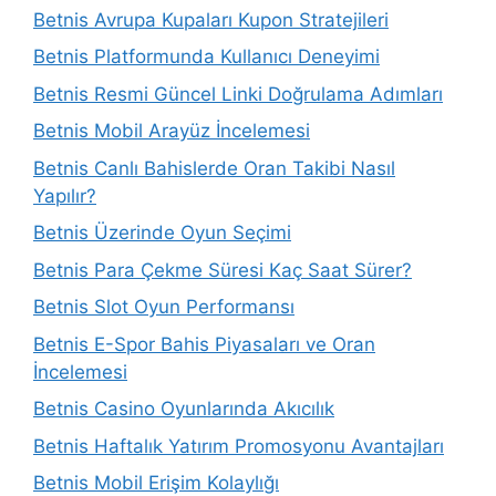
Betnis Avrupa Kupaları Kupon Stratejileri
Betnis Platformunda Kullanıcı Deneyimi
Betnis Resmi Güncel Linki Doğrulama Adımları
Betnis Mobil Arayüz İncelemesi
Betnis Canlı Bahislerde Oran Takibi Nasıl
Yapılır?
Betnis Üzerinde Oyun Seçimi
Betnis Para Çekme Süresi Kaç Saat Sürer?
Betnis Slot Oyun Performansı
Betnis E-Spor Bahis Piyasaları ve Oran
İncelemesi
Betnis Casino Oyunlarında Akıcılık
Betnis Haftalık Yatırım Promosyonu Avantajları
Betnis Mobil Erişim Kolaylığı