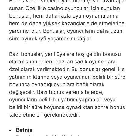
Bonus veren siteler, oyunculara çeşitli avantajlar
sunar. Özellikle casino oyuncuları için sunulan
bonuslar, hem daha fazla oyun oynamalarına
hem de daha yüksek kazançlar elde etmelerine
yardımcı olur. Bonuslar, oyuncuların daha uzun
süre oyun keyfi yaşamasını sağlar.
Bazı bonuslar, yeni üyelere hoş geldin bonusu
olarak sunulurken, bazıları sadık oyunculara
özel olarak verilmektedir. Bu bonuslar genellikle
yatırım miktarına veya oyuncunun belirli bir süre
boyunca oynadığı oyunlara bağlı olarak
değişebilir. Bazı bonus veren sitelerde,
oyuncuların belirli bir yatırım yapmaları veya
belirli bir süre boyunca oynadıktan sonra bonus
talep etmeleri gerekmektedir.
Betnis