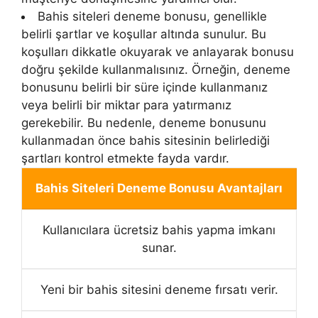
Bahis siteleri deneme bonusu, genellikle
belirli şartlar ve koşullar altında sunulur. Bu
koşulları dikkatle okuyarak ve anlayarak bonusu
doğru şekilde kullanmalısınız. Örneğin, deneme
bonusunu belirli bir süre içinde kullanmanız
veya belirli bir miktar para yatırmanız
gerekebilir. Bu nedenle, deneme bonusunu
kullanmadan önce bahis sitesinin belirlediği
şartları kontrol etmekte fayda vardır.
Bahis Siteleri Deneme Bonusu Avantajları
Kullanıcılara ücretsiz bahis yapma imkanı
sunar.
Yeni bir bahis sitesini deneme fırsatı verir.