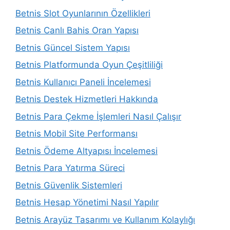
Betnis Slot Oyunlarının Özellikleri
Betnis Canlı Bahis Oran Yapısı
Betnis Güncel Sistem Yapısı
Betnis Platformunda Oyun Çeşitliliği
Betnis Kullanıcı Paneli İncelemesi
Betnis Destek Hizmetleri Hakkında
Betnis Para Çekme İşlemleri Nasıl Çalışır
Betnis Mobil Site Performansı
Betnis Ödeme Altyapısı İncelemesi
Betnis Para Yatırma Süreci
Betnis Güvenlik Sistemleri
Betnis Hesap Yönetimi Nasıl Yapılır
Betnis Arayüz Tasarımı ve Kullanım Kolaylığı