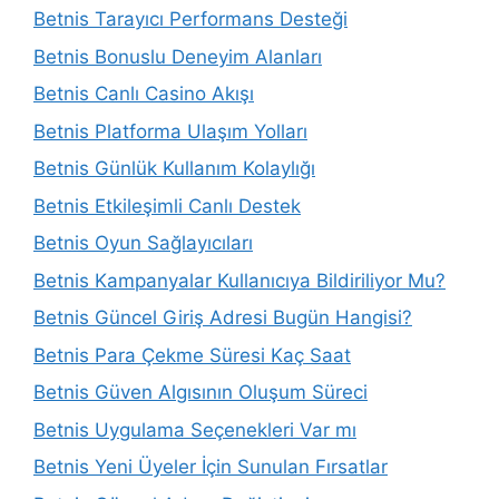
Betnis Tarayıcı Performans Desteği
Betnis Bonuslu Deneyim Alanları
Betnis Canlı Casino Akışı
Betnis Platforma Ulaşım Yolları
Betnis Günlük Kullanım Kolaylığı
Betnis Etkileşimli Canlı Destek
Betnis Oyun Sağlayıcıları
Betnis Kampanyalar Kullanıcıya Bildiriliyor Mu?
Betnis Güncel Giriş Adresi Bugün Hangisi?
Betnis Para Çekme Süresi Kaç Saat
Betnis Güven Algısının Oluşum Süreci
Betnis Uygulama Seçenekleri Var mı
Betnis Yeni Üyeler İçin Sunulan Fırsatlar